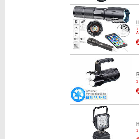
H
1
A
R
1
H
1