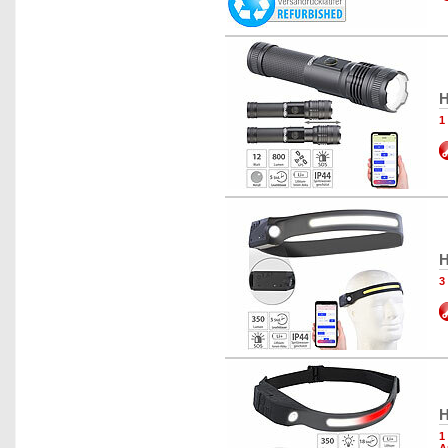
H
1
H
3
H
1