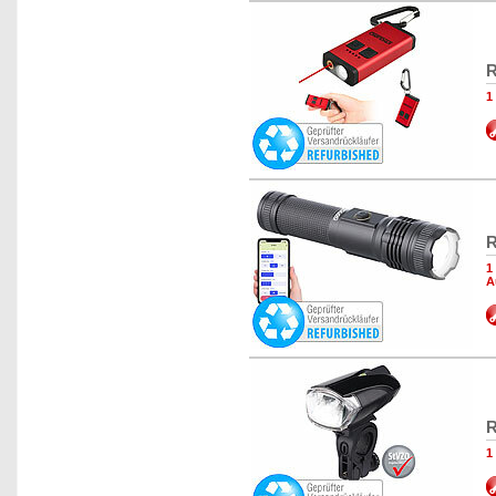
R
1
R
1
A
R
1