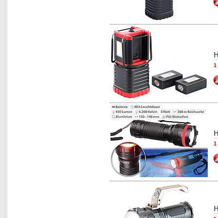
H
1
H
1
H