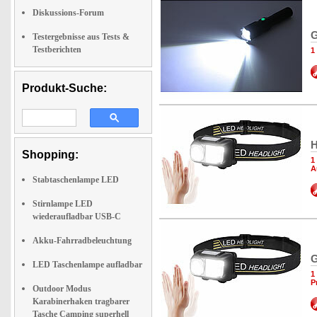
Diskussions-Forum
G
Testergebnisse aus Tests &
Testberichten
1
Produkt-Suche:
H
Shopping:
1
A
Stabtaschenlampe LED
Stirnlampe LED
wiederaufladbar USB-C
Akku-Fahrradbeleuchtung
G
LED Taschenlampe aufladbar
1
P
Outdoor Modus
Karabinerhaken tragbarer
Tasche Camping superhell