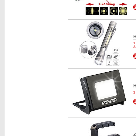
H
1
A
H
1
Z