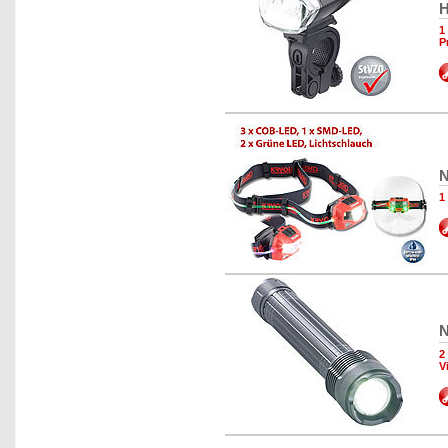
H
1
P
N
1
N
2
V