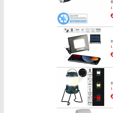
R
1
H
1
H
1