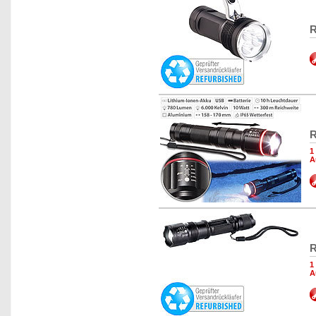
R
R
1
A
R
1
A