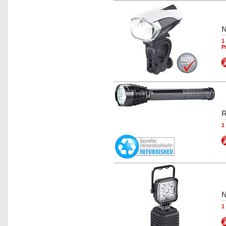
N
1
P
R
1
N
1