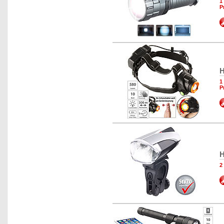
1
P
H
1
P
H
2