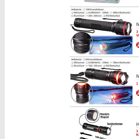
N
3
V
N
1
H
1
K