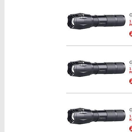
G
1
P
G
1
P
G
1
K