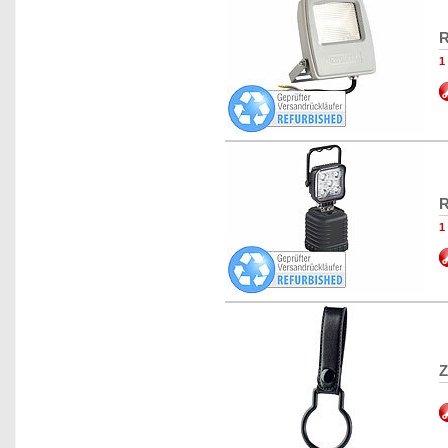
R
1
R
1
Z