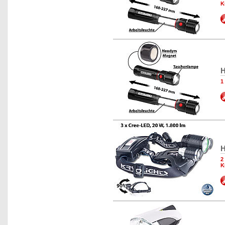
K
H
1
H
2
K