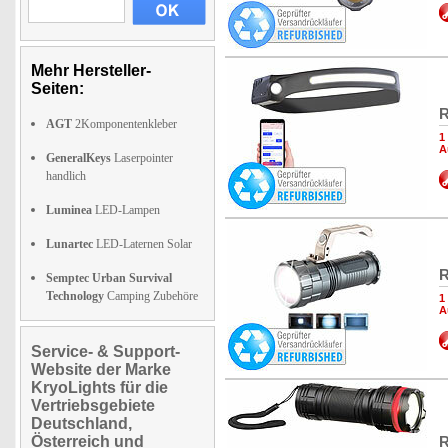
Mehr Hersteller-
Seiten:
R
AGT
2Komponentenkleber
1
A
GeneralKeys
Laserpointer
handlich
Luminea
LED-Lampen
Lunartec
LED-Laternen Solar
R
Semptec Urban Survival
Technology
Camping Zubehöre
1
A
Service- & Support-
Website der Marke
KryoLights für die
Vertriebsgebiete
Deutschland,
Österreich und
R