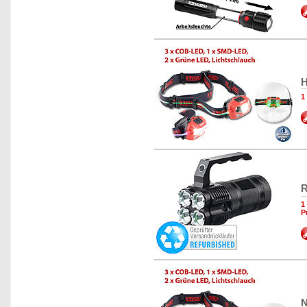
H
1
R
1
P
N