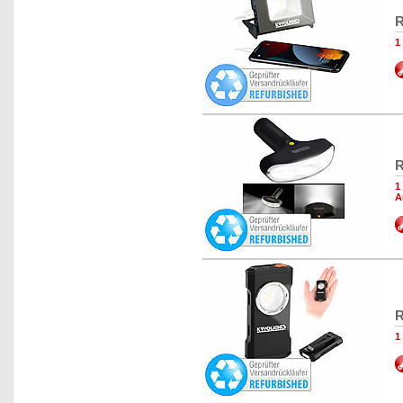
R
1
R
1
A
R
1