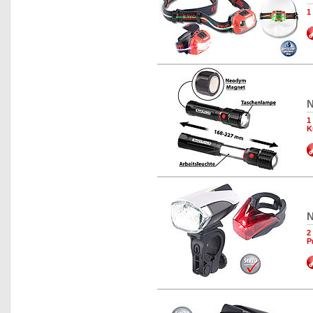
1
N
1
K
N
2
P