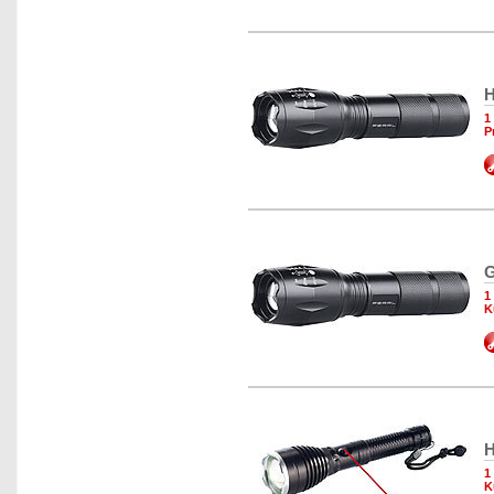
H
1
P
G
1
K
H
1
K