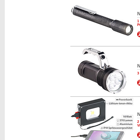
N
1
P
N
3
N
2
V