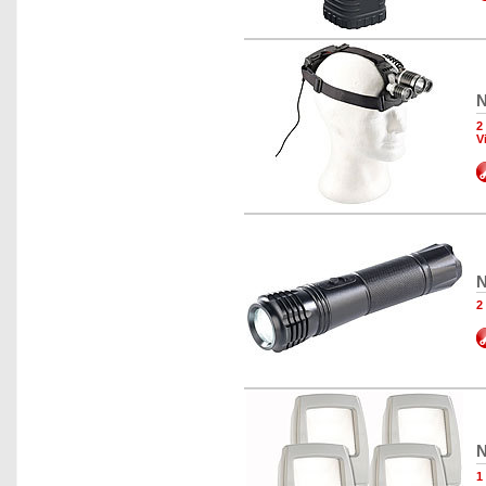
N
2
V
N
2
N
1