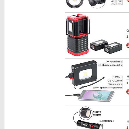
G
1
H
1
H
1