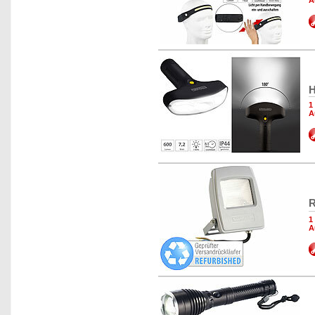
A
H
1
A
R
1
A