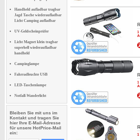
Handheld aufladbar tragbar
Jagd Tasche wiederaufladbar
Licht Camping aufladbar
R
UV-Geldscheinprüfer
1
A
Licht Magnet klein tragbar
superhell wiederaufladbar
handheld
Campinglampe
Fahrradleuchte USB
R
1
LED-Taschenlampe
A
Notfall-Wanderlicht
Bleiben Sie mit uns im
Kontakt und tragen Sie
hier Ihre E-Mail-Adresse
R
für unsere HotPrice-Mail
ein:
1