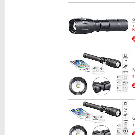
G
1
K
N
1
G
1