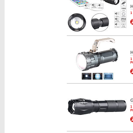
H
1
H
1
P
G
1
P