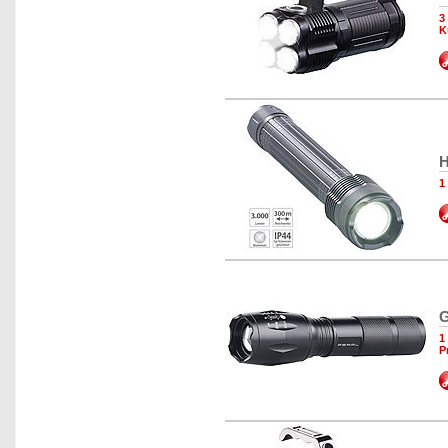
3
K
H
1
G
1
P