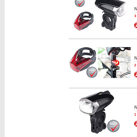
N
3
N
2
N
1