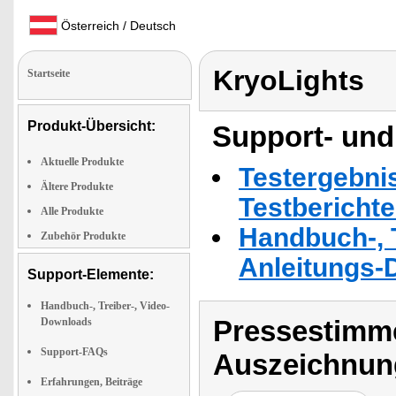
Österreich / Deutsch
KryoLights
Startseite
Produkt-Übersicht:
Support- und
Aktuelle Produkte
Testergebni
Ältere Produkte
Testbericht
Alle Produkte
Handbuch-, T
Zubehör Produkte
Anleitungs-
Support-Elemente:
Handbuch-, Treiber-, Video-
Pressestimme
Downloads
Support-FAQs
Auszeichnun
Erfahrungen, Beiträge