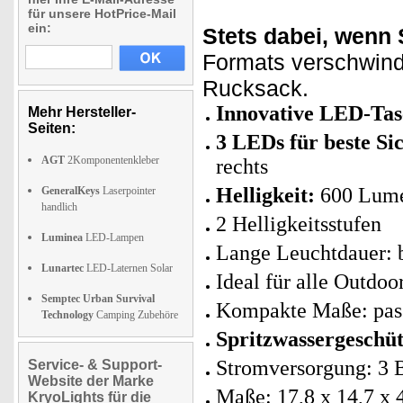
für unsere HotPrice-Mail
ein:
Stets dabei, wenn 
Formats verschwind
Rucksack.
Innovative LED-Tas
Mehr Hersteller-
Seiten:
3 LEDs für beste Si
AGT
2Komponentenkleber
rechts
Helligkeit:
600 Lumen
GeneralKeys
Laserpointer
handlich
2 Helligkeitsstufen
Luminea
LED-Lampen
Lange Leuchtdauer: b
Lunartec
LED-Laternen Solar
Ideal für alle Outdo
Semptec Urban Survival
Kompakte Maße: pas
Technology
Camping Zubehöre
Spritzwassergeschüt
Stromversorgung: 3 B
Service- & Support-
Website der Marke
Maße: 17,8 x 14,7 x 
KryoLights für die