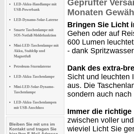
Geprüfter Versa
LED-Akku-Handlampe mit
USB-Powerbank
Monaten Gewähr
LED-Dynamo-Solar-Laterne
Bringen Sie Licht 
Smarte Taschenlampe mit
Gehen oder auf Rei
SOS-Notfall-Meldefunktion
600 Lumen leuchte
Mini-LED-Taschenlampe mit
- dank Spritzwasse
Akku, Stahlclip und
Magnetfuß
Dank des extra-bre
Petroleum-Sturmlaterne
Sicht und leuchten 
LED-Akku-Taschenlampe
aus. Die Taschenlam
Mini-LED-Solar-Dynamo-
sondern auch nach l
Taschenlampe
LED-Akku-Taschenlampen
mit USB-Anschluss
Immer die richtige
zwischen voller und
Bleiben Sie mit uns im
wieviel Licht Sie g
Kontakt und tragen Sie
hier Ihre E-Mail-Adresse