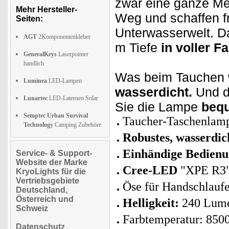
zwar eine ganze M
Mehr Hersteller-
Weg und schaffen f
Seiten:
Unterwasserwelt. Da
AGT
2Komponentenkleber
m Tiefe
in voller F
GeneralKeys
Laserpointer
handlich
Was beim Tauchen w
Luminea
LED-Lampen
wasserdicht.
Und du
Lunartec
LED-Laternen Solar
Sie die Lampe
bequ
Semptec Urban Survival
Taucher-Taschenlam
Technology
Camping Zubehöre
Robustes, wasserdi
Einhändige Bedien
Service- & Support-
Website der Marke
Cree-LED
"XPE R3":
KryoLights für die
Vertriebsgebiete
Öse für Handschlauf
Deutschland,
Österreich und
Helligkeit:
240 Lum
Schweiz
Farbtemperatur: 850
Datenschutz