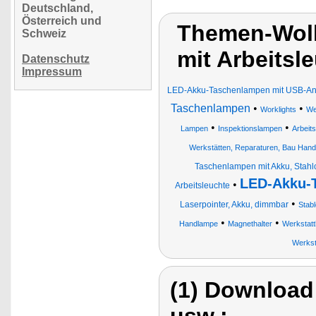
Deutschland,
Österreich und
Themen-Wol
Schweiz
mit Arbeitsl
Datenschutz
Impressum
LED-Akku-Taschenlampen mit USB-An
Taschenlampen
•
•
Worklights
We
•
•
Lampen
Inspektionslampen
Arbeit
Werkstätten, Reparaturen, Bau Han
Taschenlampen mit Akku, Stahl
LED-Akku-
•
Arbeitsleuchte
•
Laserpointer, Akku, dimmbar
Stab
•
•
Handlampe
Magnethalter
Werkstat
Werkst
(1) Download