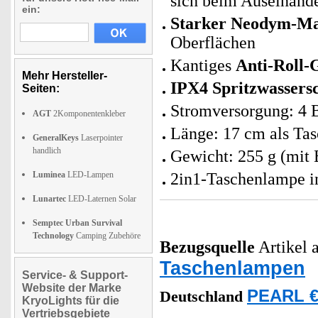
sich beim Auseinande
ein:
Starker Neodym-M
Oberflächen
Kantiges
Anti-Roll-
Mehr Hersteller-
IPX4 Spritzwassers
Seiten:
Stromversorgung: 4 B
AGT
2Komponentenkleber
Länge: 17 cm als Ta
GeneralKeys
Laserpointer
handlich
Gewicht: 255 g (mit 
Luminea
LED-Lampen
2in1-Taschenlampe in
Lunartec
LED-Laternen Solar
Semptec Urban Survival
Technology
Camping Zubehöre
Bezugsquelle
Artikel a
Taschenlampen
Service- & Support-
Website der Marke
PEARL €
Deutschland
KryoLights für die
Vertriebsgebiete