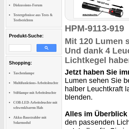
Diskussions-Forum
Testergebnisse aus Tests &
Testberichten
HPM-9113-91
Produkt-Suche:
Mit
120 Lumen
s
Und dank
4 Leu
Lichtkegel
haben
Shopping:
Jetzt haben Sie im
Taschenlampe
Lumen sehen Sie bei
Multifunktions-Arbeitsleuchte
halber Leuchtkraft 
Stiftlampe mit Arbeitsleuchte
blenden.
COB-LED-Arbeitsleuchte mit
schwenkbarem Hals
Alles im Überblic
Akku-Baustrahler mit
den passenden Lich
Solarmodul