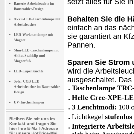
setzt alles für Sie i
Batterie-Arbeitsleuchte im
Baustrahler-Design
Behalten Sie die H
Akku-LED-Taschenlampe mit
Arbeitsleuchte
einfach an das näc
sie garantiert an Kf
LED-Werkstattlampe mit
Magnet
Pannen.
Mini-LED-Taschenlampe mit
Akku, Stahlclip und
Sparen Sie Strom 
Magnetfuß
wird die Arbeitsleu
LED-Lupenleuchte
ausgeschaltet. Das 
Solar-COB-LED-
Taschenlampe TRC-3
Arbeitsleuchte im Baustrahler-
Design
Helle Cree-XPE-LE
UV-Taschenlampen
3 Leuchtmodi:
100 o
Lichtkegel
stufenlos
Bleiben Sie mit uns im
Kontakt und tragen Sie
Integrierte Arbeit
hier Ihre E-Mail-Adresse
für unsere HotPrice-Mail