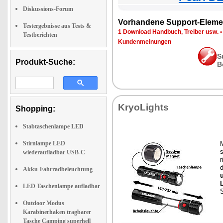
Diskussions-Forum
Vorhandene Support-Eleme
Testergebnisse aus Tests &
1 Download Handbuch, Treiber usw.
Testberichten
Kundenmeinungen
S
Produkt-Suche:
B
KryoLights
Shopping:
Stabtaschenlampe LED
Stirnlampe LED
s
wiederaufladbar USB-C
r
Akku-Fahrradbeleuchtung
LED Taschenlampe aufladbar
S
Outdoor Modus
Karabinerhaken tragbarer
Tasche Camping superhell