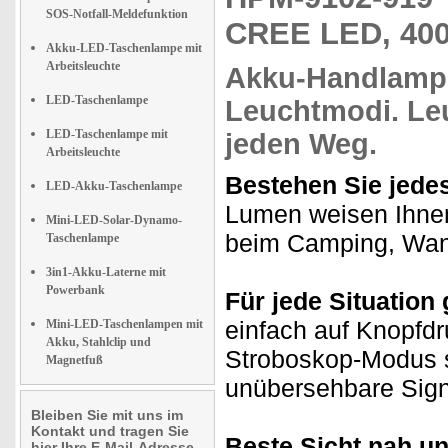
SOS-Notfall-Meldefunktion
CREE LED, 400 
Akku-LED-Taschenlampe mit
Arbeitsleuchte
Akku-Handlam
LED-Taschenlampe
Leuchtmodi
. L
LED-Taschenlampe mit
jeden Weg.
Arbeitsleuchte
Bestehen Sie jede
LED-Akku-Taschenlampe
Lumen weisen Ihnen 
Mini-LED-Solar-Dynamo-
beim Camping, Wan
Taschenlampe
3in1-Akku-Laterne mit
Powerbank
Für jede Situation 
einfach auf Knopfdr
Mini-LED-Taschenlampen mit
Akku, Stahlclip und
Stroboskop-Modus s
Magnetfuß
unübersehbare Sign
Bleiben Sie mit uns im
Kontakt und tragen Sie
Beste Sicht nah un
hier Ihre E-Mail-Adresse