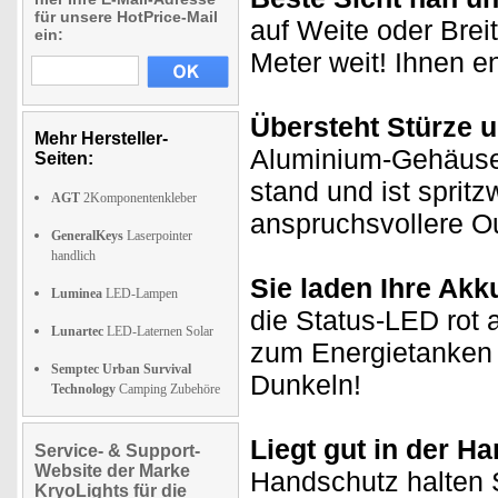
für unsere HotPrice-Mail
auf Weite oder Brei
ein:
Meter weit! Ihnen e
Übersteht Stürze 
Mehr Hersteller-
Aluminium-Gehäuse 
Seiten:
stand und ist spritz
AGT
2Komponentenkleber
anspruchsvollere O
GeneralKeys
Laserpointer
handlich
Sie laden Ihre Akku
Luminea
LED-Lampen
die Status-LED rot 
Lunartec
LED-Laternen Solar
zum Energietanken i
Semptec Urban Survival
Dunkeln!
Technology
Camping Zubehöre
Liegt gut in der Ha
Service- & Support-
Website der Marke
Handschutz halten 
KryoLights für die