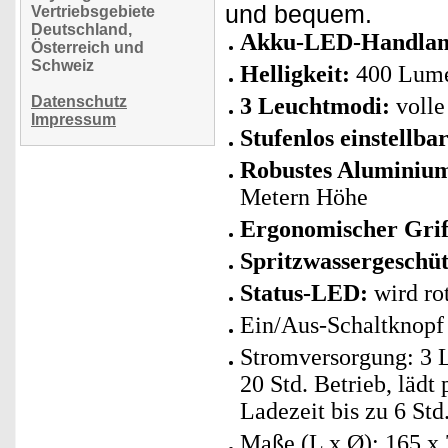
und bequem.
Vertriebsgebiete
Deutschland,
Akku-LED-Handlamp
Österreich und
Schweiz
Helligkeit:
400 Lum
Datenschutz
3 Leuchtmodi:
volle
Impressum
Stufenlos einstellba
Robustes Aluminiu
Metern Höhe
Ergonomischer Grif
Spritzwassergeschüt
Status-LED:
wird ro
Ein/Aus-Schaltknopf
Stromversorgung: 3 L
20 Std. Betrieb, lädt
Ladezeit bis zu 6 Std
Maße (L x Ø): 165 x