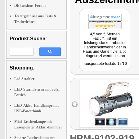
Diskussions-Forum
Testergebnisse aus Tests &
Testberichten
4,5 von 5 Sternen
Produkt-Suche:
Fazit: "... ist ein
leistungsstarker robuster
Handscheinwerfer, der in
Haus und Garten vielfältig
eingesetzt werden kann
und auch Ideal für
hausgeraete-test.de 12/16
anspruchsvollere Outdoor-
Shopping:
Einsätze ist."
Led Strahler
LED-Sturmlaterne mit Solar-
Betrieb
LED-Akku-Handlampe mit
USB-Powerbank
Mini-Taschenlampe mit
Laserpointer, Akku, dimmbar
HPM-9102-91
Smarte Taschenlampe mit