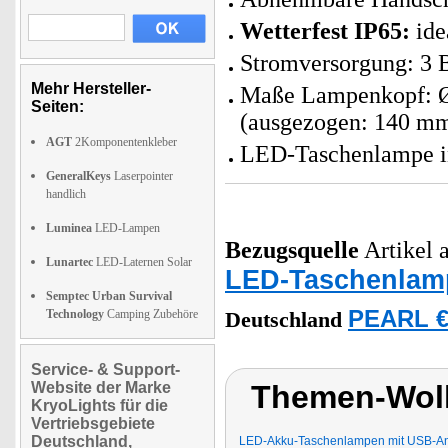
Wetterfest IP65:
ide
Stromversorgung: 3 B
Mehr Hersteller-
Maße Lampenkopf: Ø
Seiten:
(ausgezogen: 140 mm
AGT
2Komponentenkleber
LED-Taschenlampe in
GeneralKeys
Laserpointer
handlich
Luminea
LED-Lampen
Bezugsquelle
Artikel a
Lunartec
LED-Laternen Solar
LED-Taschenlam
Semptec Urban Survival
PEARL €
Technology
Camping Zubehöre
Deutschland
Service- & Support-
Website der Marke
Themen-Wol
KryoLights für die
Vertriebsgebiete
Deutschland,
LED-Akku-Taschenlampen mit USB-An