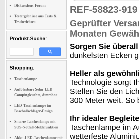
Diskussions-Forum
REF-58823-91
Testergebnisse aus Tests &
Geprüfter Versa
Testberichten
Monaten Gewähr
Produkt-Suche:
Sorgen Sie überall 
dunkelsten Ecken 
Shopping:
Heller als gewöhn
Taschenlampe
Technologie sorgt I
Stellen Sie den Lich
Aufblasbare Solar-LED-
Campingleuchte, dimmbar
300 Meter weit. So 
LED-Taschenlampe im
Baseballschläger-Design
Ihr idealer Begleit
Smarte Taschenlampe mit
Taschenlampe im Au
SOS-Notfall-Meldefunktion
wetterfeste Alumini
Akku-LED-Taschenlampe mit