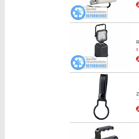
R
1
Z