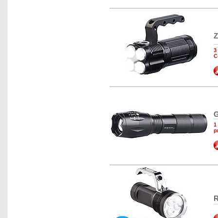
Z
3
C
G
1
p
R