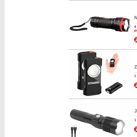
N
4
p
Z
1
J
1