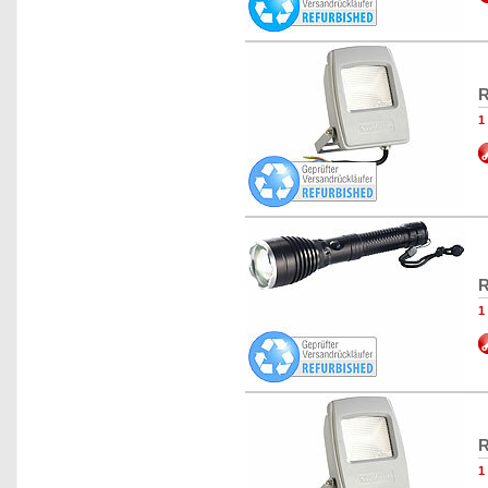
R
1
R
1
R
1