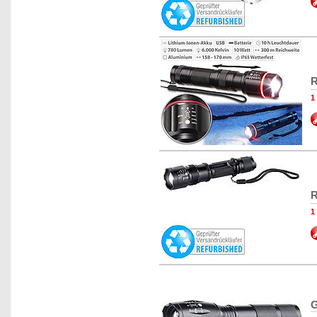
R
1
R
1
G