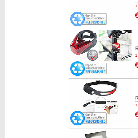
1
R
1
R
1