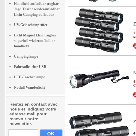
Handheld aufladbar tragbar
Jagd Tasche wiederaufladbar
Licht Camping aufladbar
Z
UV-Geldscheinprüfer
1
Licht Magnet klein tragbar
p
superhell wiederaufladbar
handheld
Campinglampe
Fahrradleuchte USB
N
LED-Taschenlampe
4
C
Notfall-Wanderlicht
Restez en contact avec
nous et indiquez votre
adresse mail pour
recevoir notre
Z
newsletter:
4