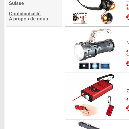
Suisse
4
&
Confidentialité
A propos de nous
N
4
C
Z
4