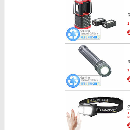
R
1
R
1
G
1
p