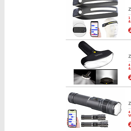
Z
1
&
Z
4
&
Z
4
V