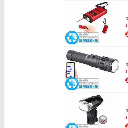
R
1
R
1
R
1