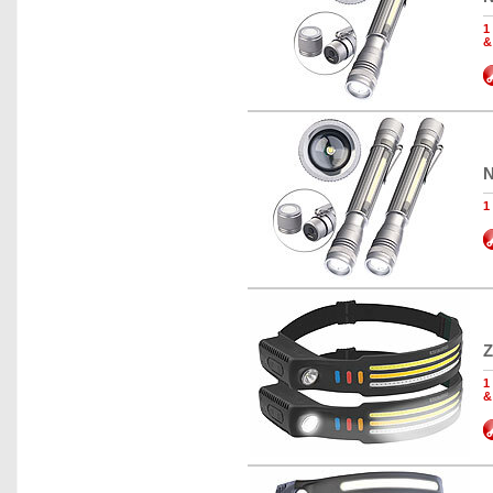
1
&
N
1
Z
1
&