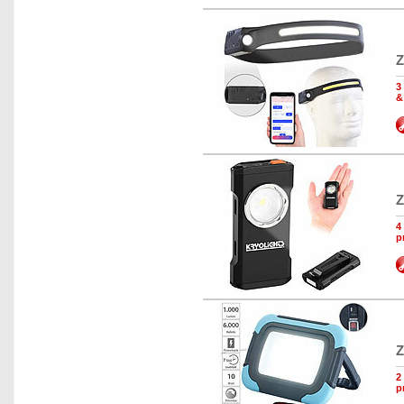
Z
3
&
Z
4
p
Z
2
p