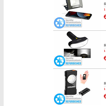
R
1
R
1
R
1