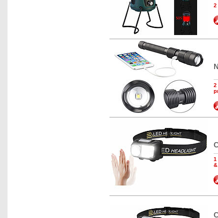
2
N
2
p
C
1
&
C