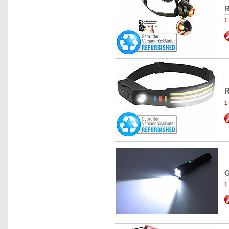
R
1
R
1
G
1