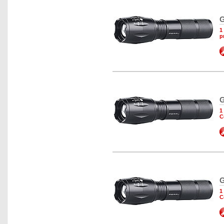
G
1
p
G
1
C
G
1
C