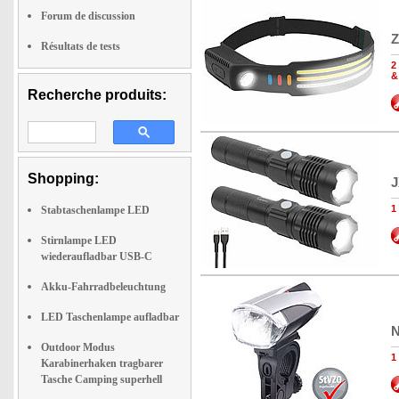
Forum de discussion
Z
Résultats de tests
2
&
Recherche produits:
Shopping:
J
1
Stabtaschenlampe LED
Stirnlampe LED
wiederaufladbar USB-C
Akku-Fahrradbeleuchtung
LED Taschenlampe aufladbar
N
Outdoor Modus
1
Karabinerhaken tragbarer
Tasche Camping superhell