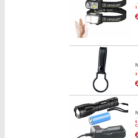
1
N
3
N
5
C