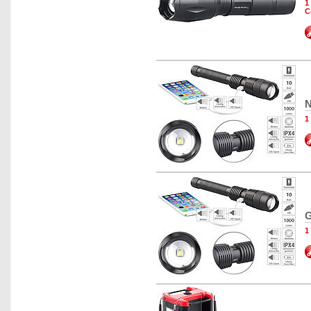
1
C
N
1
G
1