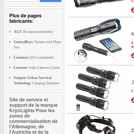
C
Plus de pages
fabricants:
AGT
2Komponentenkleber
N
GeneralKeys
Tastatur-und-Maus-
4
p
Sets
Luminea
LED-Leuchtmittel
Lunartec
Solar-Laternen Garten
Semptec Urban Survival
J
Technology
Camping Zubehöre
1
Site de service et
support de la marque
KryoLights Pour les
zones de
commercialisation de
l'Allemagne, de
Z
l'Autriche et de la