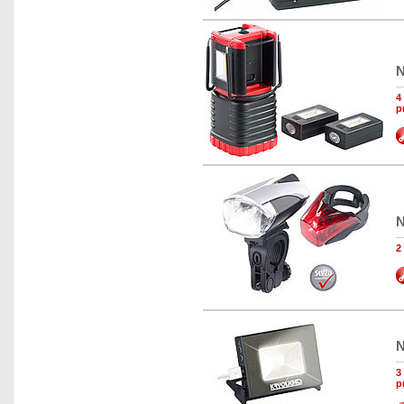
N
4
p
N
2
N
3
p