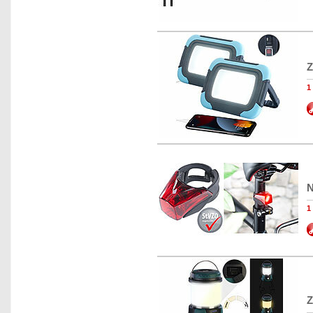
Z
1
N
1
Z