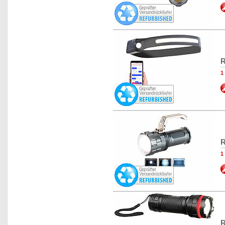
R
1
R
1
R