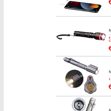
N
4
C
N
1
N