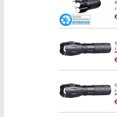
R
1
G
1
p
G
1
p