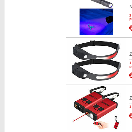
N
2
p
Z
1
p
Z
1