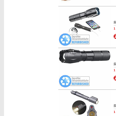
R
1
R
1
R
1