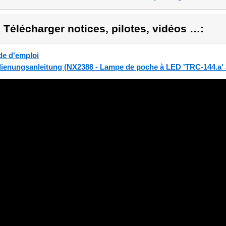
) Télécharger notices, pilotes, vidéos …:
e d'emploi
ienungsanleitung (NX2388 - Lampe de poche à LED 'TRC-144.a' a