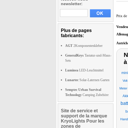
newsletter:
Prix de
Vendeu
Plus de pages
Allema
fabricants:
Autric
AGT
2Komponentenkleber
N
GeneralKeys
Tastatur-und-Maus-
Sets
à
Luminea
LED-Leuchtmittel
mini
Lunartec
Solar-Laternen Garten
Volt
Meter
Semptec Urban Survival
Technology
Camping Zubehöre
Akk
bat
Site de service et
b
support de la marque
Hands
KryoLights Pour les
zones de