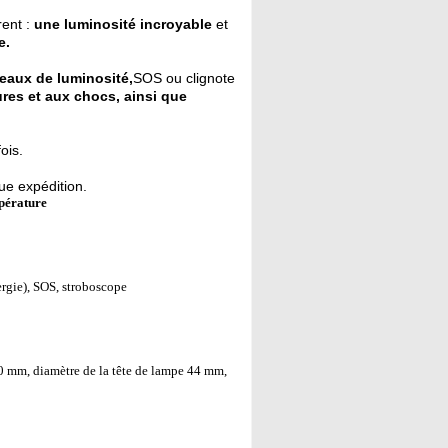
rent :
une luminosité incroyable
et
e.
veaux de luminosité,
SOS ou clignote
ures et aux chocs, ainsi que
ois.
ue expédition.
mpérature
rgie), SOS, stroboscope
170 mm, diamètre de la tête de lampe 44 mm,