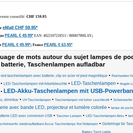
 vente conseillé:
CHF 159.95
eMall CHF 59.95*
r
PEARL € 49,99*
gne
EAN:
4022107218511
/
B00H79MLAY
;
PEARL € 49,99*
PEARL € 63,95*
he
;
France
uage de mots autour du sujet lampes de p
 batterie, Taschenlampen aufladbar
•
-led-taschenlampen avec batterie, clip en acier et pied magnétique
Reichweiten H
•
•
LED-Taschenlampen
•
LED-Taschenlampen mit Arbeitsleuchte
Angeln L
LED-Akku-Taschenlampen mit USB-Powerban
•
•
•
•
u, dimmbar
UV-Taschenlampen
Taschenlampen mit hoher Leuchtkraft
Scheinwerfer
terie avec bande LED, projecteur et lumière colorée
•
lampe de poche 
•
•
•
atterie LED avec connexion USB
Taschen-Lampen
LED-Taschenlampen Akku
lam
•
Gürtelringe für Ta
cheinwerfer wiederaufladbare Accus Taschenlamps Not Notlampen
Battery Torch Lights