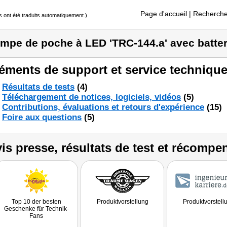
Page d'accueil
| Recherche
s ont été traduits automatiquement.)
mpe de poche à LED 'TRC-144.a' avec batter
éments de support et service technique
Résultats de tests
(4)
Téléchargement de notices, logiciels, vidéos
(5)
Contributions, évaluations et retours d'expérience
(15)
Foire aux questions
(5)
is presse, résultats de test et récompe
Top 10 der besten
Produktvorstellung
Produktvorstell
Geschenke für Technik-
Fans