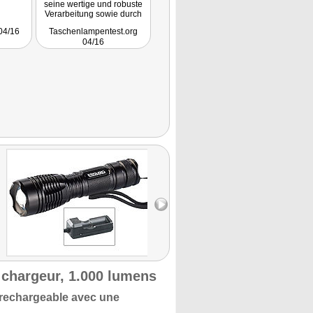
seine wertige und robuste
Verarbeitung sowie durch
eine hervorragende
04/16
Taschenlampentest.org
Leuchtleistung."
04/16
 chargeur, 1.000 lumens
rechargeable avec une