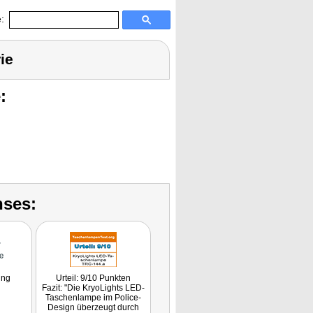
:
ie
:
nses:
ung
Urteil: 9/10 Punkten
Fazit: "Die KryoLights LED-
Taschenlampe im Police-
Design überzeugt durch