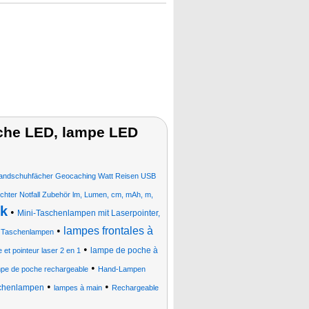
oche LED, lampe LED
andschuhfächer Geocaching Watt Reisen USB
ichter Notfall Zubehör lm, Lumen, cm, mAh, m,
k
•
Mini-Taschenlampen mit Laserpointer,
•
lampes frontales à
 Taschenlampen
•
lampe de poche à
et pointeur laser 2 en 1
•
pe de poche rechargeable
Hand-Lampen
•
•
schenlampen
lampes à main
Rechargeable