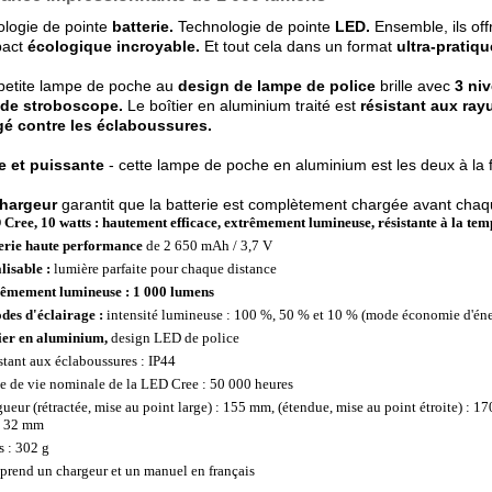
logie de pointe
batterie.
Technologie de pointe
LED.
Ensemble, ils off
pact
écologique incroyable.
Et tout cela dans un format
ultra-pratiqu
petite lampe de poche au
design de lampe de police
brille avec
3 ni
de stroboscope.
Le boîtier en aluminium traité est
résistant aux ray
gé contre les éclaboussures.
e et puissante
- cette lampe de poche en aluminium est les deux à la f
hargeur
garantit que la batterie est complètement chargée avant chaq
Cree, 10 watts : hautement efficace, extrêmement lumineuse, résistante à la te
erie haute performance
de 2 650 mAh / 3,7 V
lisable :
lumière parfaite pour chaque distance
êmement lumineuse : 1 000 lumens
des d'éclairage :
intensité lumineuse : 100 %, 50 % et 10 % (mode économie d'éne
ier en aluminium,
design LED de police
stant aux éclaboussures : IP44
e de vie nominale de la LED Cree : 50 000 heures
ueur (rétractée, mise au point large) : 155 mm, (étendue, mise au point étroite) : 
e 32 mm
s : 302 g
rend un chargeur et un manuel en français