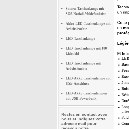
Techno
Smarte Taschenlampe mit
un im
SOS-Notfall-Meldefunktion
Cette 
Akku-LED-Taschenlampe mit
en
mo
Arbeitsleuchte
proté
LED-Taschenlampe
Légèr
LED-Taschenlampe mit 180°-
Et le
c
Lichtfeld
LED 
LED-Taschenlampe mit
Batt
Arbeitsleuchte
Foca
Extr
LED-Akku-Taschenlampe mit
5 mo
USB-Anschluss
Boît
LED-Akku-Taschenlampen
Rési
mit USB-Powerbank
Duré
Long
pris
Restez en contact avec
Poid
nous et indiquez votre
adresse mail pour
Comp
recevoir notre