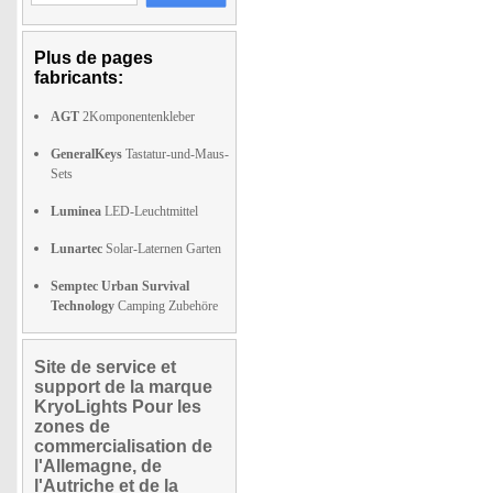
Plus de pages
fabricants:
AGT
2Komponentenkleber
GeneralKeys
Tastatur-und-Maus-
Sets
Luminea
LED-Leuchtmittel
Lunartec
Solar-Laternen Garten
Semptec Urban Survival
Technology
Camping Zubehöre
Site de service et
support de la marque
KryoLights Pour les
zones de
commercialisation de
l'Allemagne, de
l'Autriche et de la