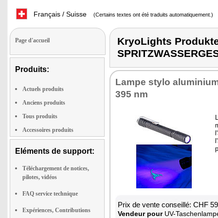
Français / Suisse
(Certains textes ont été traduits automatiquement.)
KryoLights Produk
Page d'accueil
SPRITZWASSERGE
Produits:
Lampe stylo aluminiu
Actuels produits
395 nm
Anciens produits
Tous produits
L
m
Accessoires produits
l
l
p
Eléments de support:
Téléchargement de notices,
pilotes, vidéos
FAQ service technique
Prix de vente conseillé: CHF 5
Expériences, Contributions
Vendeur pour
UV-Taschenlamp