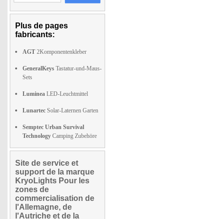
Plus de pages
fabricants:
AGT
2Komponentenkleber
GeneralKeys
Tastatur-und-Maus-
Sets
Luminea
LED-Leuchtmittel
Lunartec
Solar-Laternen Garten
Semptec Urban Survival
Technology
Camping Zubehöre
Site de service et
support de la marque
KryoLights Pour les
zones de
commercialisation de
l'Allemagne, de
l'Autriche et de la