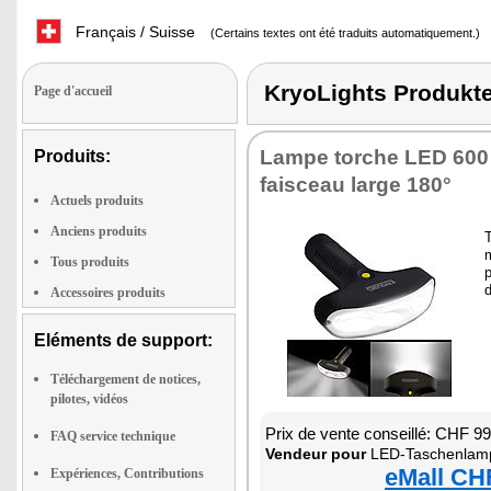
Français / Suisse
(Certains textes ont été traduits automatiquement.)
KryoLights Produk
Page d'accueil
Lampe torche LED 600
Produits:
faisceau large 180°
Actuels produits
Anciens produits
T
m
Tous produits
d
Accessoires produits
Eléments de support:
Téléchargement de notices,
pilotes, vidéos
Prix de vente conseillé: CHF 9
FAQ service technique
Vendeur pour
LED-Taschenlampe m
eMall CH
Expériences, Contributions