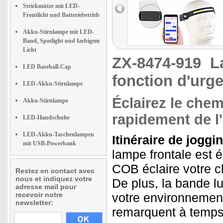
Strickmütze mit LED-
Frontlicht und Batteriebetrieb
Akku-Stirnlampe mit LED-
Band, Spotlight und farbigem
Licht
ZX-8474-919
L
LED Baseball-Cap
fonction d'urg
LED-Akku-Stirnlampe
Éclairez le chem
Akku-Stirnlampe
rapidement de l
LED-Handschuhe
LED-Akku-Taschenlampen
Itinéraire de joggi
mit USB-Powerbank
lampe frontale est 
COB éclaire votre 
Restez en contact avec
nous et indiquez votre
De plus, la bande 
adresse mail pour
recevoir notre
votre environnement
newsletter:
remarquent à temps 