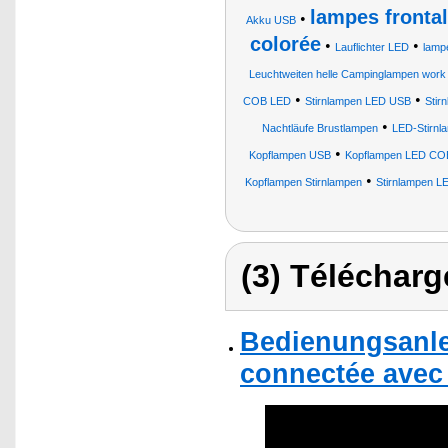
lampes frontal
•
Akku USB
colorée
•
•
Lauflichter LED
lamp
Leuchtweiten helle Campinglampen work 
•
•
COB LED
Stirnlampen LED USB
Stir
•
Nachtläufe Brustlampen
LED-Stirnl
•
Kopflampen USB
Kopflampen LED CO
•
Kopflampen Stirnlampen
Stirnlampen L
(3) Télécharg
Bedienungsanle
connectée avec 