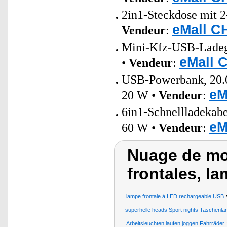
2in1-Steckdose mit 2
eMall C
Vendeur
:
Mini-Kfz-USB-Ladeger
eMall 
•
Vendeur
:
USB-Powerbank, 20.0
eM
20 W •
Vendeur
:
6in1-Schnellladeka
eM
60 W •
Vendeur
:
Nuage de mo
frontales, l
lampe frontale à LED rechargeable USB
superhelle heads Sport nights Taschenl
Arbeitsleuchten laufen joggen Fahrräder