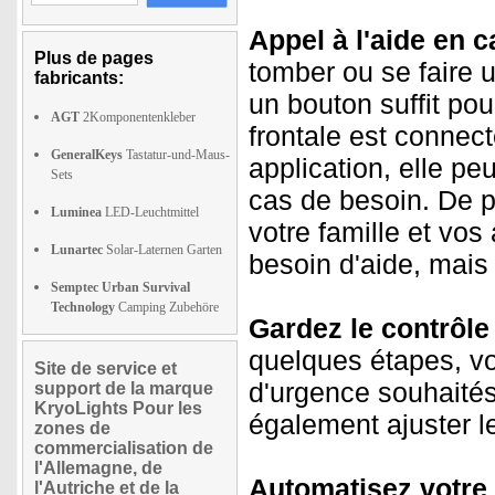
Appel à l'aide en c
Plus de pages
tomber ou se faire 
fabricants:
un bouton suffit po
AGT
2Komponentenkleber
frontale est connec
GeneralKeys
Tastatur-und-Maus-
application, elle pe
Sets
cas de besoin. De p
Luminea
LED-Leuchtmittel
votre famille et vo
Lunartec
Solar-Laternen Garten
besoin d'aide, mais
Semptec Urban Survival
Technology
Camping Zubehöre
Gardez le contrôle 
quelques étapes, vo
Site de service et
d'urgence souhaités 
support de la marque
KryoLights Pour les
également ajuster l
zones de
commercialisation de
l'Allemagne, de
Automatisez votre 
l'Autriche et de la