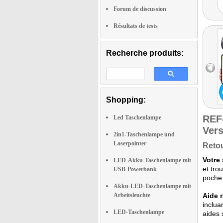
Forum de discussion
Résultats de tests
Recherche produits:
Shopping:
REF
Led Taschenlampe
Vers
2in1-Taschenlampe und
Laserpointer
Retou
Votre
LED-Akku-Taschenlampe mit
et tro
USB-Powerbank
poche 
Akku-LED-Taschenlampe mit
Arbeitsleuchte
Aide 
inclua
LED-Taschenlampe
aides 