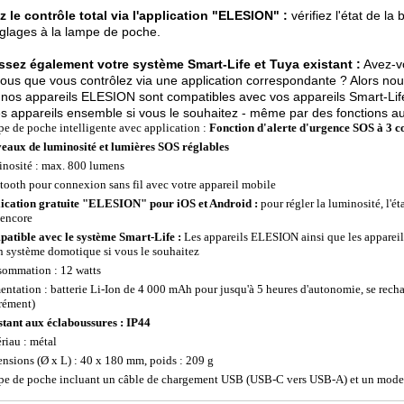
 le contrôle total via l'application "ELESION" :
vérifiez l'état de l
glages à la lampe de poche.
issez également votre système Smart-Life et Tuya existant :
Avez-vo
ous que vous contrôlez via une application correspondante ? Alors no
 nos appareils ELESION sont compatibles avec vos appareils Smart-Life
es appareils ensemble si vous le souhaitez - même par des fonctions a
e de poche intelligente avec application :
Fonction d'alerte d'urgence SOS à 3 co
veaux de luminosité et lumières SOS réglables
nosité : max. 800 lumens
tooth pour connexion sans fil avec votre appareil mobile
ication gratuite "ELESION" pour iOS et Android :
pour régler la luminosité, l'éta
 encore
atible avec le système Smart-Life :
Les appareils ELESION ainsi que les appareil
n système domotique si vous le souhaitez
ommation : 12 watts
entation : batterie Li-Ion de 4 000 mAh pour jusqu'à 5 heures d'autonomie, se re
rément)
stant aux éclaboussures : IP44
riau : métal
nsions (Ø x L) : 40 x 180 mm, poids : 209 g
e de poche incluant un câble de chargement USB (USB-C vers USB-A) et un mode 