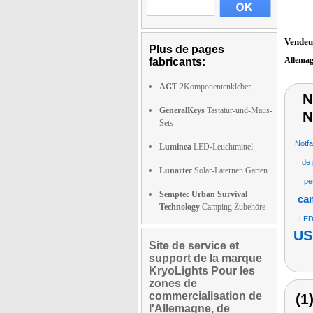
Vendeu
Plus de pages
Allema
fabricants:
AGT
2Komponentenkleber
N
GeneralKeys
Tastatur-und-Maus-
N
Sets
Notfa
Luminea
LED-Leuchtmittel
de
Lunartec
Solar-Laternen Garten
pe
Semptec Urban Survival
cam
Technology
Camping Zubehöre
LED
US
Site de service et
support de la marque
KryoLights Pour les
zones de
commercialisation de
(1
l'Allemagne, de