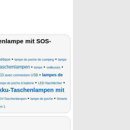
enlampe mit SOS-
•
•
nétique
lampe de poche de camping
lampe
aschenlampen
•
•
•
lampe
veilleuses
•
lampes de
LED avec connexion USB
•
•
ampe de poche à batterie
LED-Nachtlichter
kku-Taschenlampen mit
•
•
UV-Taschenlampen
lampe de poche
Smarte
en 1