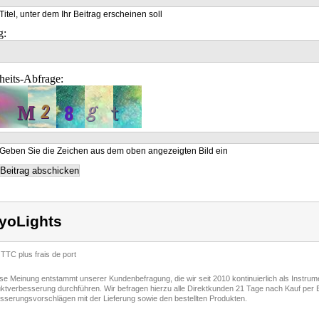
Titel, unter dem Ihr Beitrag erscheinen soll
g:
heits-Abfrage:
Geben Sie die Zeichen aus dem oben angezeigten Bild ein
yoLights
 TTC plus frais de port
ese Meinung entstammt unserer Kundenbefragung, die wir seit 2010 kontinuierlich als Instru
ktverbesserung durchführen. Wir befragen hierzu alle Direktkunden 21 Tage nach Kauf per E
sserungsvorschlägen mit der Lieferung sowie den bestellten Produkten.