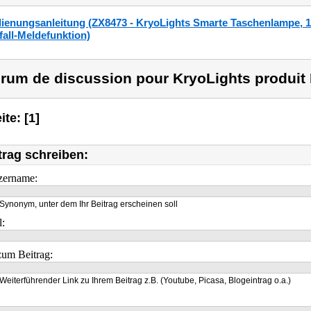
ienungsanleitung (ZX8473 - KryoLights Smarte Taschenlampe, 1
fall-Meldefunktion)
rum de discussion pour KryoLights produit 
ite: [1]
trag schreiben:
zername:
Synonym, unter dem Ihr Beitrag erscheinen soll
l:
um Beitrag:
Weiterführender Link zu Ihrem Beitrag z.B. (Youtube, Picasa, Blogeintrag o.a.)