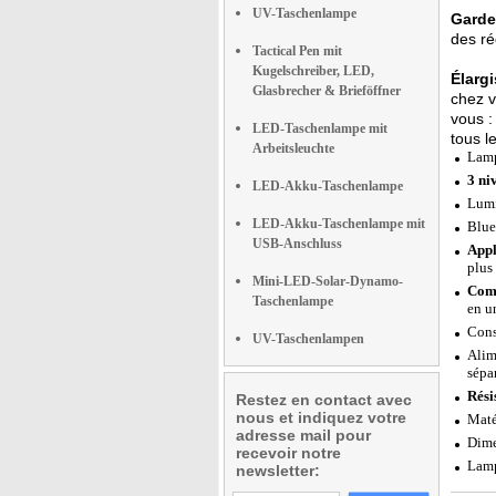
UV-Taschenlampe
Gardez
des ré
Tactical Pen mit
Kugelschreiber, LED,
Élarg
Glasbrecher & Brieföffner
chez v
vous :
LED-Taschenlampe mit
tous l
Arbeitsleuchte
Lamp
3 ni
LED-Akku-Taschenlampe
Lumi
LED-Akku-Taschenlampe mit
Blue
USB-Anschluss
Appl
plus
Mini-LED-Solar-Dynamo-
Comp
Taschenlampe
en u
Cons
UV-Taschenlampen
Alim
sépa
Rési
Restez en contact avec
nous et indiquez votre
Maté
adresse mail pour
Dime
recevoir notre
Lamp
newsletter: