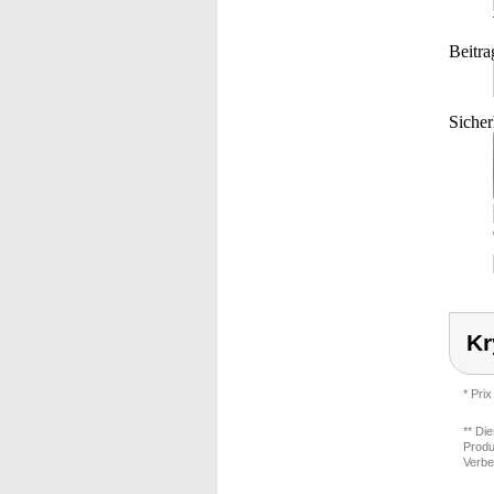
Beitra
Sicher
Kr
* Prix
** Di
Produ
Verbe