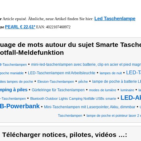
Led Taschenlampe
r
Article epuisé. Ähnliche, neue Artikel finden Sie hier:
PEARL € 22,61*
gne
EAN:
4022107460972
uage de mots autour du sujet Smarte Tasch
otfall-Meldefunktion
•
mini-led-taschenlampen avec batterie, clip en acier et pied mag
ll-Taschenlampen
•
•
•
LED-T
LED-Taschenlampen mit Arbeitsleuchte
 poche maniable
lampes de nuit
•
•
•
lampe de poche à batterie 
tites lampes de poche
Elesion-Taschenlampen
pêche
•
•
•
•
ping à piles
Gürtelringe für Taschenlampen
modes de lumière
luminaire
l
LED-A
•
•
-Taschenlampen
Bluetooth Outdoor Lights Camping Notfälle USBs smarte
B-Powerbank
•
•
Mini-Taschenlampen mit Laserpointer, Akku, dimmbar
•
Taschenlampen
lampe de poche et pointeur laser 2 
) Télécharger notices, pilotes, vidéos …: