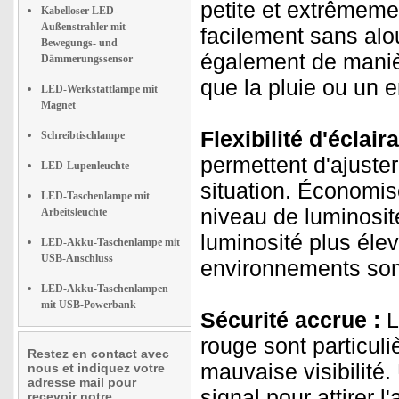
petite et extrêmeme
Kabelloser LED-
Außenstrahler mit
facilement sans alo
Bewegungs- und
également de manière
Dämmerungssensor
que la pluie ou un
LED-Werkstattlampe mit
Magnet
Flexibilité d'éclair
Schreibtischlampe
permettent d'ajuster
LED-Lupenleuchte
situation. Économise
LED-Taschenlampe mit
niveau de luminosit
Arbeitsleuchte
luminosité plus élev
LED-Akku-Taschenlampe mit
USB-Anschluss
environnements so
LED-Akku-Taschenlampen
mit USB-Powerbank
Sécurité accrue :
L
rouge sont particul
Restez en contact avec
mauvaise visibilité.
nous et indiquez votre
adresse mail pour
signal pour attirer 
recevoir notre