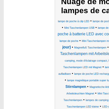
Nuage de mot
lampes de ca
•
lampe de poche à clip LED
lampe de poc
•
•
Mini Taschenlampen USB
lampe de
poche à batterie LED avec c
•
lampe de poche
Mini Taschenlampen mi
jour)
•
Magnetfuß Taschenlampen
Taschenlampen mit Arbeitsl
camping, mode d'éclairage compact,
•
Taschenlampen LED mit Magnet
lam
•
aufladbare
lampe de poche LED recharg
•
lampe magnétique portable super l
•
Stirnlampen
Magnetische Arb
•
Arbeitsleuchten Magnet
Mini Tas
•
Taschenlampen
lampes de camping
•
Taschenlampen LED kleine
LED-A