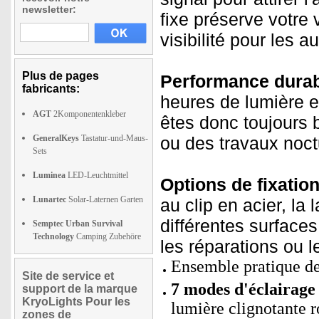
newsletter:
fixe préserve votre
visibilité pour les a
Plus de pages
Performance dura
fabricants:
heures de lumière 
AGT
2Komponentenkleber
êtes donc toujours 
GeneralKeys
Tastatur-und-Maus-
ou des travaux noct
Sets
Luminea
LED-Leuchtmittel
Options de fixatio
Lunartec
Solar-Laternen Garten
au clip en acier, la
différentes surface
Semptec Urban Survival
Technology
Camping Zubehöre
les réparations ou l
Ensemble pratique de
Site de service et
7 modes d'éclairage 
support de la marque
KryoLights Pour les
lumière clignotante 
zones de