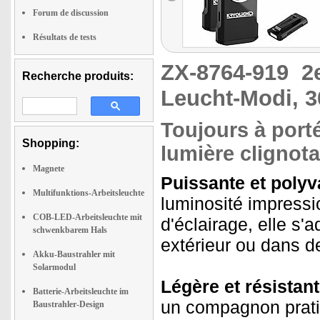
Forum de discussion
Résultats de tests
ZX-8764-919
2
Recherche produits:
Leucht-Modi, 3
Toujours à port
Shopping:
lumière clignot
Magnete
Puissante et polyv
Multifunktions-Arbeitsleuchte
luminosité impress
COB-LED-Arbeitsleuchte mit
d'éclairage, elle s'
schwenkbarem Hals
extérieur ou dans 
Akku-Baustrahler mit
Solarmodul
Légère et résistan
Batterie-Arbeitsleuchte im
un compagnon pratiqu
Baustrahler-Design