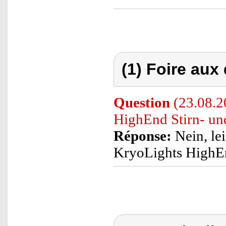
(1) Foire aux
Question
(23.08.20
HighEnd Stirn- un
Réponse:
Nein, lei
KryoLights HighEn