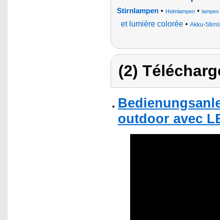
•
•
Stirnlampen
Helmlampen
lampes 
et lumière colorée
•
Akku-Stirn
(2) Télécharg
Bedienungsanle
outdoor avec L