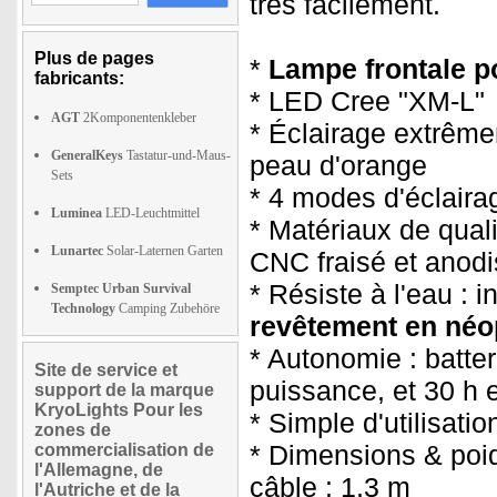
très facilement.
Plus de pages
*
Lampe frontale po
fabricants:
* LED Cree "XM-L"
AGT
2Komponentenkleber
* Éclairage extrêm
GeneralKeys
Tastatur-und-Maus-
peau d'orange
Sets
* 4 modes d'éclaira
Luminea
LED-Leuchtmittel
* Matériaux de quali
Lunartec
Solar-Laternen Garten
CNC fraisé et anod
* Résiste à l'eau : 
Semptec Urban Survival
Technology
Camping Zubehöre
revêtement en néo
* Autonomie : batter
Site de service et
puissance, et 30 h
support de la marque
KryoLights Pour les
* Simple d'utilisati
zones de
* Dimensions & poid
commercialisation de
l'Allemagne, de
câble : 1,3 m
l'Autriche et de la