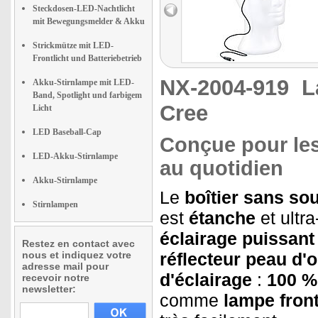
Steckdosen-LED-Nachtlicht
mit Bewegungsmelder & Akku
Strickmütze mit LED-
Frontlicht und Batteriebetrieb
NX-2004-919
L
Akku-Stirnlampe mit LED-
Band, Spotlight und farbigem
Cree
Licht
LED Baseball-Cap
Conçue pour les
LED-Akku-Stirnlampe
au quotidien
Akku-Stirnlampe
Le
boîtier sans so
Stirnlampen
est
étanche
et ultra
éclairage puissant
Restez en contact avec
nous et indiquez votre
réflecteur peau d'
adresse mail pour
d'éclairage
:
100 %
recevoir notre
newsletter:
comme
lampe fron