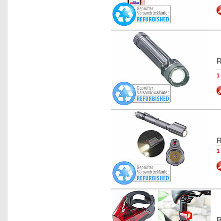
R
1
R
1
R