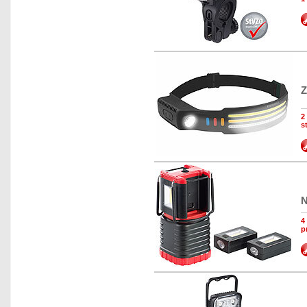
Z
2
s
N
4
p