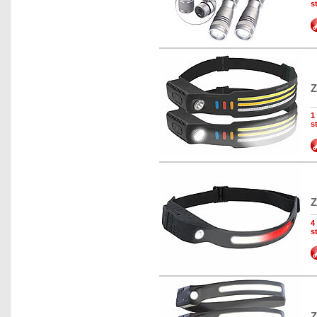
s
Z
1
s
Z
4
s
Z