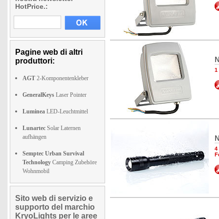
HotPrice.:
Pagine web di altri
N
produttori:
1
AGT
2-Komponentenkleber
GeneralKeys
Laser Pointer
Luminea
LED-Leuchtmittel
Lunartec
Solar Laternen
aufhängen
N
4
Semptec Urban Survival
F
Technology
Camping Zubehöre
Wohnmobil
Sito web di servizio e
supporto del marchio
KryoLights per le aree