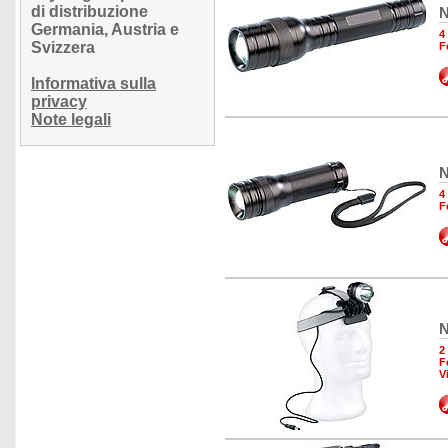
di distribuzione
N
Germania, Austria e
4
Svizzera
F
Informativa sulla
privacy
Note legali
N
4
F
N
2
F
V