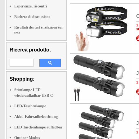
Esperienza, riscontri
C
Bacheca di discussione
1
Risultati dei test e relazioni sui
s
test
Ricerca prodotto:
J
Shopping:
1
Stirnlampe LED
wiederaufladbar USB-C
LED-Taschenlampe
Akku-Fahrradbeleuchtung
J
LED Taschenlampe aufladbar
1
Outdoor Modus