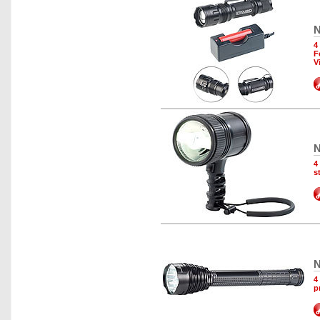
N
4
F
V
N
4
s
N
4
p