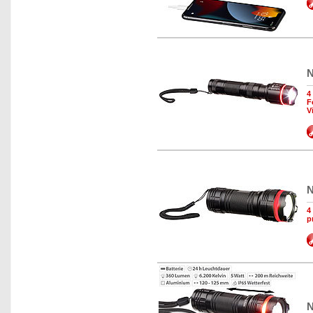
N
4
F
V
N
4
p
N