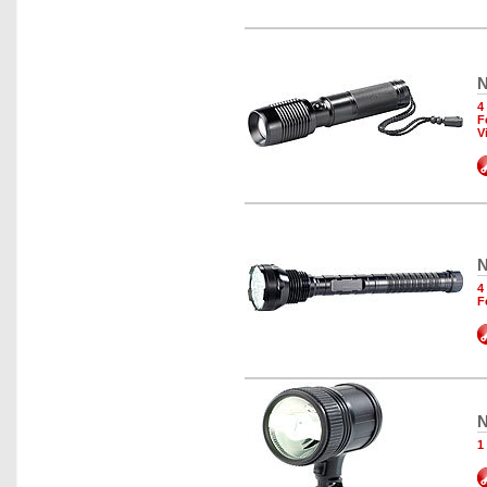
N
4
F
V
N
4
F
N
1