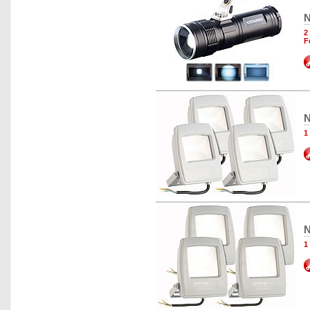
N
2
F
N
1
N
1