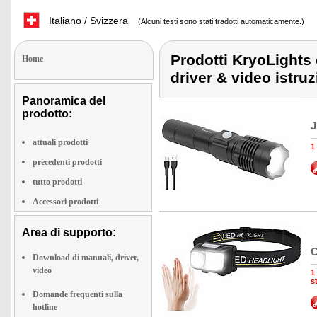
Italiano / Svizzera
(Alcuni testi sono stati tradotti automaticamente.)
Prodotti KryoLights 
Home
driver & video istruz
Panoramica del
prodotto:
J
attuali prodotti
1
precedenti prodotti
tutto prodotti
Accessori prodotti
Area di supporto:
C
Download di manuali, driver,
video
1
s
Domande frequenti sulla
hotline