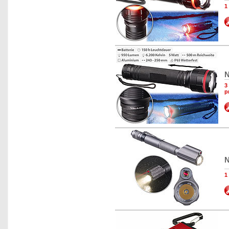
1
N
3
p
N
1