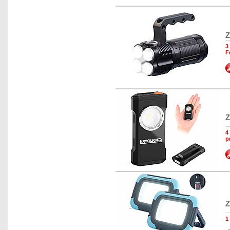
Z
3
F
Z
4
p
Z
1