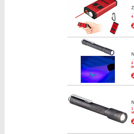
Z
4
N
2
p
N
1
s