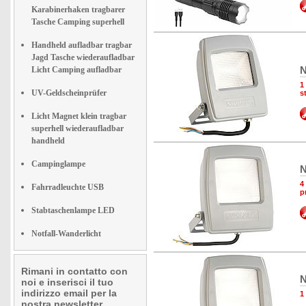
Karabinerhaken tragbarer
Tasche Camping superhell
Handheld aufladbar tragbar
Jagd Tasche wiederaufladbar
N
Licht Camping aufladbar
1
UV-Geldscheinprüfer
s
Licht Magnet klein tragbar
superhell wiederaufladbar
handheld
Campinglampe
N
4
Fahrradleuchte USB
p
Stabtaschenlampe LED
Notfall-Wanderlicht
Rimani in contatto con
N
noi e inserisci il tuo
indirizzo email per la
1
nostra newsletter