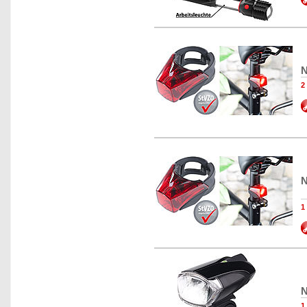
N
2
N
1
N
1