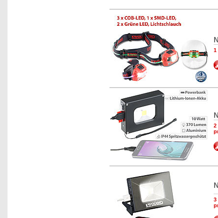
N
1
N
2
p
N
3
p