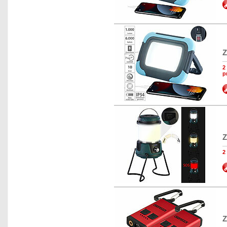
Z
2
p
Z
2
Z