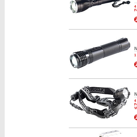
4
F
N
1
N
4
F
V