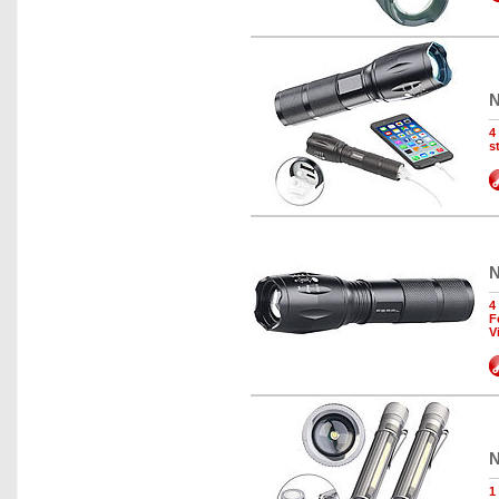
N
4
s
N
4
F
V
N
1