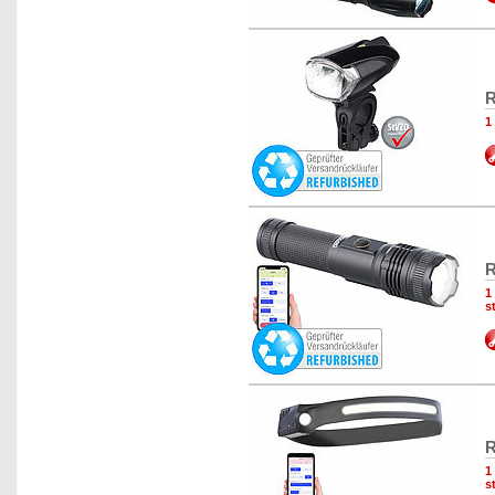
R
1
R
1
s
R
1
s