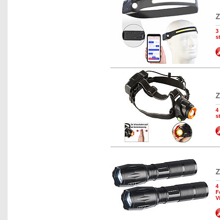
Z
3
s
Z
4
s
Z
4
F
V