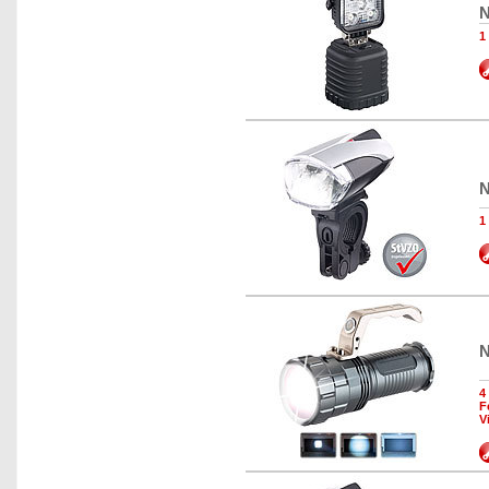
N
1
N
1
N
4
F
V