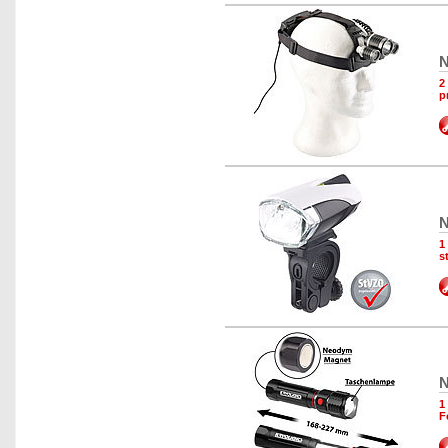
N
2
p
N
1
s
N
1
F