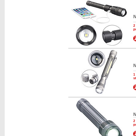
N
2
p
N
1
s
N
2
p