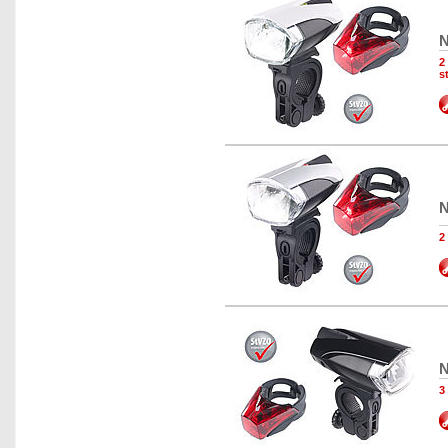
N
2
s
N
2
N
3