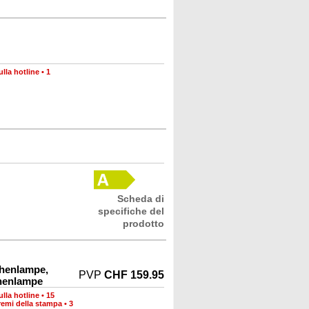
lla hotline
•
1
Scheda di
specifiche del
prodotto
chenlampe,
PVP
CHF 159.95
henlampe
lla hotline
•
15
remi della stampa
•
3