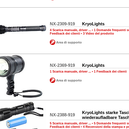
NX-2309-919
KryoLights
4 Scarica manuale, driver ...
•
1 Domande frequenti su
Feedback dei clienti
•
3 Video del prodotto
Area di supporto
NX-2369-919
KryoLights
1 Scarica manuale, driver ...
•
1 Feedback dei clienti
Area di supporto
KryoLights starke Tas
NX-2388-919
wiederaufladbare Tasc
5 Scarica manuale, driver ...
•
5 Domande frequenti su
Feedback dei clienti
•
4 Recensioni della stampa e p