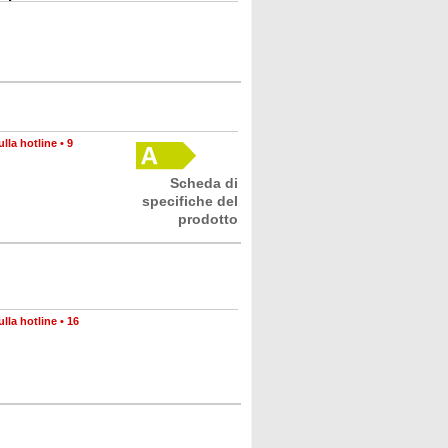
lla hotline
•
9
Scheda di
specifiche del
prodotto
lla hotline
•
16