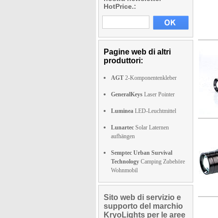
HotPrice.:
Pagine web di altri
produttori:
AGT
2-Komponentenkleber
GeneralKeys
Laser Pointer
Luminea
LED-Leuchtmittel
Lunartec
Solar Laternen
aufhängen
Semptec Urban Survival
Technology
Camping Zubehöre
Wohnmobil
Sito web di servizio e
supporto del marchio
KryoLights per le aree