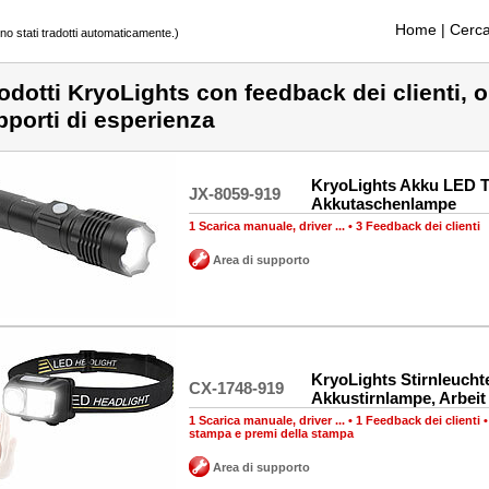
Home
| Cerca
ono stati tradotti automaticamente.)
odotti KryoLights con feedback dei clienti, o
pporti di esperienza
KryoLights Akku LED 
JX-8059-919
Akkutaschenlampe
1 Scarica manuale, driver ...
•
3 Feedback dei clienti
Area di supporto
KryoLights Stirnleucht
CX-1748-919
Akkustirnlampe, Arbeit
1 Scarica manuale, driver ...
•
1 Feedback dei clienti
stampa e premi della stampa
Area di supporto