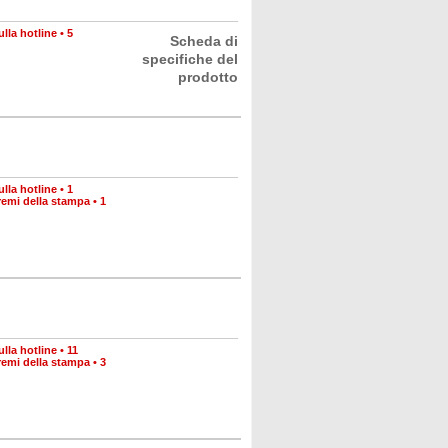
lla hotline
•
5
Scheda di
specifiche del
prodotto
lla hotline
•
1
remi della stampa
•
1
lla hotline
•
11
remi della stampa
•
3