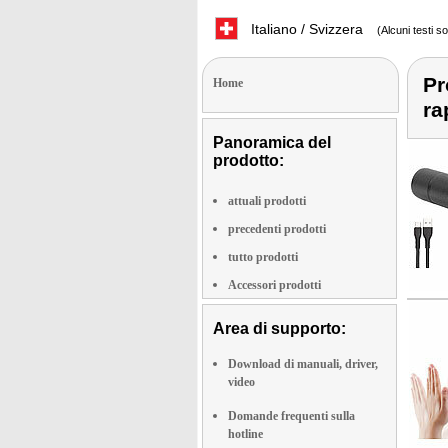
Italiano / Svizzera
(Alcuni testi s
Pr
Home
ra
Panoramica del
prodotto:
attuali prodotti
precedenti prodotti
tutto prodotti
Accessori prodotti
Area di supporto:
Download di manuali, driver,
video
Domande frequenti sulla
hotline