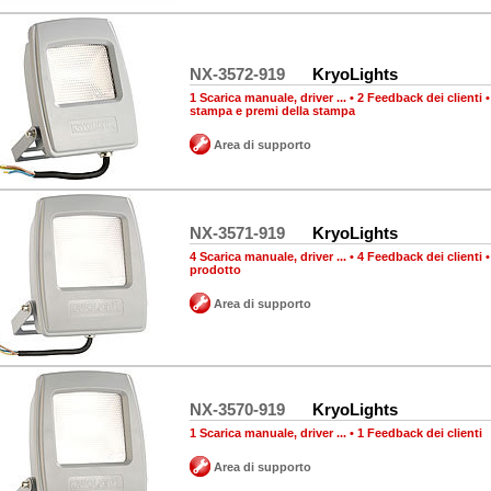
NX-3572-919
KryoLights
1 Scarica manuale, driver ...
•
2 Feedback dei clienti
stampa e premi della stampa
Area di supporto
NX-3571-919
KryoLights
4 Scarica manuale, driver ...
•
4 Feedback dei clienti
prodotto
Area di supporto
NX-3570-919
KryoLights
1 Scarica manuale, driver ...
•
1 Feedback dei clienti
Area di supporto