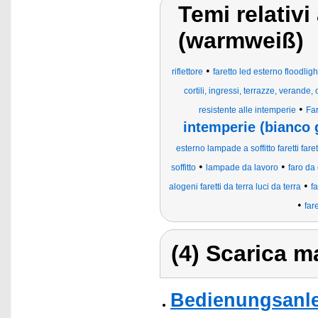
Temi relativi
(warmweiß)
•
riflettore
faretto led esterno floodligh
cortili, ingressi, terrazze, verande
•
resistente alle intemperie
Fa
intemperie (bianco 
esterno lampade a soffitto faretti fare
•
•
soffitto
lampade da lavoro
faro da
•
alogeni faretti da terra luci da terra
fa
•
far
(4) Scarica ma
Bedienungsanle