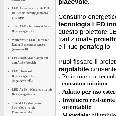
piacevole.
LED-Außenleuchte mit Full-
HD-Überwachungskamera
Consumo energetico
und App
tecnologia LED in
Solar-LED-Gartenstrahler mit
questo proiettore 
Bewegungsmelder
tradizionale
proiett
Wetterfester LED-Fluter mit
Radar-Bewegungssensor
e il tuo portafoglio!
(warmweiß)
LED-Solar-Wandlampe für
Puoi fissare il proie
den Außenbereich
regolabile
consente 
LED-Fluter mit
Proiettore con tecn
Bewegungsmelder
(tageslichtweiß)
consumo minimo
LED-Außen-Wandleuchte mit
Adatto per uso este
Bewegungssensor
Involucro resistente
Solar-LED-Wand- und
orientabile
Sockelleuchte mit
Flammeneffekt
Materiale
: alluminio