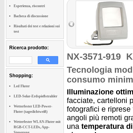
Esperienza, riscontri
Bacheca di discussione
Risultati dei test e relazioni sui
test
Ricerca prodotto:
NX-3571-919
K
Tecnologia mode
Shopping:
consumo mini
Led Fluter
Illuminazione ottim
LED-Solar-Erdspießstrahler
facciate, cartelloni p
Wetterfester LED-Power-
fotografici e riprese
Fluter (tageslichtweiß)
angoli più remoti gr
Wetterfester WLAN-Fluter mit
una
temperatura di
RGB-CCT-LEDs, App-
Steuerung