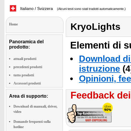
Italiano / Svizzera
(Alcuni testi sono stati tradotti automaticamente.)
KryoLights
Home
Panoramica del
Elementi di s
prodotto:
Download di 
attuali prodotti
istruzione
(4
precedenti prodotti
tutto prodotti
Opinioni, fe
Accessori prodotti
Feedback dei 
Area di supporto:
Download di manuali, driver,
video
Domande frequenti sulla
hotline