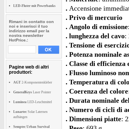
LED-Fluter mit Powerbanks
Accensione immediata
Privo di mercurio
Rimani in contatto con
Angolo di emissione
noi e inserisci il tuo
indirizzo email per la
lunghezza del cavo
:
nostra newsletter
HotPrice.:
Tensione di esercizi
Potenza nominale as
Classe di efficienza
Pagine web di altri
Flusso luminoso no
produttori:
Temperatura di col
AGT
2-Komponentenkleber
Coerenza del colore
GeneralKeys
Laser Pointer
Durata nominale del
Luminea
LED-Leuchtmittel
Numero di cicli di 
Lunartec
Solar Laternen
aufhängen
Dimensioni piatte
: 
Peso
: 693 g
Semptec Urban Survival