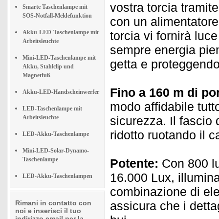
vostra torcia trami
Smarte Taschenlampe mit
SOS-Notfall-Meldefunktion
con un alimentatore
Akku-LED-Taschenlampe mit
torcia vi fornirà lu
Arbeitsleuchte
sempre energia pien
Mini-LED-Taschenlampe mit
getta e proteggendo 
Akku, Stahlclip und
Magnetfuß
Fino a 160 m di por
Akku-LED-Handscheinwerfer
modo affidabile tutt
LED-Taschenlampe mit
Arbeitsleuchte
sicurezza. Il fascio
ridotto ruotando il c
LED-Akku-Taschenlampe
Mini-LED-Solar-Dynamo-
Taschenlampe
Potente:
Con 800 l
16.000 Lux, illumina
LED-Akku-Taschenlampen
combinazione di ele
Rimani in contatto con
assicura che i detta
noi e inserisci il tuo
indirizzo email per la