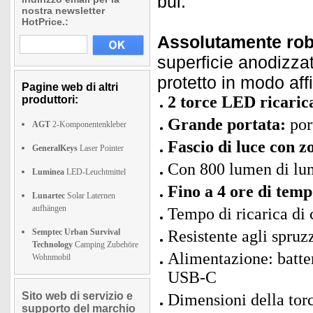
bui.
nostra newsletter
HotPrice.:
Assolutamente rob
superficie anodizzata
protetto in modo aff
Pagine web di altri
2 torce LED ricaric
produttori:
Grande portata:
port
AGT
2-Komponentenkleber
Fascio di luce con 
GeneralKeys
Laser Pointer
Con 800 lumen di lum
Luminea
LED-Leuchtmittel
Fino a 4 ore di tem
Lunartec
Solar Laternen
aufhängen
Tempo di ricarica di 
Semptec Urban Survival
Resistente agli spru
Technology
Camping Zubehöre
Alimentazione: batter
Wohnmobil
USB-C
Sito web di servizio e
Dimensioni della tor
supporto del marchio