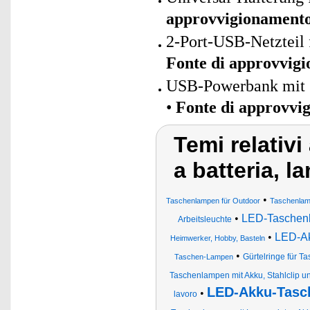
approvvigionament
2-Port-USB-Netzteil 
Fonte di approvvig
USB-Powerbank mit 
•
Fonte di approvvi
Temi relativ
a batteria, 
•
Taschenlampen für Outdoor
Taschenlam
•
LED-Taschen
Arbeitsleuchte
•
LED-A
Heimwerker, Hobby, Basteln
•
Gürtelringe für 
Taschen-Lampen
Taschenlampen mit Akku, Stahlclip u
LED-Akku-Tasc
•
lavoro