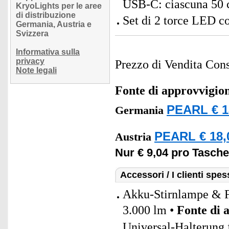
USB-C: ciascuna 50 c
KryoLights per le aree
di distribuzione
Set di 2 torce LED co
Germania, Austria e
Svizzera
Informativa sulla
privacy
Prezzo di Vendita Cons
Note legali
Fonte di approvvigi
PEARL € 1
Germania
PEARL € 18,
Austria
Nur € 9,04 pro Tasch
Accessori / I clienti sp
Akku-Stirnlampe & F
3.000 lm •
Fonte di 
Universal-Halterung