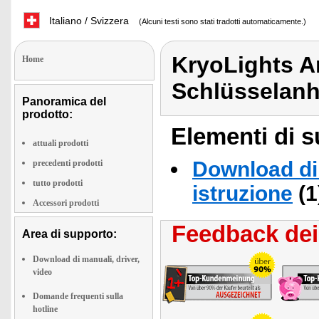
Italiano / Svizzera
(Alcuni testi sono stati tradotti automaticamente.)
KryoLights A
Home
Schlüsselan
Panoramica del
prodotto:
Elementi di s
attuali prodotti
Download di 
precedenti prodotti
tutto prodotti
istruzione
(1
Accessori prodotti
Feedback dei 
Area di supporto:
Download di manuali, driver,
video
Domande frequenti sulla
hotline