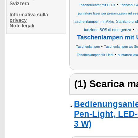
Svizzera
•
Taschenlichter mit LEDs
Edelstahl-Ge
puntatore laser per presentazioni ad es
Informativa sulla
privacy
Taschenlampen mit Akku, Stahlclip un
Note legali
•
funzione SOS di emergenza
L
Taschenlampen mit
•
Taschenlampen
Taschenlampen als Sc
•
Taschenlampen für Licht
puntatore las
(1) Scarica ma
Bedienungsanlei
Pen-Light, LED-
3 W)