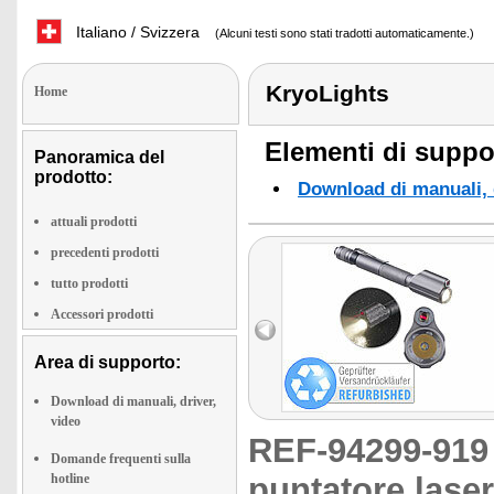
Italiano / Svizzera
(Alcuni testi sono stati tradotti automaticamente.)
KryoLights
Home
Elementi di suppor
Panoramica del
prodotto:
Download di manuali, d
attuali prodotti
precedenti prodotti
tutto prodotti
Accessori prodotti
Area di supporto:
Download di manuali, driver,
video
REF-94299-91
Domande frequenti sulla
hotline
puntatore laser