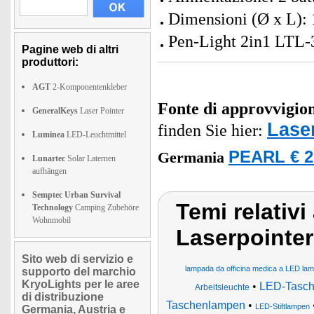
Dimensioni (Ø x L): 
Pen-Light 2in1 LTL-31
Pagine web di altri
produttori:
AGT
2-Komponentenkleber
Fonte di approvvigi
GeneralKeys
Laser Pointer
Lase
finden Sie hier:
Luminea
LED-Leuchtmittel
PEARL € 2
Germania
Lunartec
Solar Laternen
aufhängen
Semptec Urban Survival
Temi relativ
Technology
Camping Zubehöre
Wohnmobil
Laserpointer
Sito web di servizio e
lampada da officina medica a LED l
supporto del marchio
KryoLights per le aree
•
LED-Tasc
Arbeitsleuchte
di distribuzione
Taschenlampen
•
LED-Stiftlampen
Germania, Austria e