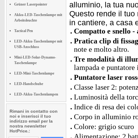
alluminio, la tua nu
Grüner Laserpointer
Questo rende il tuo 
Akku-LED-Taschenlampe mit
Arbeitsleuchte
in cantiere, a casa e
Compatto e snello - 
Tactical Pen
Pratica clip di fissa
LED-Akku-Taschenlampe mit
USB-Anschluss
note e molto altro.
Mini-LED-Solar-Dynamo-
Tre modalità di illu
Taschenlampe
lampada e puntatore 
LED-Mini-Taschenlampe
Puntatore laser ross
LED-Handschuhe
Classe laser 2: pote
LED-Akku-Taschenlampen
Luminosità della tor
Indice di resa dei col
Rimani in contatto con
Corpo in alluminio r
noi e inserisci il tuo
indirizzo email per la
Colore: grigio scuro
nostra newsletter
HotPrice.:
Alimentazione: 2 bat