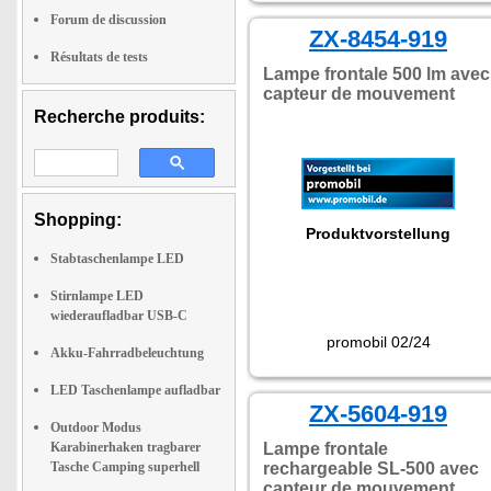
sich unterwegs das
Forum de discussion
Smartphone lagen."
ZX-8454-919
Résultats de tests
Lampe frontale 500 lm avec
capteur de mouvement
Recherche produits:
Shopping:
Produktvorstellung
Stabtaschenlampe LED
Stirnlampe LED
wiederaufladbar USB-C
promobil 02/24
Akku-Fahrradbeleuchtung
LED Taschenlampe aufladbar
ZX-5604-919
Outdoor Modus
Karabinerhaken tragbarer
Lampe frontale
Tasche Camping superhell
rechargeable SL-500 avec
capteur de mouvement