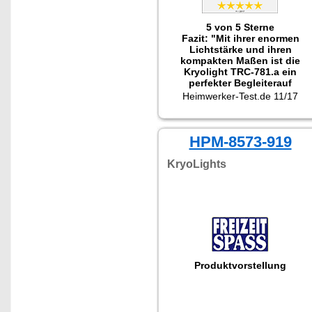
5 von 5 Sterne
Fazit: "Mit ihrer enormen
Lichtstärke und ihren
kompakten Maßen ist die
Kryolight TRC-781.a ein
perfekter Begleiterauf
Spaziergängen, beim
Heimwerker-Test.de 11/17
Wandern, Fahrradfahren oder
im Auto. Das niedrige Gewicht
und die robuste Ausführung
sind weitere positive Aspekte.
HPM-8573-919
Eine unbedingt
empfehlenswerte
KryoLights
Taschenlampe!"
Produktvorstellung