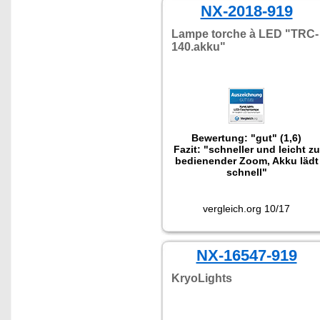
NX-2018-919
Lampe torche à LED "TRC-
140.akku"
Bewertung: "gut" (1,6)
Fazit: "schneller und leicht zu
bedienender Zoom, Akku lädt
schnell"
vergleich.org 10/17
NX-16547-919
KryoLights