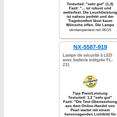
Testurteil: "sehr gut" (1,3)
Fazit: "... ist robust und
wetterfest. Die Leuchtleistung
ist nahezu perfekt und der
Tragekomfort lässt kaum
Wünsche offen. Die Lampe
zählt in jedem Fall zu den
stirnlampentest.net 06/15
besten Geräten im
Stirnlampen Testvergleich."
NX-5587-919
Lampe de sécurité à LED
avec batterie intégrée FL-
211
Tipp Preis/Leistung
Testurteil: 1,2 "sehr gut"
Fazit: "Die Test-Überraschung
aus dem Online-Handel von
Pearl wartet mit einem
hervorragenden Lichtbild für