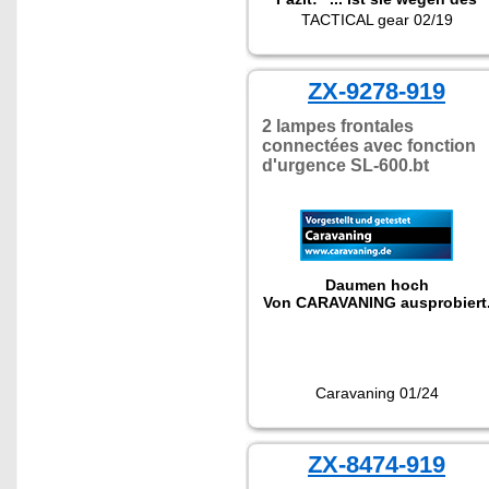
günstigen Preises
TACTICAL gear 02/19
empfehlenswert."
ZX-9278-919
2 lampes frontales
connectées avec fonction
d'urgence SL-600.bt
Daumen hoch
Von CARAVANING ausprobiert
Caravaning 01/24
ZX-8474-919