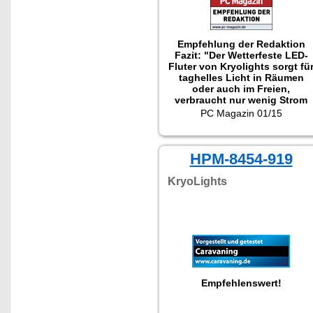
Empfehlung der Redaktion
Fazit: "Der Wetterfeste LED-
Fluter von Kryolights sorgt fü
taghelles Licht in Räumen
oder auch im Freien,
verbraucht nur wenig Strom
und ist dank einer Kabellänge
PC Magazin 01/15
von 20 Metern nahezu überall
einsetzbar."
HPM-8454-919
KryoLights
Empfehlenswert!