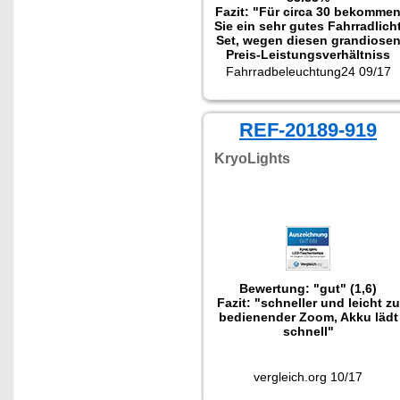
Fazit: "Für circa 30 bekomme
Sie ein sehr gutes Fahrradlich
Set, wegen diesen grandiose
Preis-Leistungsverhältniss
sprechen wir eine klare
Fahrradbeleuchtung24 09/17
Kaufempfehlung aus!"
REF-20189-919
KryoLights
Bewertung: "gut" (1,6)
Fazit: "schneller und leicht zu
bedienender Zoom, Akku lädt
schnell"
vergleich.org 10/17