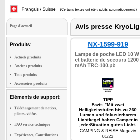
Français / Suisse
(Certains textes ont été traduits automatiquement.)
Avis presse KryoLig
Page d'accueil
NX-1599-919
Produits:
Lampe de poche LED 10 W
Actuels produits
et batterie de secours 1200
mAh TRC-100.pb
Anciens produits
Tous produits
Accessoires produits
Eléments de support:
TIPP
Fazit: "Mit zwei
Téléchargement de notices,
Helligkeisstufen bis zu 260
pilotes, vidéos
Lumen und fokusierbarem
Lichtkegel haben Camper in
FAQ service technique
jederSituation gutes Licht.
Praktisch: Das Gerät ist auch
CAMPING & REISE Magazin
als Powerbank nutzbar: Mit
Expériences, Contributions
01/23
dem integrierten Akku lässt