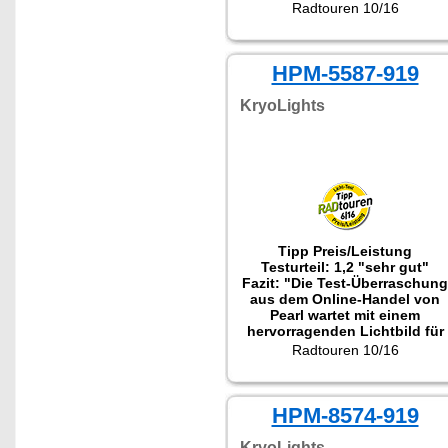
wenig Geld auf."
Radtouren 10/16
HPM-5587-919
KryoLights
Tipp Preis/Leistung
Testurteil: 1,2 "sehr gut"
Fazit: "Die Test-Überraschung
aus dem Online-Handel von
Pearl wartet mit einem
hervorragenden Lichtbild für
wenig Geld auf."
Radtouren 10/16
HPM-8574-919
KryoLights