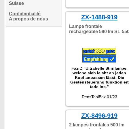
Suisse
Confidentialité
ZX-1488-919
A propos de nous
Lampe frontale
rechargeable 580 lm SL-55
Fazit: "Ultrahelle Stirnlampe,
welche sich leicht an jeden
Kopf anpassen lässt. Die
Gestensteuerung funktioniert
tadellos."
DensToolBox 01/23
ZX-8496-919
2 lampes frontales 500 lm