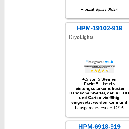
Freizeit Spass 05/24
HPM-19102-919
KryoLights
4,5 von 5 Sternen
Fazit: "... ist ein
leistungsstarker robuster
Handscheinwerfer, der in Hau
und Garten vielfältig
eingesetzt werden kann und
auch Ideal für
hausgeraete-test.de 12/16
anspruchsvollere Outdoor-
Einsätze ist."
HPM-6918-919