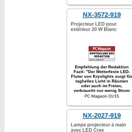
NX-3572-919
Projecteur LED pour
extérieur 20 W Blanc
Empfehlung der Redaktion
Fazit: "Der Wetterfeste LED-
Fluter von Kryolights sorgt fü
taghelles Licht in Räumen
oder auch im Freien,
verbraucht nur wenig Strom
und ist dank einer Kabellänge
PC Magazin 01/15
von 20 Metern nahezu überall
einsetzbar."
NX-2027-919
Lampe projecteur à main
avec LED Cree