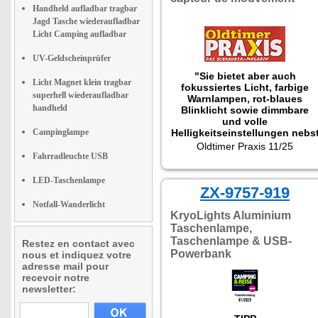
Handheld aufladbar tragbar
Jagd Tasche wiederaufladbar
Licht Camping aufladbar
UV-Geldscheinprüfer
"Sie bietet aber auch
Licht Magnet klein tragbar
fokussiertes Licht, farbige
superhell wiederaufladbar
Warnlampen, rot-blaues
handheld
Blinklicht sowie dimmbare
und volle
Campinglampe
Helligkeitseinstellungen nebs
berührungsloser
Oldtimer Praxis 11/25
Sensorsteuerung per
Fahrradleuchte USB
Handbewegung."
LED-Taschenlampe
ZX-9757-919
Notfall-Wanderlicht
KryoLights Aluminium
Taschenlampe,
Taschenlampe & USB-
Restez en contact avec
Powerbank
nous et indiquez votre
adresse mail pour
recevoir notre
newsletter: