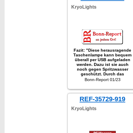
KryoLights
Fazit: "Diese herausragende
Taschenlampe kann bequem
überall per USB aufgeladen
werden. Dazu ist sie auch
noch gegen Spritzwasser
geschützt. Durch das
maßgeschneiderte Licht mit
Bonn-Report 01/23
zwei Helligkeitsstufen haben
Sie bei jeder Gelegenheit die
perfekte Beleuchtung.
REF-35729-919
Fokussieren Sie den
Lichtkegel ganz nach Ihrem
Bedarf - für optimale
KryoLights
Leuchtweite und Leuchtkraft.