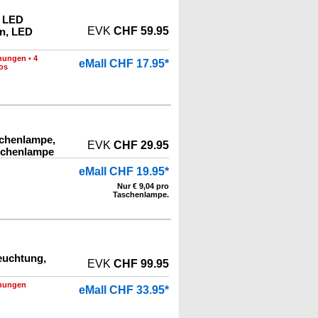
, LED
EVK
CHF 59.95
en, LED
nungen
•
4
eMall CHF 17.95*
os
schenlampe,
EVK
CHF 29.95
schenlampe
eMall CHF 19.95*
Nur € 9,04 pro
Taschenlampe.
euchtung,
EVK
CHF 99.95
nungen
eMall CHF 33.95*