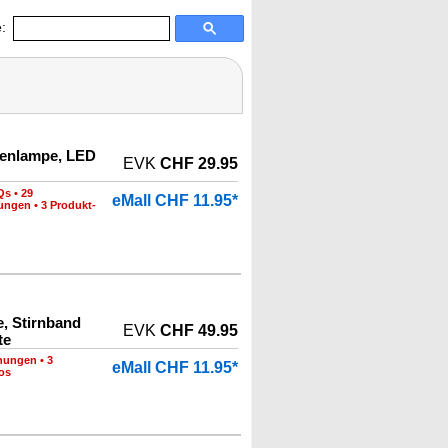
:
henlampe, LED
EVK
CHF 29.95
Qs
•
29
eMall CHF 11.95*
nungen
•
3 Produkt-
, Stirnband
EVK
CHF 49.95
te
nungen
•
3
eMall CHF 11.95*
os