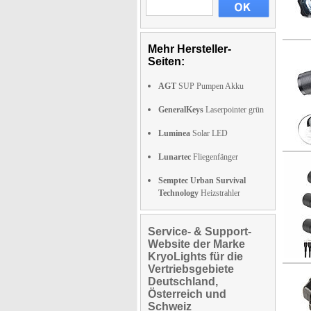
Mehr Hersteller-
Seiten:
AGT
SUP Pumpen Akku
GeneralKeys
Laserpointer grün
Luminea
Solar LED
Lunartec
Fliegenfänger
Semptec Urban Survival
Technology
Heizstrahler
Service- & Support-
Website der Marke
KryoLights für die
Vertriebsgebiete
Deutschland,
Österreich und
Schweiz