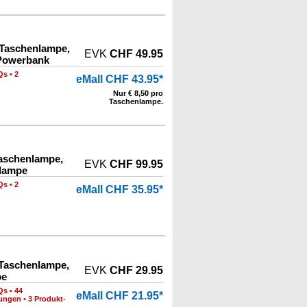
 Taschenlampe,
EVK
CHF 49.95
Powerbank
Qs
•
2
eMall CHF 43.95*
Nur € 8,50 pro
Taschenlampe.
Taschenlampe,
EVK
CHF 99.95
nlampe
Qs
•
2
eMall CHF 35.95*
 Taschenlampe,
EVK
CHF 29.95
pe
Qs
•
44
eMall CHF 21.95*
nungen
•
3 Produkt-