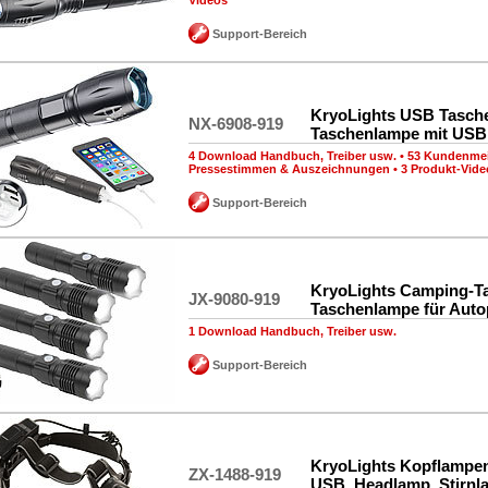
Videos
Support-Bereich
KryoLights USB Tasch
NX-6908-919
Taschenlampe mit USB
4 Download Handbuch, Treiber usw.
•
53 Kundenme
Pressestimmen & Auszeichnungen
•
3 Produkt-Vide
Support-Bereich
KryoLights Camping-T
JX-9080-919
Taschenlampe für Aut
1 Download Handbuch, Treiber usw.
Support-Bereich
KryoLights Kopflampen
ZX-1488-919
USB, Headlamp, Stirnl