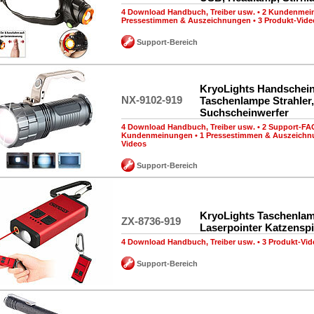
4 Download Handbuch, Treiber usw.
•
2 Kundenmei
Pressestimmen & Auszeichnungen
•
3 Produkt-Vide
Support-Bereich
KryoLights Handschein
NX-9102-919
Taschenlampe Strahler,
Suchscheinwerfer
4 Download Handbuch, Treiber usw.
•
2 Support-FA
Kundenmeinungen
•
1 Pressestimmen & Auszeich
Videos
Support-Bereich
KryoLights Taschenla
ZX-8736-919
Laserpointer Katzensp
4 Download Handbuch, Treiber usw.
•
3 Produkt-Vid
Support-Bereich