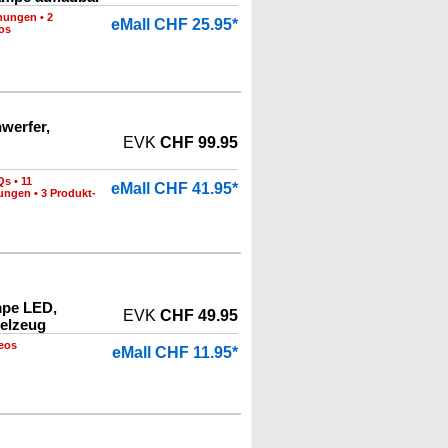
nungen
•
2
eMall CHF 25.95*
os
werfer,
EVK
CHF 99.95
Qs
•
11
eMall CHF 41.95*
nungen
•
3 Produkt-
mpe LED,
EVK
CHF 49.95
ielzeug
eos
eMall CHF 11.95*