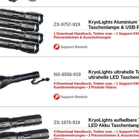
KryoLights Aluminium
ZX-9757-919
Taschenlampe & USB-
1 Download Handbuch, Treiber usw.
•
1 Support-FA
Pressestimmen & Auszeichnungen
Support-Bereich
KryoLights ultrahelle 
NX-6556-919
ultrahelle LED Tasche
4 Download Handbuch, Treiber usw.
•
1 Support-FA
Kundenmeinungen
•
3 Produkt-Videos
Support-Bereich
KryoLights aufladbare
ZX-1875-919
LED Akku Taschenlam
4 Download Handbuch, Treiber usw.
•
1 Support-FA
Kundenmeinungen
•
2 Pressestimmen & Auszeich