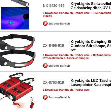
KryoLights Schwarzlich
NX-9430-919
Geldscheinprüfer, UV L
2 Download Handbuch, Treiber usw.
•
8 Kundenmei
Videos
Support-Bereich
KryoLights Camping St
ZX-8496-919
Outdoor Stirnlampe, S
rot
1 Download Handbuch, Treiber usw.
•
10 Kundenme
Pressestimmen & Auszeichnungen
Support-Bereich
KryoLights LED Tasch
ZX-8763-919
Laserpointer Katzensp
1 Download Handbuch, Treiber usw.
Support-Bereich