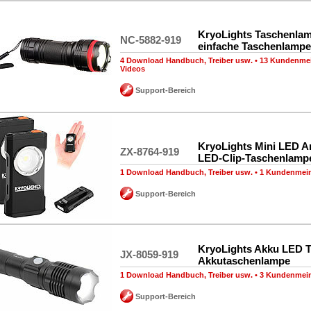
KryoLights Taschenlam
NC-5882-919
einfache Taschenlampe
4 Download Handbuch, Treiber usw.
•
13 Kundenme
Videos
Support-Bereich
KryoLights Mini LED Ar
ZX-8764-919
LED-Clip-Taschenlamp
1 Download Handbuch, Treiber usw.
•
1 Kundenmei
Support-Bereich
KryoLights Akku LED 
JX-8059-919
Akkutaschenlampe
1 Download Handbuch, Treiber usw.
•
3 Kundenmei
Support-Bereich