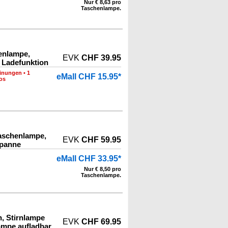
Nur € 8,63 pro
Taschenlampe.
enlampe,
EVK
CHF 39.95
 Ladefunktion
inungen
•
1
eMall CHF 15.95*
os
aschenlampe,
EVK
CHF 59.95
opanne
eMall CHF 33.95*
Nur € 8,50 pro
Taschenlampe.
, Stirnlampe
EVK
CHF 69.95
ampe aufladbar