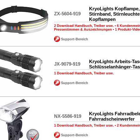
KryoLights Kopflampe
ZX-5604-919
Stirnband, Stirnleucht
Kopflampen
2 Download Handbuch, Treiber usw.
•
6 Kundenmei
Pressestimmen & Auszeichnungen
•
1 Produkt-Vide
Support-Bereich
KryoLights Arbeits-Ta
JX-9079-919
Schlüsselanhänger-Ta
1 Download Handbuch, Treiber usw.
Support-Bereich
KryoLights Fahrradbel
NX-5586-919
Fahrradscheinwerfer
1 Download Handbuch, Treiber usw.
•
2 Kundenmei
Support-Bereich