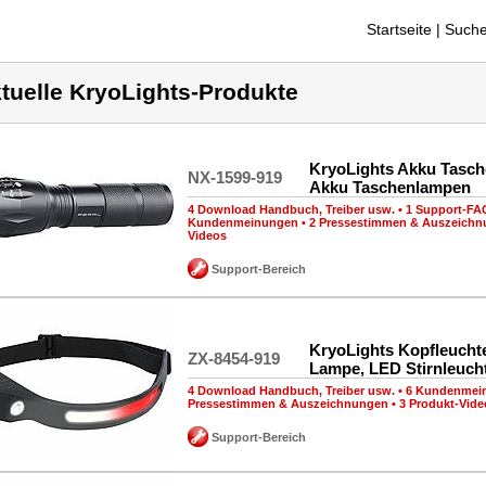
Startseite
| Suche
tuelle KryoLights-Produkte
KryoLights Akku Tasc
NX-1599-919
Akku Taschenlampen
4 Download Handbuch, Treiber usw.
•
1 Support-FA
Kundenmeinungen
•
2 Pressestimmen & Auszeich
Videos
Support-Bereich
KryoLights Kopfleuchte
ZX-8454-919
Lampe, LED Stirnleuch
4 Download Handbuch, Treiber usw.
•
6 Kundenmei
Pressestimmen & Auszeichnungen
•
3 Produkt-Vide
Support-Bereich