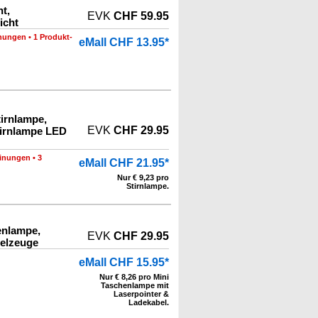
t,
EVK
CHF 59.95
icht
nungen
•
1 Produkt-
eMall CHF 13.95*
irnlampe,
EVK
CHF 29.95
tirnlampe LED
inungen
•
3
eMall CHF 21.95*
Nur € 9,23 pro
Stirnlampe.
enlampe,
EVK
CHF 29.95
ielzeuge
eMall CHF 15.95*
Nur € 8,26 pro Mini
Taschenlampe mit
Laserpointer &
Ladekabel.