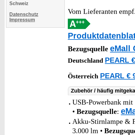
Schweiz
Vom Lieferanten emp
Datenschutz
Impressum
Produktdatenblat
eMall 
Bezugsquelle
PEARL €
Deutschland
PEARL € 9
Österreich
Zubehör / häufig mitgeka
USB-Powerbank mit 
eMa
•
Bezugsquelle
:
Akku-Stirnlampe & F
3.000 lm •
Bezugsque