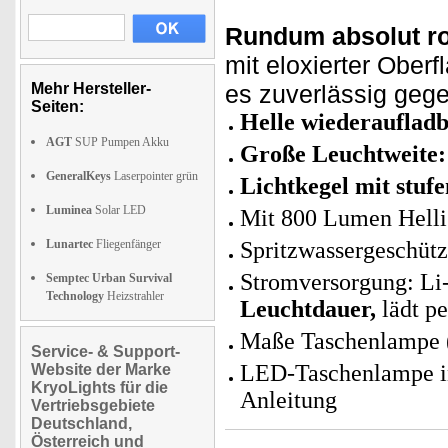
Rundum absolut ro
mit eloxierter Oberf
Mehr Hersteller-
es zuverlässig gege
Seiten:
Helle wiederaufla
AGT
SUP Pumpen Akku
Große Leuchtweite
GeneralKeys
Laserpointer grün
Lichtkegel mit stu
Luminea
Solar LED
Mit 800 Lumen Hellig
Lunartec
Fliegenfänger
Spritzwassergeschütz
Stromversorgung: Li
Semptec Urban Survival
Technology
Heizstrahler
Leuchtdauer,
lädt pe
Maße Taschenlampe (
Service- & Support-
LED-Taschenlampe i
Website der Marke
KryoLights für die
Anleitung
Vertriebsgebiete
Deutschland,
Österreich und