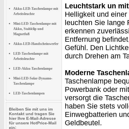
Leuchtstark un mit
Akku-LED-Taschenlampe mit
Helligkeit und eine
Arbeitsleuchte
leuchten Sie lange
Mini-LED-Taschenlampe mit
Akku, Stahlclip und
erkennen zuverlässi
Magnetfuß
Entfernung befindet
Akku-LED-Handscheinwerfer
Gefühl. Den Lichtke
LED-Taschenlampe mit
durch Drehen am T
Arbeitsleuchte
LED-Akku-Taschenlampe
Moderne Taschenl
Mini-LED-Solar-Dynamo-
Taschenlampe beque
Taschenlampe
Powerbank oder mit
LED-Taschenlampen
versorgt die Tasche
haben Sie stets vol
Bleiben Sie mit uns im
Einwegbatterien un
Kontakt und tragen Sie
hier Ihre E-Mail-Adresse
Geldbeutel.
für unsere HotPrice-Mail
ein: