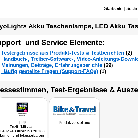
Startseite
| Suche
yoLights Akku Taschenlampe, LED Akku Ta
pport- und Service-Elemente:
Testergebnisse aus Produkt-Tests & Testberichten
(2)
Handbuch-, Treiber-Software-, Video-Anleitungs-Downl
Meinungen, Beiträge, Erfahrungsberichte
(29)
Häufig gestellte Fragen (Support-FAQs)
(1)
ressestimmen, Test-Ergebnisse & Ausz
TIPP
Produktvorstellung
Fazit: "Mit zwei
Helligkeisstufen bis zu 260
Lumen und fokusierbarem