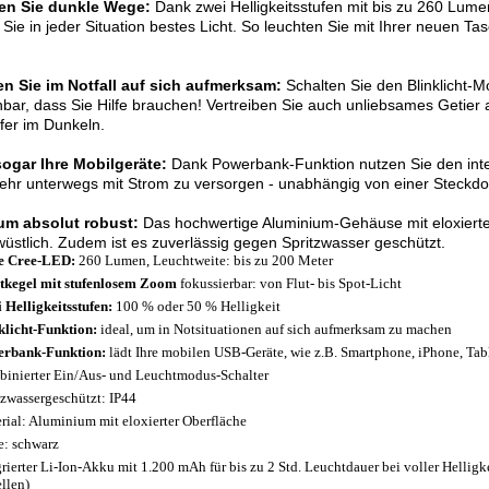
len Sie dunkle Wege:
Dank zwei Helligkeitsstufen mit bis zu 260 Lume
Sie in jeder Situation bestes Licht. So leuchten Sie mit Ihrer neuen 
n Sie im Notfall auf sich aufmerksam:
Schalten Sie den Blinklicht-
bar, dass Sie Hilfe brauchen! Vertreiben Sie auch unliebsames Getier a
fer im Dunkeln.
sogar Ihre Mobilgeräte:
Dank Powerbank-Funktion nutzen Sie den int
hr unterwegs mit Strom zu versorgen - unabhängig von einer Steckdo
m absolut robust:
Das hochwertige Aluminium-Gehäuse mit eloxierter
üstlich. Zudem ist es zuverlässig gegen Spritzwasser geschützt.
e Cree-LED:
260 Lumen, Leuchtweite: bis zu 200 Meter
tkegel mit stufenlosem Zoom
fokussierbar: von Flut- bis Spot-Licht
 Helligkeitsstufen:
100 % oder 50 % Helligkeit
klicht-Funktion:
ideal, um in Notsituationen auf sich aufmerksam zu machen
rbank-Funktion:
lädt Ihre mobilen USB-Geräte, wie z.B. Smartphone, iPhone, Tabl
inierter Ein/Aus- und Leuchtmodus-Schalter
tzwassergeschützt: IP44
rial: Aluminium mit eloxierter Oberfläche
e: schwarz
grierter Li-Ion-Akku mit 1.200 mAh für bis zu 2 Std. Leuchtdauer bei voller Helligke
ellen)