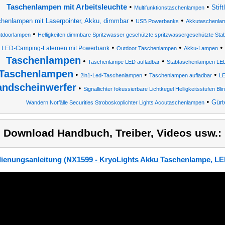
•
•
Taschenlampen mit Arbeitsleuchte
Stif
Multifunktionstaschenlampen
•
•
henlampen mit Laserpointer, Akku, dimmbar
USB Powerbanks
Akkutaschenla
•
tdoorlampen
Helligkeiten dimmbare Spritzwasser geschützte spritzwassergeschützte Sta
•
•
•
LED-Camping-Laternen mit Powerbank
Outdoor Taschenlampen
Akku-Lampen
Taschenlampen
•
•
Taschenlampe LED aufladbar
Stabtaschenlampen LE
Taschenlampen
•
•
•
2in1-Led-Taschenlampen
Taschenlampen aufladbar
LE
andscheinwerfer
•
Signallichter fokussierbare Lichtkegel Helligkeitsstufen Bli
•
Gürt
Wandern Notfälle Securities Stroboskoplichter Lights Accutaschenlampen
) Download Handbuch, Treiber, Videos usw.:
ienungsanleitung (NX1599 - KryoLights Akku Taschenlampe, L