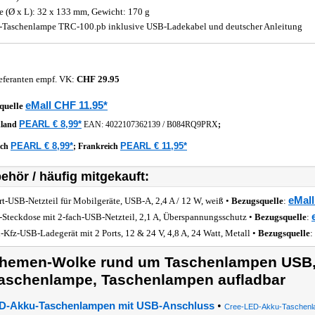
 (Ø x L): 32 x 133 mm, Gewicht: 170 g
Taschenlampe TRC-100.pb inklusive USB-Ladekabel und deutscher Anleitung
eferanten empf. VK:
CHF 29.95
eMall CHF 11.95*
quelle
PEARL € 8,99*
hland
EAN:
4022107362139
/
B084RQ9PRX
;
PEARL € 8,99*
PEARL € 11,95*
ich
;
Frankreich
ehör / häufig mitgekauft:
eMall
rt-USB-Netzteil für Mobilgeräte, USB-A, 2,4 A / 12 W, weiß •
Bezugsquelle
:
-Steckdose mit 2-fach-USB-Netzteil, 2,1 A, Überspannungsschutz •
Bezugsquelle
:
-Kfz-USB-Ladegerät mit 2 Ports, 12 & 24 V, 4,8 A, 24 Watt, Metall •
Bezugsquelle
:
hemen-Wolke rund um Taschenlampen USB,
aschenlampe, Taschenlampen aufladbar
•
D-Akku-Taschenlampen mit USB-Anschluss
Cree-LED-Akku-Taschen