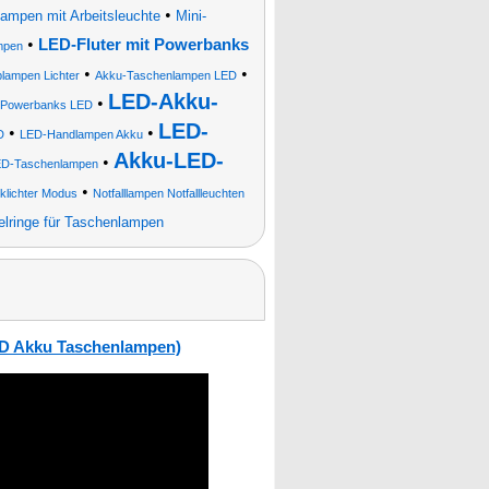
•
tlampen mit Arbeitsleuchte
Mini-
•
LED-Fluter mit Powerbanks
mpen
•
•
blampen Lichter
Akku-Taschenlampen LED
LED-Akku-
•
Powerbanks LED
LED-
•
•
D
LED-Handlampen Akku
Akku-LED-
•
D-Taschenlampen
•
nklichter Modus
Notfalllampen Notfallleuchten
elringe für Taschenlampen
ED Akku Taschenlampen)