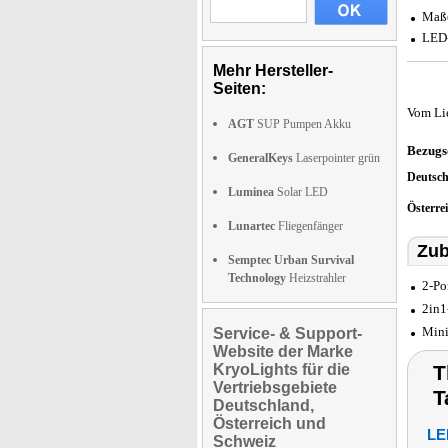
Maße
LED-
Mehr Hersteller-
Seiten:
Vom Li
AGT
SUP Pumpen Akku
Bezugs
GeneralKeys
Laserpointer grün
Deutsc
Luminea
Solar LED
Österre
Lunartec
Fliegenfänger
Zub
Semptec Urban Survival
Technology
Heizstrahler
2-Po
2in1
Mini
Service- & Support-
Website der Marke
KryoLights für die
T
Vertriebsgebiete
T
Deutschland,
Österreich und
LE
Schweiz