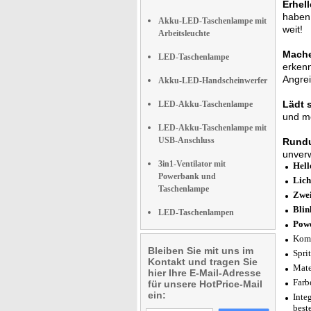
Erhel
haben 
Akku-LED-Taschenlampe mit
weit!
Arbeitsleuchte
Mache
LED-Taschenlampe
erkenn
Angrei
Akku-LED-Handscheinwerfer
Lädt 
LED-Akku-Taschenlampe
und me
LED-Akku-Taschenlampe mit
USB-Anschluss
Rundu
unverw
3in1-Ventilator mit
Hell
Powerbank und
Lich
Taschenlampe
Zwei
Blin
LED-Taschenlampen
Powe
Komb
Bleiben Sie mit uns im
Spri
Kontakt und tragen Sie
Mate
hier Ihre E-Mail-Adresse
Farb
für unsere HotPrice-Mail
ein:
Inte
best