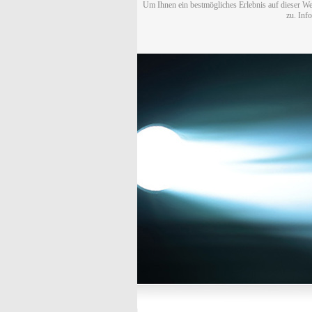
Um Ihnen ein bestmögliches Erlebnis auf dieser We
zu. Inf