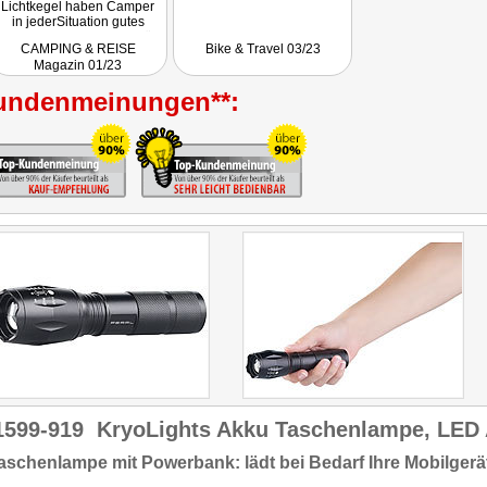
Lichtkegel haben Camper
in jederSituation gutes
Licht. Praktisch: Das Gerät
CAMPING & REISE
Bike & Travel 03/23
ist auch als Powerbank
Magazin 01/23
nutzbar: Mit dem
integrierten Akku lässt sich
undenmeinungen**:
unterwegs das Smartphone
lagen."
1599-919
KryoLights Akku Taschenlampe, LED
aschenlampe mit Powerbank: lädt bei Bedarf Ihre Mobilgerät