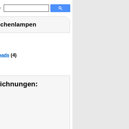
:
schenlampen
oads
(4)
eichnungen: