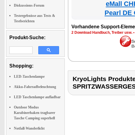
eMall CH
Diskussions-Forum
Pearl DE 
Testergebnisse aus Tests &
Testberichten
Vorhandene Support-Eleme
2 Download Handbuch, Treiber usw.
Produkt-Suche:
S
B
Shopping:
LED-Taschenlampe
KryoLights Produk
SPRITZWASSERGE
Akku-Fahrradbeleuchtung
LED Taschenlampe aufladbar
Outdoor Modus
Karabinerhaken tragbarer
Tasche Camping superhell
Notfall-Wanderlicht