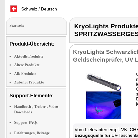
Schweiz / Deutsch
KryoLights Produk
Startseite
SPRITZWASSERGE
Produkt-Übersicht:
KryoLights Schwarzlich
Aktuelle Produkte
Geldscheinprüfer, UV L
Ältere Produkte
Alle Produkte
U
Zubehör Produkte
s
Support-Elemente:
Handbuch-, Treiber-, Video-
Downloads
Support-FAQs
Vom Lieferanten empf. VK: CH
Erfahrungen, Beiträge
Bezugsquelle für
UV-Taschenl