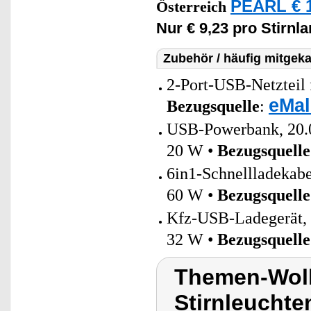
PEARL € 1
Österreich
Nur € 9,23 pro Stirnl
Zubehör / häufig mitgeka
2-Port-USB-Netzteil 
eMal
Bezugsquelle
:
USB-Powerbank, 20.0
20 W •
Bezugsquelle
6in1-Schnellladeka
60 W •
Bezugsquelle
Kfz-USB-Ladegerät,
32 W •
Bezugsquelle
Themen-Wolk
Stirnleucht