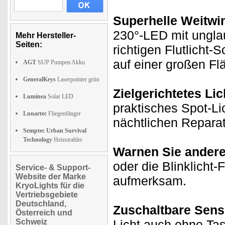
Superhelle Weitwi
230°-LED mit ungla
Mehr Hersteller-
Seiten:
richtigen Flutlicht
auf einer großen Fl
AGT
SUP Pumpen Akku
GeneralKeys
Laserpointer grün
Zielgerichtetes Lic
Luminea
Solar LED
praktisches Spot-Li
Lunartec
Fliegenfänger
nächtlichen Repara
Semptec Urban Survival
Technology
Heizstrahler
Warnen Sie andere
oder die Blinklicht
Service- & Support-
Website der Marke
aufmerksam.
KryoLights für die
Vertriebsgebiete
Deutschland,
Zuschaltbare Sens
Österreich und
Schweiz
Licht auch ohne Tas