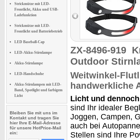
Strickmütze mit LED-
Frontlicht, Akku und USB-
Ladefunktion
Strickmütze mit LED-
Frontlicht und Batteriebetrieb
LED Baseball-Cap
ZX-8496-919
K
LED-Akku-Stirnlampe
Outdoor Stirnl
Akku-Stirnlampe
Weitwinkel-Flutl
LED-Handschuhe
handwerkliche A
Akku-Stirnlampen mit LED-
Band, Spotlight und farbigem
Licht
Licht und dennoch 
sind Ihr idealer Beg
Bleiben Sie mit uns im
Joggen, Campen, G
Kontakt und tragen Sie
hier Ihre E-Mail-Adresse
auch bei Autopanne
für unsere HotPrice-Mail
ein:
Stellen sind Ihre P