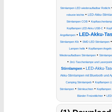
Stirnlampen LED wiederaufladbar Rotlicht
•
LED-Akku-Stirnl
robuste leichte
•
Stirnlampen COB
Kopftaschenlam
•
Kopflampen LED Akku USB-C
Kopf
LED-Akku-Ta
•
Angellampen
•
Stirnlampen Kfz
SMD LED Stirnlampen
•
Lampen helle
Kopflampen Angeln
•
Wiederaufladbare Stirnlampen
Stirnlamp
•
2in1-Taschenlampe und Laserpoint
•
LED-Akku-Tas
Stirnlampen
Akku-Stirnlampen mit Bluetooth und 
•
Camping Stirnlampeb
Kopflampen L
•
•
Stirnlampen
Stirnleuchten
Kopflampen 
•
Bänder Freizeitlichter
LED