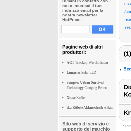
Rimani in contatto con
USB
noi e inserisci il tuo
indirizzo email per la
Akk
nostra newsletter
HotPrice.:
USB
LED
Pagine web di altri
produttori:
(1
AGT
Teleskop-Waschbürsten
Bed
Lunartec
Solar LED
Semptec Urban Survival
Di
Technology
Camping Betten
Ko
Xcase
Koffer
tka Köbele Akkutechnik
Akkus
Kr
Sito web di servizio e
* I p
supporto del marchio