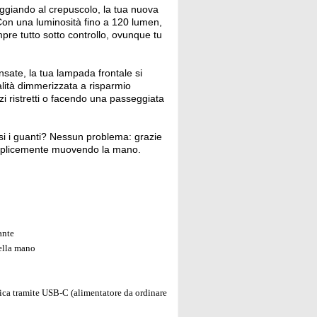
ggiando al crepuscolo, la tua nuova
 Con una luminosità fino a 120 lumen,
pre tutto sotto controllo, ovunque tu
ate, la tua lampada frontale si
alità dimmerizzata a risparmio
zi ristretti o facendo una passeggiata
si i guanti? Nessun problema: grazie
emplicemente muovendo la mano.
ante
ella mano
rica tramite USB-C (alimentatore da ordinare