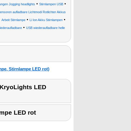
•
•
ungen Jogging headlights
Stirnlampen USB
ensoren aufladbare Lichtmodi Rotlichter Akkus
•
•
•
Arbeit Stirnlampe
Li Ion Akku Stirnlampen
•
iederaufladbare
USB wiederaufladbare helle
pe, Stirnlampe LED rot)
 KryoLights LED
ampe LED rot