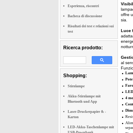
Visibi
Esperienza, riscontri
lampad
offre 
Bacheca di discussione
sia.
Risultati dei test e relazioni sui
Luce f
test
adatta
energe
nottur
Ricerca prodotto:
Gestio
al sen
Funzio
Lamp
Shopping:
Pot
Faro
Stirnlampe
LED 
Akku-Stirnlampe mit
4 mo
Bluetooth und App
Cont
Dim
Laser-Druckerpapier & -
Resi
Karton
Alim
LED-Akku-Taschenlampe mit
sepa
USB-Powerbank