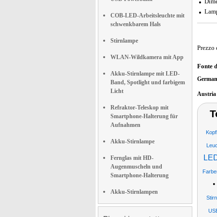
Dime
Lamp
COB-LED-Arbeitsleuchte mit
schwenkbarem Hals
Stirnlampe
Prezzo 
WLAN-Wildkamera mit App
Fonte 
Akku-Stirnlampe mit LED-
German
Band, Spotlight und farbigem
Licht
Austri
Refraktor-Teleskop mit
T
Smartphone-Halterung für
Aufnahmen
Kopf
Akku-Stirnlampe
Leu
LED
Fernglas mit HD-
Augenmuscheln und
Farbe
Smartphone-Halterung
Akku-Stirnlampen
Stir
US