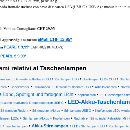
nsioni: 60 x 40 x 30 mm, peso: 52 g
ada frontale inclusa con cavo di ricarica USB (USB-C a USB-A) e manuale in itali
di Vendita Consigliato:
CHF 29.95
eMall CHF 13.95*
di approvvigionamento
PEARL € 9,99*
ia
EAN:
4022107463379
;
PEARL € 9,99*
a
emi relativi al Taschenlampen
•
•
•
lampen LEDs wiederaufladbare USB
Kopflampen USB
Stirnlampen LEDs COB
Stirnla
•
•
•
•
chten
Scheinwerfer
Stirnlampen LEDs wiederaufladbare USB
Arbeitsleuchten
Notfal
-Band, Spotlight und farbigem Licht
•
•
Kopfleuchten
LED Kopflampen Stir
LED-Akku-Taschenlam
•
n Laufen headlamps Gestensensoren USB-C
•
•
•
•
Stirnlampen Rotlicht
Stirnleuchten Akkus
Stirnlampen USB C
Kopflampen LEDs wieder
•
•
•
nlampen LEDs
Stirnlampen Akkus
Kopflampen
Rad fahren Stirnbänder Fahrräder Mini 
•
•
•
•
Akku-Stirnlampen
B
Taschenlampen
LEDs Stirnlampen USB
Kopflampen Rot