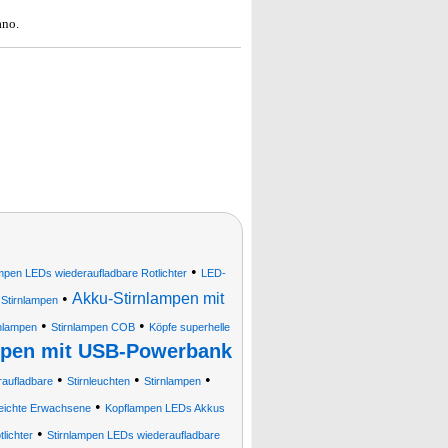
ano.
•
mpen LEDs wiederaufladbare Rotlichter
LED-
•
Akku-Stirnlampen mit
l Stirnlampen
•
•
nlampen
Stirnlampen COB
Köpfe superhelle
pen mit USB-Powerbank
•
•
•
aufladbare
Stirnleuchten
Stirnlampen
•
leichte Erwachsene
Kopflampen LEDs Akkus
•
lichter
Stirnlampen LEDs wiederaufladbare