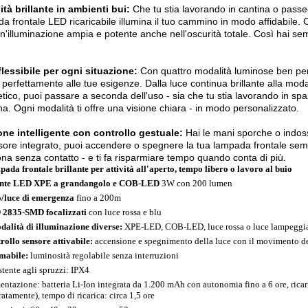
lità brillante in ambienti bui:
Che tu stia lavorando in cantina o passe
a frontale LED ricaricabile illumina il tuo cammino in modo affidabile.
un'illuminazione ampia e potente anche nell'oscurità totale. Così hai sem
lessibile per ogni situazione:
Con quattro modalità luminose ben pens
 perfettamente alle tue esigenze. Dalla luce continua brillante alla mod
tico, puoi passare a seconda dell'uso - sia che tu stia lavorando in spa
na. Ogni modalità ti offre una visione chiara - in modo personalizzato.
ne intelligente con controllo gestuale:
Hai le mani sporche o indos
sore integrato, puoi accendere o spegnere la tua lampada frontale s
na senza contatto - e ti fa risparmiare tempo quando conta di più.
ada frontale brillante per attività all'aperto, tempo libero o lavoro al buio
ente LED XPE a grandangolo e COB-LED
3W con 200 lumen
/luce di emergenza
fino a 200m
2835-SMD focalizzati
con luce rossa e blu
dalità di illuminazione diverse:
XPE-LED, COB-LED, luce rossa o luce lampeggi
rollo sensore attivabile:
accensione e spegnimento della luce con il movimento d
mabile:
luminosità regolabile senza interruzioni
stente agli spruzzi: IPX4
entazione: batteria Li-Ion integrata da 1.200 mAh con autonomia fino a 6 ore, rica
ratamente), tempo di ricarica: circa 1,5 ore