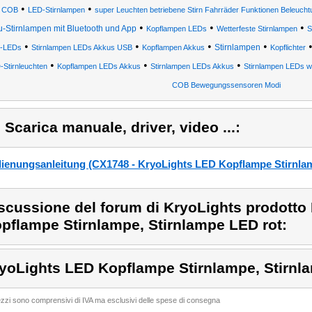
•
•
 COB
LED-Stirnlampen
super Leuchten betriebene Stirn Fahrräder Funktionen Beleucht
•
•
•
u-Stirnlampen mit Bluetooth und App
Kopflampen LEDs
Wetterfeste Stirnlampen
S
•
•
•
•
Stirnlampen
-LEDs
Stirnlampen LEDs Akkus USB
Kopflampen Akkus
Kopflichter
•
•
•
-Stirnleuchten
Kopflampen LEDs Akkus
Stirnlampen LEDs Akkus
Stirnlampen LEDs w
COB Bewegungssensoren Modi
) Scarica manuale, driver, video ...:
ienungsanleitung (CX1748 - KryoLights LED Kopflampe Stirnlam
scussione del forum di KryoLights prodotto
pflampe Stirnlampe, Stirnlampe LED rot:
yoLights LED Kopflampe Stirnlampe, Stirnl
rezzi sono comprensivi di IVA ma esclusivi delle spese di consegna