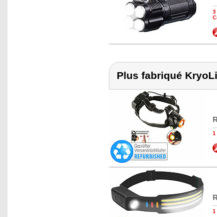
3
C
Plus fabriqué KryoL
R
1
R
1