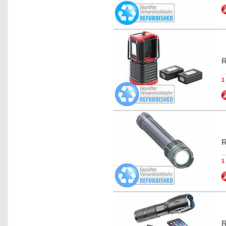
R
1
R
1
R