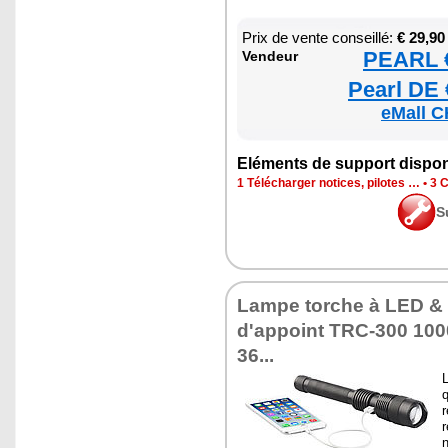
Prix de vente conseillé:
€ 29,90
PEARL €
Ven­deur
Pearl DE 
eMall C
Elé­ments de sup­port dis­po­
1 Télé­char­ger notices, pilotes …
•
3 C
S
Lampe torche à LED & ba
d'ap­point TRC-300 1000
36...
q
r
n