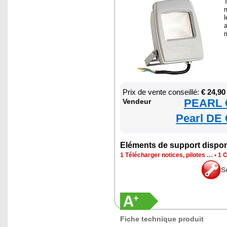
T
l
m
Prix de vente conseillé:
€ 24,90
PEARL €
Ven­deur
Pearl DE 
Elé­ments de sup­port dis­po­
1 Télé­char­ger notices, pilotes …
•
1 C
S
Fiche tech­nique pro­duit