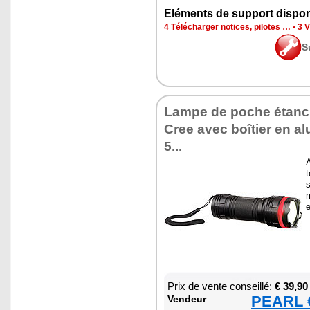
Elé­ments de sup­port dis­po­
4 Télé­char­ger notices, pilotes …
•
3 V
S
Lampe de poche étanc
Cree avec boî­tier en a
5...
t
s
m
Prix de vente conseillé:
€ 39,90
PEARL €
Ven­deur