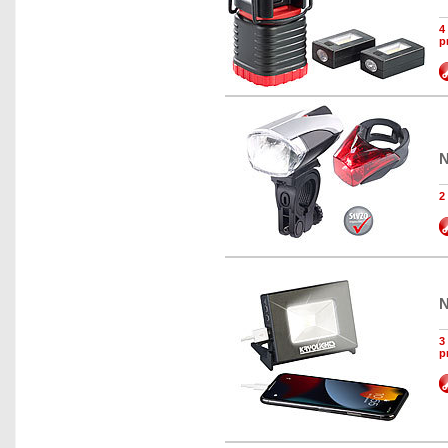
4
p
N
2
N
3
p