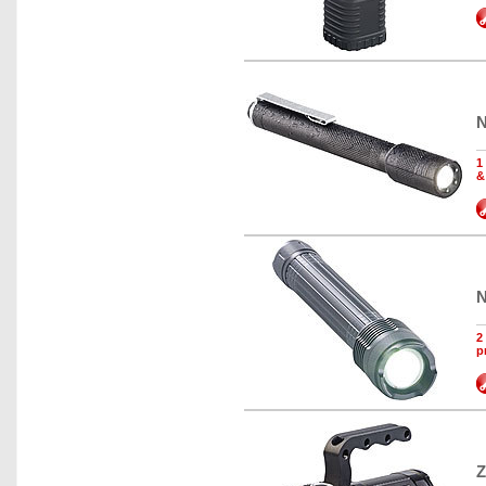
N
1
&
N
2
p
Z