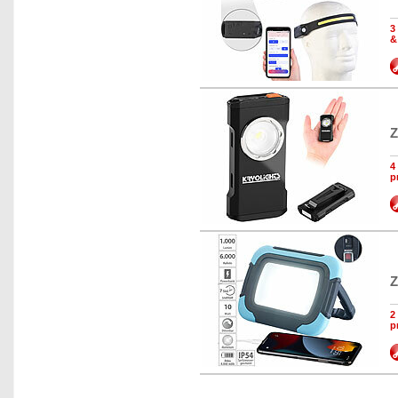
3
&
Z
4
p
Z
2
p