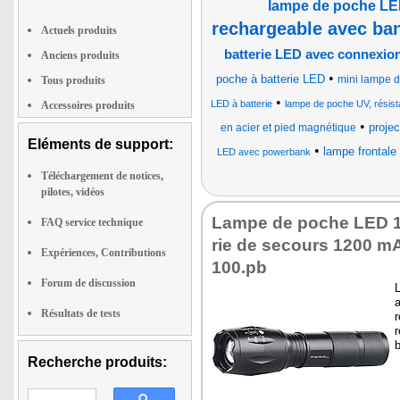
lampe de poche LE
rechargeable avec ban
Actuels produits
batterie LED avec connexi
Anciens produits
•
poche à batterie LED
mini lampe de
Tous produits
•
LED à batterie
lampe de poche UV, résis
Accessoires produits
•
proje
en acier et pied magnétique
Eléments de support:
•
lampe frontale
LED avec powerbank
Téléchargement de notices,
pilotes, vidéos
Lampe de poche LED 10
FAQ service technique
rie de secours 1200 m
Expériences, Contributions
100.pb
Forum de discussion
a
Résultats de tests
r
b
Recherche produits: