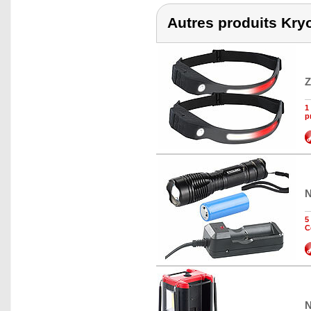
Autres produits Kry
Z
1
p
N
5
C
N