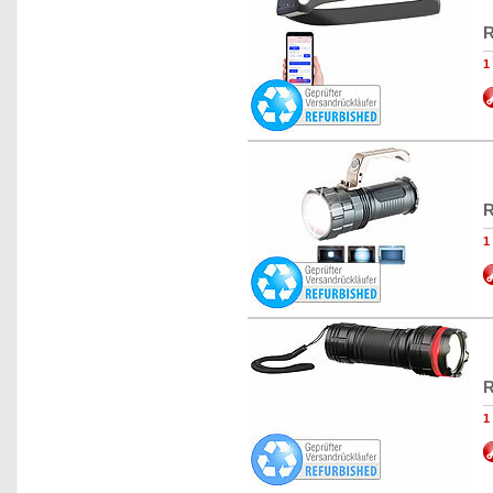
R
1
R
1
R
1