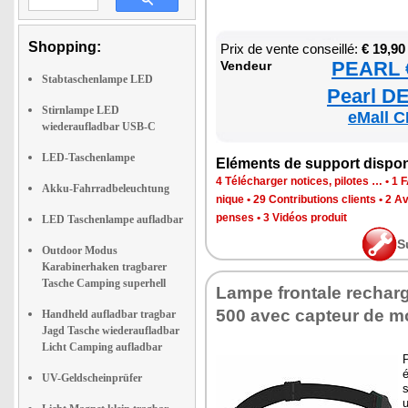
Shopping:
Prix de vente conseillé:
€ 19,90
PEARL €
Ven­deur
Stabtaschenlampe LED
Pearl DE
Stirnlampe LED
eMall C
wiederaufladbar USB-C
LED-Taschenlampe
Elé­ments de sup­port dis­po­
4 Télé­char­ger notices, pilotes …
•
1 F
Akku-Fahrradbeleuchtung
nique
•
29 Contri­bu­tions clients
•
2 Av
penses
•
3 Vidéos pro­duit
LED Taschenlampe aufladbar
S
Outdoor Modus
Karabinerhaken tragbarer
Tasche Camping superhell
Lampe fron­tale rechar­
500 avec cap­teur de m
Handheld aufladbar tragbar
Jagd Tasche wiederaufladbar
Licht Camping aufladbar
P
é
UV-Geldscheinprüfer
s
u