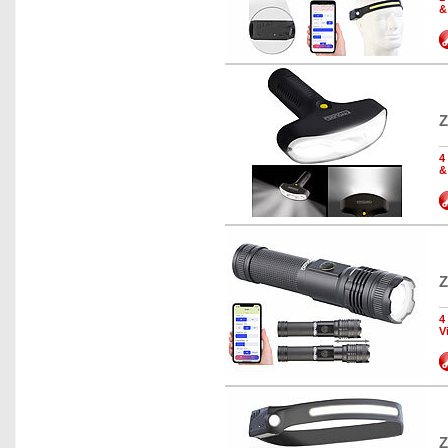
&
Z
4
&
Z
4
V
Z