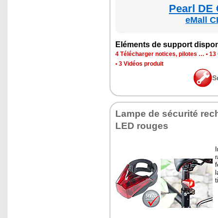
Pearl DE 
eMall C
Elé­ments de sup­port dis­po­
4 Télé­char­ger notices, pilotes …
•
13 
•
3 Vidéos pro­duit
S
Lampe de sécu­rité rec
LED rouges
I
r
f
l
t