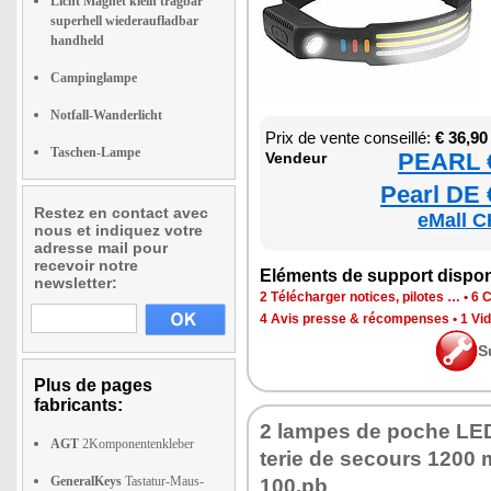
Licht Magnet klein tragbar
superhell wiederaufladbar
handheld
Campinglampe
Notfall-Wanderlicht
Prix de vente conseillé:
€ 36,90
Taschen-Lampe
PEARL €
Ven­deur
Pearl DE 
Restez en contact avec
eMall C
nous et indiquez votre
adresse mail pour
recevoir notre
Elé­ments de sup­port dis­po­
newsletter:
2 Télé­char­ger notices, pilotes …
•
6 C
4 Avis presse & récom­penses
•
1 Vid
S
Plus de pages
fabricants:
2 lampes de poche LED
AGT
2Komponentenkleber
te­rie de secours 1200
GeneralKeys
Tastatur-Maus-
100.pb