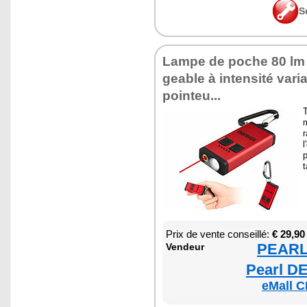
S
Lampe de poche 80 lm 
geable à inten­sité vari
poin­teu...
T
m
r
l
p
t
Prix de vente conseillé:
€ 29,90
PEARL 
Ven­deur
Pearl DE
eMall C