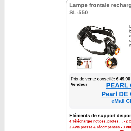
Lampe fron­tale rechar­
SL-550
L
b
a
e
Prix de vente conseillé:
€ 49,90
PEARL €
Ven­deur
Pearl DE 
eMall C
Elé­ments de sup­port dis­po­
4 Télé­char­ger notices, pilotes …
•
2 C
2 Avis presse & récom­penses
•
3 Vid