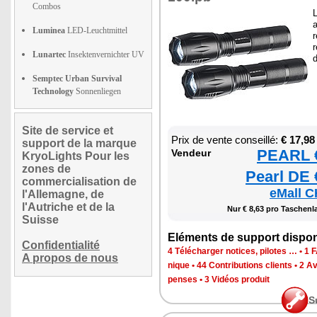
Combos
a
Luminea
LED-Leuchtmittel
r
Lunartec
Insektenvernichter UV
d
Semptec Urban Survival
Technology
Sonnenliegen
Site de service et
Prix de vente conseillé:
€ 17,98
support de la marque
PEARL €
Ven­deur
KryoLights Pour les
zones de
Pearl DE 
commercialisation de
eMall C
l'Allemagne, de
l'Autriche et de la
Nur € 8,63 pro Taschen­
Suisse
Elé­ments de sup­port dis­po­
Confidentialité
4 Télé­char­ger notices, pilotes …
•
1 F
A propos de nous
nique
•
44 Contri­bu­tions clients
•
2 Av
penses
•
3 Vidéos pro­duit
S