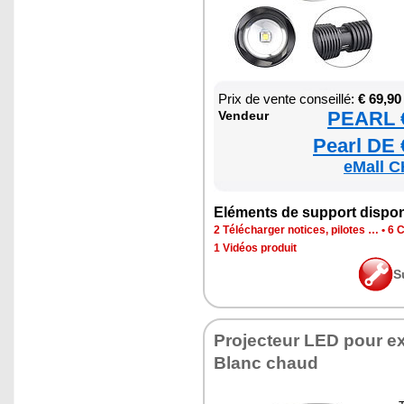
Prix de vente conseillé:
€ 69,90
PEARL €
Ven­deur
Pearl DE 
eMall C
Elé­ments de sup­port dis­po­
2 Télé­char­ger notices, pilotes …
•
6 C
1 Vidéos pro­duit
S
Pro­jec­teur LED pour ex
Blanc chaud