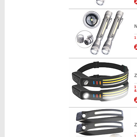
N
1
Z
1
&
Z
1