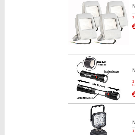
N
1
N
1
C
N
1