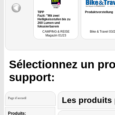
TIPP
Produktvorstellung
Fazit: "Mit zwei
Helligkeisstufen bis zu
260 Lumen und
fokusierbarem
Lichtkegel haben
CAMPING & REISE
Bike & Travel 03/
Camper in jederSituation
Magazin 01/23
gutes Licht. Praktisch:
Das Gerät ist auch als
Powerbank nutzbar: Mit
dem integrierten Akku
lässt sich unterwegs das
Smartphone lagen."
Sélectionnez un pro
support:
Les produits
Page d'accueil
Produits: