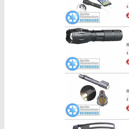
1
R
1
R
1