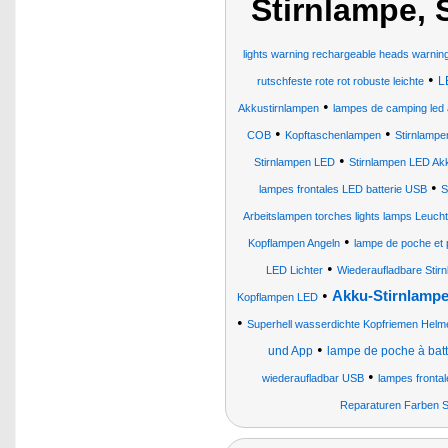
Stirnlampe, 
lights warning rechargeable heads warning 
•
L
rutschfeste rote rot robuste leichte
•
Akkustirnlampen
lampes de camping led
•
•
COB
Kopftaschenlampen
Stirnlamp
•
Stirnlampen LED
Stirnlampen LED Ak
•
lampes frontales LED batterie USB
S
Arbeitslampen torches lights lamps Leuch
•
Kopflampen Angeln
lampe de poche et p
•
LED Lichter
Wiederaufladbare Stir
•
Akku-Stirnlamp
Kopflampen LED
•
Superhell wasserdichte Kopfriemen Helme 
•
und App
lampe de poche à bat
•
wiederaufladbar USB
lampes frontal
Reparaturen Farben Str