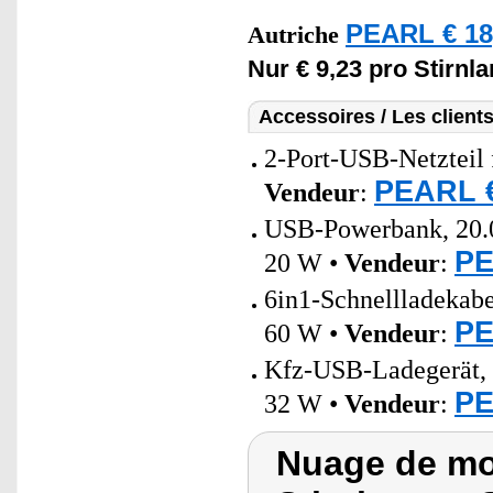
PEARL € 18
Autriche
Nur € 9,23 pro Stirnl
Accessoires / Les client
2-Port-USB-Netzteil 
PEARL €
Vendeur
:
USB-Powerbank, 20.0
PE
20 W •
Vendeur
:
6in1-Schnellladeka
PE
60 W •
Vendeur
:
Kfz-USB-Ladegerät,
PE
32 W •
Vendeur
:
Nuage de mo