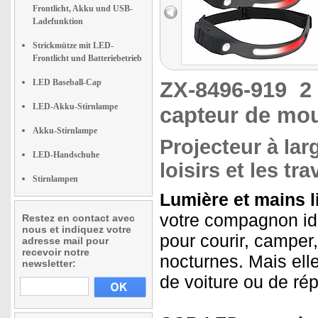
Frontlicht, Akku und USB-
Ladefunktion
Strickmütze mit LED-
Frontlicht und Batteriebetrieb
LED Baseball-Cap
ZX-8496-919
2
LED-Akku-Stirnlampe
capteur de mo
Akku-Stirnlampe
Projecteur à lar
LED-Handschuhe
loisirs et les t
Stirnlampen
Lumière et mains l
votre compagnon idé
Restez en contact avec
nous et indiquez votre
pour courir, camper
adresse mail pour
recevoir notre
nocturnes. Mais ell
newsletter:
de voiture ou de rép