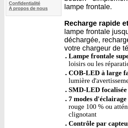
Confidentialité
lampe frontale.
A propos de nous
Recharge rapide et 
lampe frontale jusqu
déchargée, recharg
votre chargeur de t
Lampe frontale sup
loisirs ou les répara
COB-LED à large fa
lumière d'avertissem
SMD-LED focalisée
7 modes d'éclairage 
rouge 100 % ou atté
clignotant
Contrôle par capteur