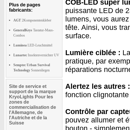
COB-LED super lum
Plus de pages
puissante LED de 23
fabricants:
lumens, vous aurez 
AGT
2Komponentenkleber
tête. Ainsi, vous tr
GeneralKeys
Tastatur-Maus-
surface.
Combos
Luminea
LED-Leuchtmittel
Lumière ciblée :
La
Lunartec
Insektenvernichter UV
pratique, par exemp
Semptec Urban Survival
réparations nocturne
Technology
Sonnenliegen
Alertez les autres :
Site de service et
support de la marque
fonction clignotante 
KryoLights Pour les
zones de
commercialisation de
Contrôle par capteu
l'Allemagne, de
l'Autriche et de la
pouvez allumer et é
Suisse
bouton - simplemen