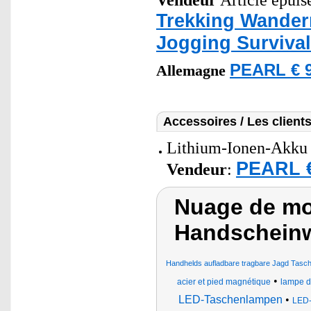
Vendeur
Article epuisé
Trekking Wander
Jogging Surviva
PEARL € 9
Allemagne
Accessoires / Les client
Lithium-Ionen-Akku 
PEARL €
Vendeur
:
Nuage de mo
Handscheinw
Handhelds aufladbare tragbare Jagd Tasch
•
acier et pied magnétique
lampe d
LED-Taschenlampen
•
LED-