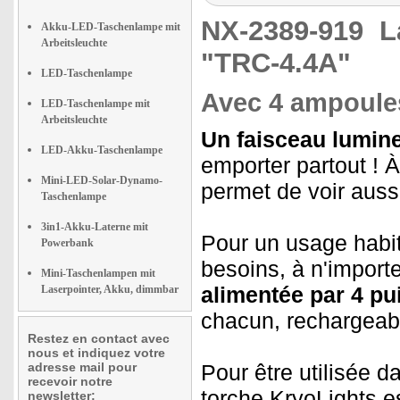
NX-2389-919
L
Akku-LED-Taschenlampe mit
Arbeitsleuchte
"TRC-4.4A"
LED-Taschenlampe
Avec 4 ampoules
LED-Taschenlampe mit
Arbeitsleuchte
Un faisceau lumine
LED-Akku-Taschenlampe
emporter partout ! 
Mini-LED-Solar-Dynamo-
permet de voir aussi 
Taschenlampe
3in1-Akku-Laterne mit
Pour un usage habit
Powerbank
besoins, à n'import
Mini-Taschenlampen mit
alimentée par 4 p
Laserpointer, Akku, dimmbar
chacun, rechargeabl
Restez en contact avec
nous et indiquez votre
adresse mail pour
Pour être utilisée d
recevoir notre
torche KryoLights e
newsletter: