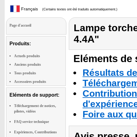
Français
(Certains textes ont été traduits automatiquement.)
Lampe torche
Page d'accueil
4.4A"
Produits:
Eléments de s
Actuels produits
Anciens produits
Résultats de
Tous produits
Téléchargeme
Accessoires produits
Contribution
Eléments de support:
d'expérienc
Téléchargement de notices,
pilotes, vidéos
Foire aux q
FAQ service technique
Expériences, Contributions
Avis presse, 