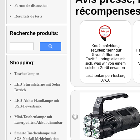
Forum de discussion
récompenses
Résultats de tests
Recherche produits:
Kaufempfehlung
Testurteil: "sehr gut"
Fa
5 von 5 Sternen
Fazit: "... bringt alles mit
Shopping:
sich, was wir von einem
V
solchen Gerät erwarten.
L
Highlight ist aber sicherlich
Taschenlampen
taschenlampen-test.org
seine Helligkeit ..."
Ha
07/16
LED-Sturmlaterne mit Solar-
Ü
Betrieb
LED-Akku-Handlampe mit
P
USB-Powerbank
Mini-Taschenlampe mit
Laserpointer, Akku, dimmbar
Smarte Taschenlampe mit
SOS-Notfall-Meldefunktion