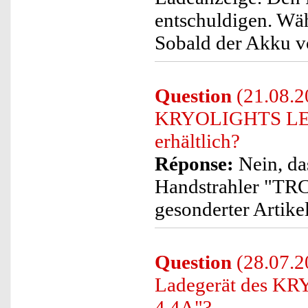
entschuldigen. Wäh
Sobald der Akku vol
Question
(21.08.20
KRYOLIGHTS LED-
erhältlich?
Réponse:
Nein, d
Handstrahler "TRC
gesonderter Artikel
Question
(28.07.2
Ladegerät des K
4.4A"?