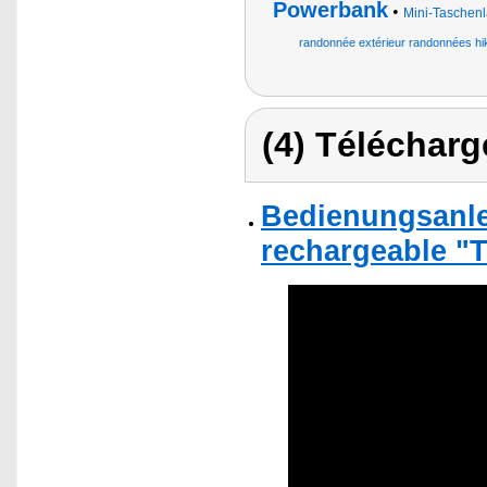
Powerbank
•
Mini-Taschenl
randonnée extérieur randonnées hi
(4) Télécharg
Bedienungsanle
rechargeable "