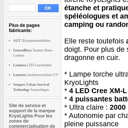
étanche et pratiqu
spéléologues et a
camping ou rando
Plus de pages
fabricants:
Elle reste toutefois
AGT
2Komponentenkleber
doigt. Pour plus de 
GeneralKeys
Tastatur-Maus-
Combos
dragonne en cuir.
Luminea
LED-Leuchtmittel
* Lampe torche ultr
Lunartec
Insektenvernichter UV
KryoLights
Semptec Urban Survival
*
4 LED Cree XM-L 
Technology
Sonnenliegen
*
4 puissantes batt
Site de service et
* Ultra claire :
2000
support de la marque
* Autonomie par ch
KryoLights Pour les
zones de
pleine puissance
commercialisation de