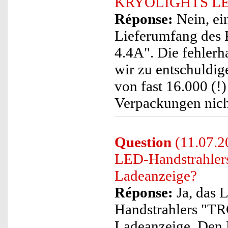
KRYOLIGHTS LED-
Réponse:
Nein, ei
Lieferumfang de
4.4A". Die fehlerh
wir zu entschuldig
von fast 16.000 (!)
Verpackungen nich
Question
(11.07.2
LED-Handstrahlers
Ladeanzeige?
Réponse:
Ja, das
Handstrahlers "TR
Ladeanzeige. Den F