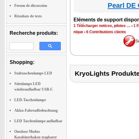
Pearl DE 
Forum de discussion
Résultats de tests
Elé­ments de sup­port dis­po­
1 Télé­char­ger notices, pilotes …
•
1 F
nique
•
6 Contri­bu­tions clients
Recherche produits:
S
Shopping:
KryoLights Produ
Stabtaschenlampe LED
Stirnlampe LED
wiederaufladbar USB-C
LED-Taschenlampe
Akku-Fahrradbeleuchtung
LED Taschenlampe aufladbar
Outdoor Modus
Karabinerhaken tragbarer