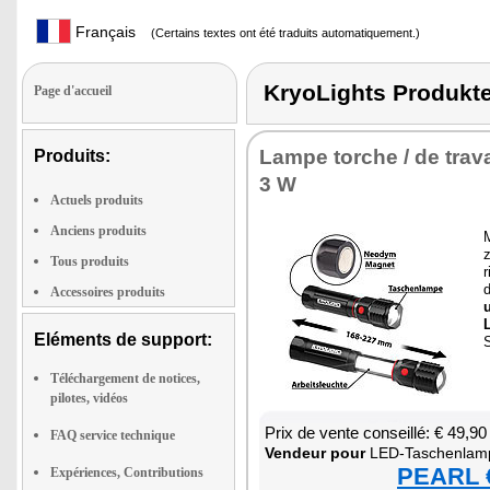
Français
(Certains textes ont été traduits automatiquement.)
KryoLights Produ
Page d'accueil
Lampe torche / de tra­v
Produits:
3 W
Actuels produits
Anciens produits
z
Tous produits
r
Accessoires produits
u
L
Eléments de support:
S
Téléchargement de notices,
pilotes, vidéos
Prix de vente conseillé: € 49,90
FAQ service technique
Ven­deur pour
LED-Taschen­lampe m
PEARL €
Expériences, Contributions