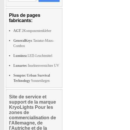
Plus de pages
fabricants:
AGT
2Komponentenkleber
GeneralKeys
Tastatur-Maus-
Combos
Luminea
LED-Leuchtmittel
Lunartec
Insektenvernichter UV
Semptec Urban Survival
Technology
Sonnenliegen
Site de service et
support de la marque
KryoLights Pour les
zones de
commercialisation de
l'Allemagne, de
l'Autriche et de la