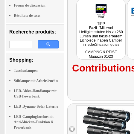
Forum de discussion
Résultats de tests
TIPP
Fazit: "Mit zwei
Recherche produits:
Helligkeisstufen bis zu 260
Lumen und fokusierbarem
Lichtkegel haben Camper
in jederSituation gutes
Licht. Praktisch: Das Gerät
CAMPING & REISE
ist auch als Powerbank
Magazin 01/23
nutzbar: Mit dem
Shopping:
integrierten Akku lässt sich
Contributions
unterwegs das Smartphone
lagen."
Taschenlampen
Stiftlampe mit Arbeitsleuchte
LED-Akku-Handlampe mit
USB-Powerbank
LED-Dynamo-Solar-Laterne
LED-Campingleuchte mit
Anti-Mücken-Funktion &
Powerbank