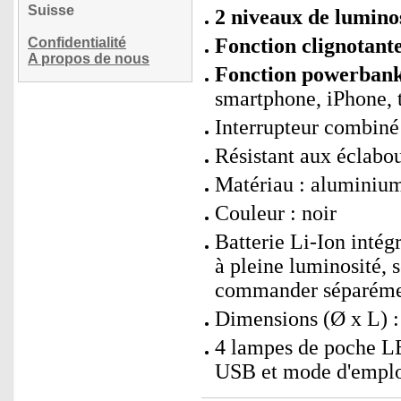
Suisse
2 niveaux de luminos
Fonction clignotante
Confidentialité
A propos de nous
Fonction powerbank
smartphone, iPhone, t
Interrupteur combiné
Résistant aux éclabou
Matériau : aluminium
Couleur : noir
Batterie Li-Ion inté
à pleine luminosité, 
commander séparéme
Dimensions (Ø x L) :
4 lampes de poche L
USB et mode d'emploi