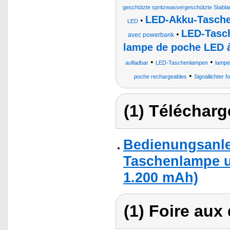
geschützte spritzwassergeschützte Stabla
LED-Akku-Tasch
•
LED
LED-Tasc
•
avec powerbank
lampe de poche LED à
•
•
aufladbar
LED-Taschenlampen
lampe
•
poche rechargeables
Signallichter 
(1) Télécharg
Bedienungsanle
Taschenlampe u
1.200 mAh)
(1) Foire aux