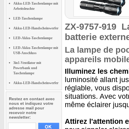
Akku-LED-Taschenlampe mit
Arbeitsleuchte
LED-Taschenlampe
ZX-9757-919
L
Akku-LED-Handscheinwerfer
batterie extern
LED-Akku-Taschenlampe
La lampe de po
LED-Akku-Taschenlampe mit
USB-Anschluss
appareils mobil
3in1-Ventilator mit
Powerbank und
Illuminez les chem
Taschenlampe
luminosité allant j
Akku-LED-Handscheinwerfer
réglable, vous disp
situations. Avec vo
Restez en contact avec
même éclairer jusqu
nous et indiquez votre
adresse mail pour
recevoir notre
newsletter:
Attirez l'attention