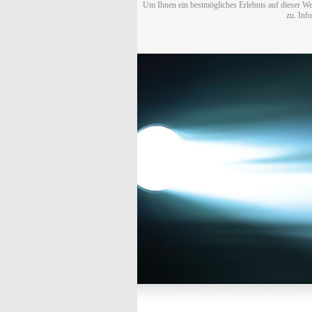
Um Ihnen ein bestmögliches Erlebnis auf dieser We
zu. Inf