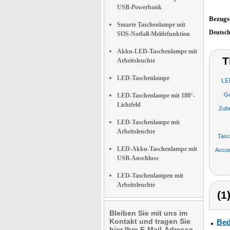
USB-Powerbank
Bezugs
Smarte Taschenlampe mit
Deutsc
SOS-Notfall-Meldefunktion
Akku-LED-Taschenlampe mit
T
Arbeitsleuchte
LED-Taschenlampe
LE
Ge
LED-Taschenlampe mit 180°-
Lichtfeld
Zube
LED-Taschenlampe mit
Arbeitsleuchte
Tasc
LED-Akku-Taschenlampe mit
Accus
USB-Anschluss
LED-Taschenlampen mit
Arbeitsleuchte
(1
Bleiben Sie mit uns im
Kontakt und tragen Sie
Bed
hier Ihre E-Mail-Adresse