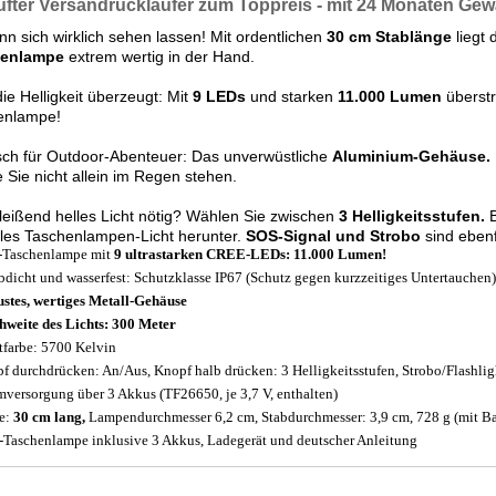
fter Versandrückläufer zum Toppreis - mit 24 Monaten Gew
nn sich wirklich sehen lassen! Mit ordentlichen
30 cm Stablänge
liegt 
henlampe
extrem wertig in der Hand.
ie Helligkeit überzeugt: Mit
9 LEDs
und starken
11.000 Lumen
überstr
enlampe!
sch für Outdoor-Abenteuer: Das unverwüstliche
Aluminium-Gehäuse.
Sie nicht allein im Regen stehen.
leißend helles Licht nötig? Wählen Sie zwischen
3 Helligkeitsstufen.
B
les Taschenlampen-Licht herunter.
SOS-Signal und Strobo
sind ebenf
-Taschenlampe mit
9 ultrastarken CREE-LEDs: 11.000 Lumen!
bdicht und wasserfest: Schutzklasse IP67 (Schutz gegen kurzzeitiges Untertauchen)
stes, wertiges Metall-Gehäuse
hweite des Lichts: 300 Meter
tfarbe: 5700 Kelvin
f durchdrücken: An/Aus, Knopf halb drücken: 3 Helligkeitsstufen, Strobo/Flashlig
mversorgung über 3 Akkus (TF26650, je 3,7 V, enthalten)
e:
30 cm lang,
Lampendurchmesser 6,2 cm, Stabdurchmesser: 3,9 cm, 728 g (mit Ba
Taschenlampe inklusive 3 Akkus, Ladegerät und deutscher Anleitung