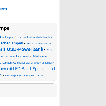
mpen
ampe
•
Handlampen
Reichweiten Handschuhfächer
aschenlampen
•
Angeln Lichter Notfall
mit USB-Powerbank
•
Mini-
•
en mit hoher Leuchtkraft
Scheinwerfer
d-Lampen Handscheinwerfer wiederaufladbare
pen mit LED-Band, Spotlight und
•
uß
Rechargeable Battery Torch Lights