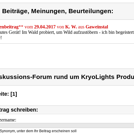
) Beiträge, Meinungen, Beurteilungen:
nbeitrag
** vom
29.04.2017
von
K. W.
aus
Gaweinstal
utes Gerät! Im Wald probiert, um Wild aufzustöbern - ich bin begeister
!
skussions-Forum rund um KryoLights Produ
ite: [1]
trag schreiben:
zername:
Synonym, unter dem Ihr Beitrag erscheinen soll