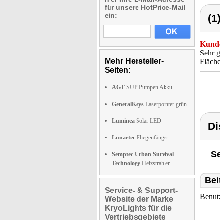
für unsere HotPrice-Mail
ein:
(1
Kunde
Sehr g
Mehr Hersteller-
Fläche
Seiten:
AGT
SUP Pumpen Akku
GeneralKeys
Laserpointer grün
Luminea
Solar LED
Di
Lunartec
Fliegenfänger
Se
Semptec Urban Survival
Technology
Heizstrahler
Bei
Service- & Support-
Benut
Website der Marke
KryoLights für die
Vertriebsgebiete