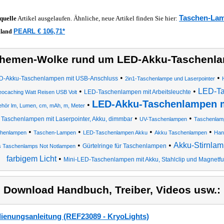
Taschen-La
quelle
Artikel ausgelaufen. Ähnliche, neue Artikel finden Sie hier:
PEARL € 106,71*
hland
hemen-Wolke rund um LED-Akku-Taschenl
•
•
D-Akku-Taschenlampen mit USB-Anschluss
2in1-Taschenlampe und Laserpointer
•
•
LED-T
LED-Taschenlampen mit Arbeitsleuchte
ocaching Watt Reisen USB Volt
LED-Akku-Taschenlampen 
•
hör lm, Lumen, cm, mAh, m, Meter
•
•
Taschenlampen mit Laserpointer, Akku, dimmbar
UV-Taschenlampen
Taschenlamp
•
•
•
•
henlampen
Taschen-Lampen
LED-Taschenlampen Akku
Akku Taschenlampen
Han
•
•
Akku-Stirnlam
Gürtelringe für Taschenlampen
 Taschenlamps Not Notlampen
farbigem Licht
•
Mini-LED-Taschenlampen mit Akku, Stahlclip und Magnetf
) Download Handbuch, Treiber, Videos usw.:
ienungsanleitung (REF23089 - KryoLights)