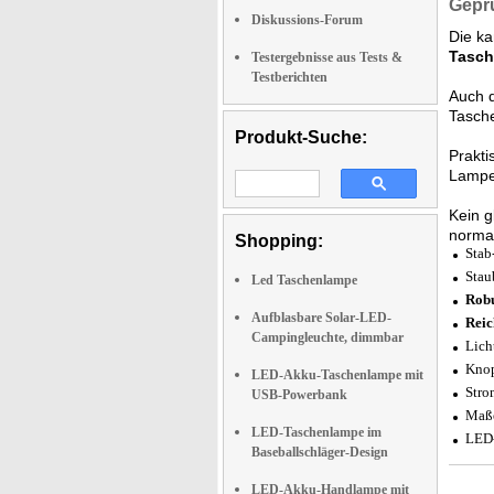
Geprü
Diskussions-Forum
Die ka
Tasc
Testergebnisse aus Tests &
Testberichten
Auch d
Tasch
Produkt-Suche:
Prakti
Lampe 
Kein g
norma
Shopping:
Stab
Stau
Led Taschenlampe
Robu
Aufblasbare Solar-LED-
Reic
Campingleuchte, dimmbar
Lich
Knop
LED-Akku-Taschenlampe mit
Stro
USB-Powerbank
Maß
LED-Taschenlampe im
LED-
Baseballschläger-Design
LED-Akku-Handlampe mit