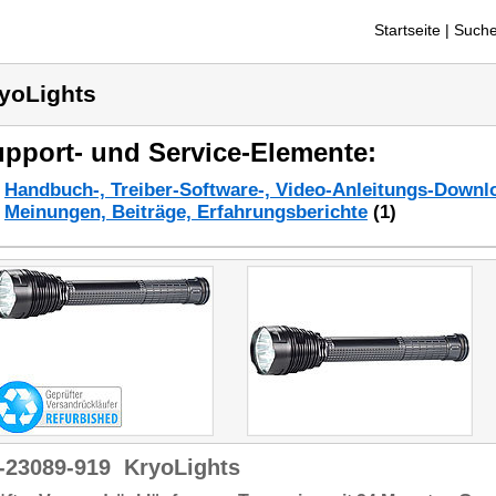
Startseite
| Suche
yoLights
pport- und Service-Elemente:
Handbuch-, Treiber-Software-, Video-Anleitungs-Downl
Meinungen, Beiträge, Erfahrungsberichte
(1)
-23089-919
KryoLights