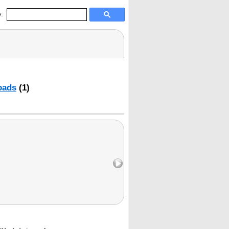
:
oads
(1)