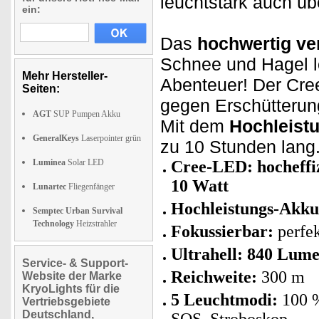
leuchtstark auch üb
ein:
Das
hochwertig ve
Schnee und Hagel lo
Mehr Hersteller-
Abenteuer! Der Cre
Seiten:
gegen Erschütteru
AGT
SUP Pumpen Akku
Mit dem
Hochleist
GeneralKeys
Laserpointer grün
zu 10 Stunden lang
Luminea
Solar LED
Cree-LED: hocheffiz
10 Watt
Lunartec
Fliegenfänger
Hochleistungs-Akk
Semptec Urban Survival
Technology
Heizstrahler
Fokussierbar:
perfek
Ultrahell: 840 Lum
Service- & Support-
Reichweite:
300 m
Website der Marke
KryoLights für die
5 Leuchtmodi:
100 %
Vertriebsgebiete
Deutschland,