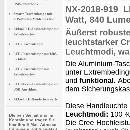
USB-Powerbank
NX-2018-919
L
Smarte Taschenlampe mit
Watt, 840 Lum
SOS-Notfall-Meldefunktion
Akku-LED-Taschenlampe mit
Äußerst robust
Arbeitsleuchte
leuchtstarker C
LED-Taschenlampe
Leuchtmodi,
wa
LED-Taschenlampe mit 180°-
Lichtfeld
Die Aluminium-Tasc
LED-Taschenlampe mit
unter Extrembeding
Arbeitsleuchte
und
funktional.
Abe
LED-Akku-Taschenlampe mit
dem Sicherungskast
USB-Anschluss
Akku-LED-Handscheinwerfer
Diese Handleuchte 
Leuchtmodi:
100 %
Bleiben Sie mit uns im
Kontakt und tragen Sie
Die Cree-Hochleist
hier Ihre E-Mail-Adresse
für unsere HotPrice-Mail