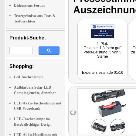
Diskussions-Forum
Auszeichnun
Testergebnisse aus Tests &
Testberichten
Produkt-Suche:
2. Platz
Testnote: 1,3 "sehr gut"
Fa
Preis-Leistung: 5 von 5
zu
Sterne
Shopping:
ExpertenTesten.de 01/16
Led Taschenlampe
Aufblasbare Solar-LED-
Campingleuchte, dimmbar
LED-Akku-Taschenlampe mit
USB-Powerbank
LED-Taschenlampe im
Baseballschläger-Design
LED-Akku-Handlampe mit