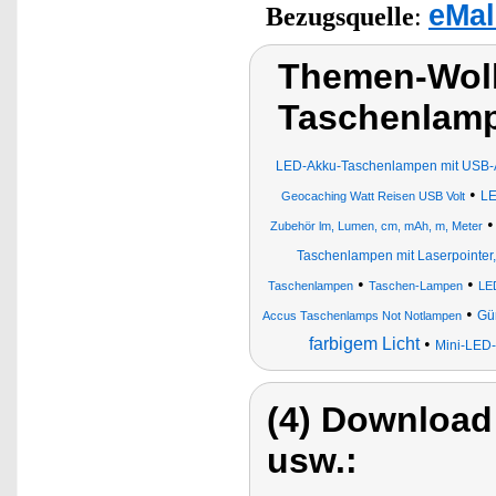
eMal
Bezugsquelle
:
Themen-Wol
Taschenlam
LED-Akku-Taschenlampen mit USB-
•
LE
Geocaching Watt Reisen USB Volt
Zubehör lm, Lumen, cm, mAh, m, Meter
Taschenlampen mit Laserpointer
•
•
Taschenlampen
Taschen-Lampen
LE
•
Gür
Accus Taschenlamps Not Notlampen
farbigem Licht
•
Mini-LED-
(4) Download
usw.: