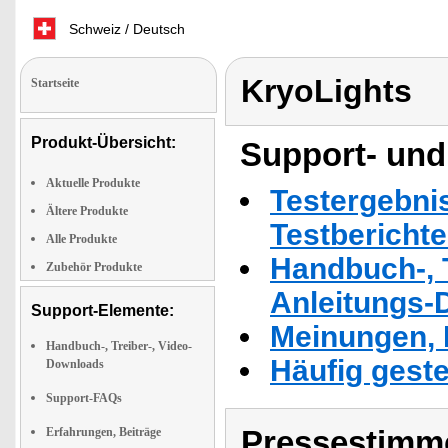
Schweiz / Deutsch
KryoLights
Startseite
Produkt-Übersicht:
Support- und
Aktuelle Produkte
Testergebni
Ältere Produkte
Testbericht
Alle Produkte
Handbuch-, T
Zubehör Produkte
Anleitungs-
Support-Elemente:
Meinungen, 
Handbuch-, Treiber-, Video-
Häufig geste
Downloads
Support-FAQs
Pressestimme
Erfahrungen, Beiträge