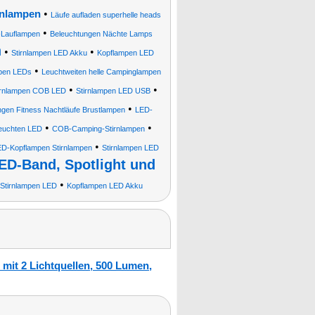
•
rnlampen
Läufe aufladen superhelle heads
•
-Lauflampen
Beleuchtungen Nächte Lamps
n
•
•
Stirnlampen LED Akku
Kopflampen LED
•
mpen LEDs
Leuchtweiten helle Campinglampen
•
•
irnlampen COB LED
Stirnlampen LED USB
•
ngen Fitness Nachtläufe Brustlampen
LED-
•
•
leuchten LED
COB-Camping-Stirnlampen
•
D-Kopflampen Stirnlampen
Stirnlampen LED
ED-Band, Spotlight und
•
Stirnlampen LED
Kopflampen LED Akku
mit 2 Lichtquellen, 500 Lumen,