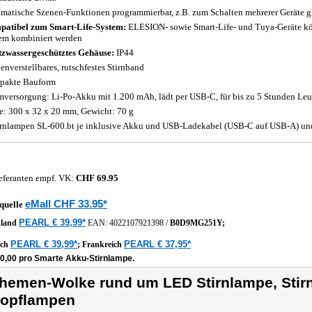
matische Szenen-Funktionen programmierbar, z.B. zum Schalten mehrerer Geräte gl
atibel zum Smart-Life-System:
ELESION- sowie Smart-Life- und Tuya-Geräte k
em kombiniert werden
tzwassergeschütztes Gehäuse:
IP44
enverstellbares, rutschfestes Stirnband
pakte Bauform
mversorgung: Li-Po-Akku mit 1.200 mAh, lädt per USB-C, für bis zu 5 Stunden Leuch
: 300 x 32 x 20 mm, Gewicht: 70 g
irnlampen SL-600.bt je inklusive Akku und USB-Ladekabel (USB-C auf USB-A) und
eferanten empf. VK:
CHF 69.95
eMall CHF 33.95*
quelle
PEARL € 39,99*
hland
EAN:
4022107921398
/
B0D9MG251Y;
PEARL € 39,99*
PEARL € 37,95*
ich
;
Frankreich
20,00 pro Smarte Akku-Stirnlampe.
hemen-Wolke rund um LED Stirnlampe, Stirn
opflampen