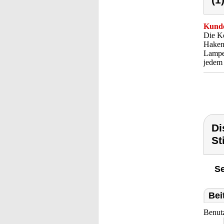
(1
Kunde
Die Ko
Haken 
Lampen
jedem 
Di
St
Se
Bei
Benut