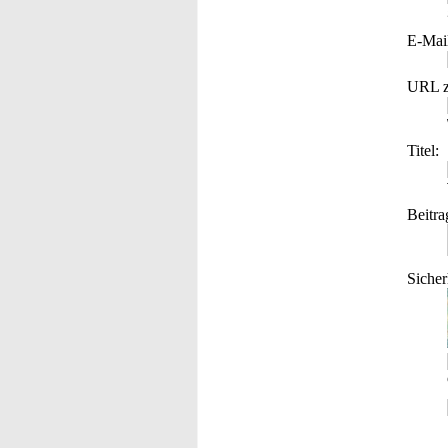
E-Mai
URL z
Titel:
Beitra
Sicher