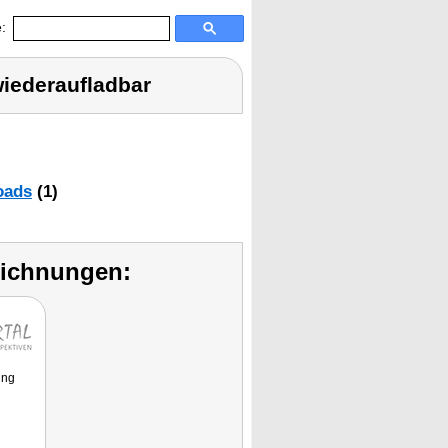
:
wiederaufladbar
oads
(1)
eichnungen:
ung