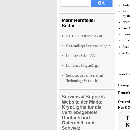
Auto
Komp
Syst
Mehr Hersteller-
Spri
Seiten:
Größ
Kom
AGT
SUP Pumpen Akku
Stro
GeneralKeys
Laserpointer grün
Maße
2 St
Luminea
Solar LED
Lunartec
Fliegenfänger
Vom Li
Semptec Urban Survival
Technology
Heizstrahler
Bezugs
Deutsc
Service- & Support-
Website der Marke
Österre
KryoLights für die
Nur € 
Vertriebsgebiete
T
Deutschland,
Österreich und
K
Schweiz