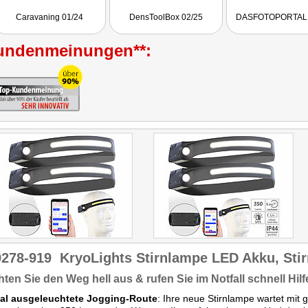
Caravaning 01/24
DensToolBox 02/25
DASFOTOPORTAL 
undenmeinungen**:
9278-919
KryoLights Stirnlampe LED Akku, Sti
ten Sie den Weg hell aus & rufen Sie im Notfall schnell Hilf
al ausgeleuchtete Jogging-Route
: Ihre neue Stirnlampe wartet mit 