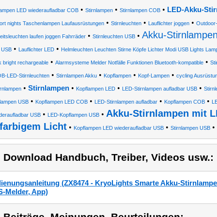
•
•
•
LED-Akku-Sti
nlampen LED wiederaufladbar COB
Stirnlampen
Stirnlampen COB
•
•
•
ort nights Taschenlampen Laufausrüstungen
Stirnleuchten
Lauflichter joggen
Outdoor
Akku-Stirnlampe
•
•
eitsleuchten laufen joggen Fahrräder
Stirnleuchten USB
•
•
 USB
Lauflichter LED
Helmleuchten Leuchten Stirne Köpfe Lichter Modi USB Lights La
•
•
 bright rechargeable
Alarmsysteme Melder Notfälle Funktionen Bluetooth-kompatible
St
•
•
•
•
B-LED-Stirnleuchten
Stirnlampen Akku
Kopflampen
Kopf-Lampen
cycling Ausrüstu
•
•
•
•
Stirnlampen
irnlampen
Kopflampen LED
LED-Stirnlampen aufladbar USB
Stirn
•
•
•
•
lampen USB
Kopflampen LED COB
LED-Stirnlampen aufladbar
Kopflampen COB
LE
Akku-Stirnlampen mit L
•
•
deraufladbar USB
LED-Kopflampen USB
farbigem Licht
•
•
•
Kopflampen LED wiederaufladbar USB
Stirnlampen USB
) Download Handbuch, Treiber, Videos usw.:
ienungsanleitung (ZX8474 - KryoLights Smarte Akku-Stirnlampe 
-Melder, App)