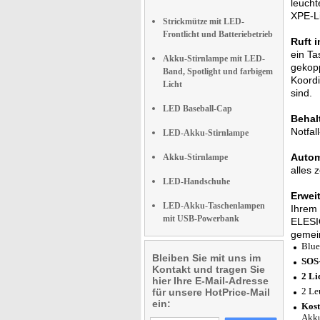
leucht
XPE-Li
Strickmütze mit LED-
Frontlicht und Batteriebetrieb
Ruft i
ein Ta
Akku-Stirnlampe mit LED-
gekopp
Band, Spotlight und farbigem
Koordi
Licht
sind.
LED Baseball-Cap
Behal
Notfal
LED-Akku-Stirnlampe
Autom
Akku-Stirnlampe
alles 
LED-Handschuhe
Erwei
LED-Akku-Taschenlampen
Ihrem 
mit USB-Powerbank
ELESIO
gemei
Blue
Bleiben Sie mit uns im
SOS-
Kontakt und tragen Sie
2 Li
hier Ihre E-Mail-Adresse
2 Le
für unsere HotPrice-Mail
ein:
Kost
Akku