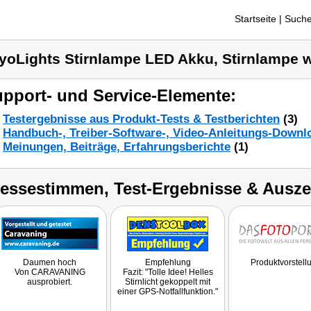
Startseite
| Suche
yoLights Stirnlampe LED Akku, Stirnlampe 
pport- und Service-Elemente:
Testergebnisse aus Produkt-Tests & Testberichten
(3)
Handbuch-, Treiber-Software-, Video-Anleitungs-Downl
Meinungen, Beiträge, Erfahrungsberichte
(1)
ressestimmen, Test-Ergebnisse & Ausz
Daumen hoch
Empfehlung
Produktvorstell
Von CARAVANING
Fazit: "Tolle Idee! Helles
ausprobiert.
Stirnlicht gekoppelt mit
einer GPS-Notfallfunktion."