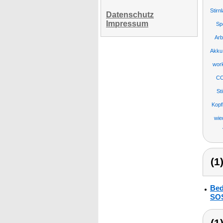
Stir
Datenschutz
Impressum
Sp
Arb
Akku
work
CO
St
Kopf
wie
(1
Bed
SOS