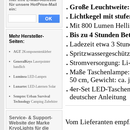
für unsere HotPrice-Mail
Große Leuchtweite
ein:
Lichtkegel mit stu
Mit 800 Lumen Helli
Bis zu 4 Stunden Be
Mehr Hersteller-
Seiten:
Ladezeit etwa 3 Stu
AGT
2Komponentenkleber
Spritzwassergeschütz
Stromversorgung: Li
GeneralKeys
Laserpointer
handlich
Maße Taschenlampe: 
Luminea
LED-Lampen
50 cm, Gewicht: ca. 
Lunartec
LED-Laternen Solar
4er-Set LED-Taschen
deutscher Anleitung
Semptec Urban Survival
Technology
Camping Zubehöre
Service- & Support-
Vom Lieferanten emp
Website der Marke
KryoLights für die