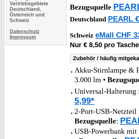
Vertriebsgebiete
PEARL
Bezugsquelle
Deutschland,
Österreich und
PEARL €
Deutschland
Schweiz
Datenschutz
eMall CHF 3
Schweiz
Impressum
Nur € 8,50 pro Tasch
Zubehör / häufig mitgeka
Akku-Stirnlampe & F
3.000 lm •
Bezugsque
Universal-Halterung
5,99*
2-Port-USB-Netzteil 
PEAR
Bezugsquelle
:
USB-Powerbank mit 