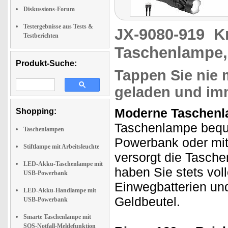
Diskussions-Forum
Testergebnisse aus Tests &
JX-9080-919
K
Testberichten
Taschenlampe,
Produkt-Suche:
Tappen Sie nie 
geladen und imm
Moderne Taschenl
Shopping:
Taschenlampe bequ
Taschenlampen
Powerbank oder mit
Stiftlampe mit Arbeitsleuchte
versorgt die Tasche
LED-Akku-Taschenlampe mit
haben Sie stets vol
USB-Powerbank
Einwegbatterien un
LED-Akku-Handlampe mit
Geldbeutel.
USB-Powerbank
Smarte Taschenlampe mit
SOS-Notfall-Meldefunktion