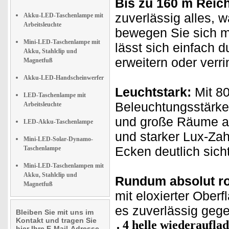
Bis zu 160 m Reich
zuverlässig alles, w
Akku-LED-Taschenlampe mit
Arbeitsleuchte
bewegen Sie sich mi
Mini-LED-Taschenlampe mit
lässt sich einfach
Akku, Stahlclip und
erweitern oder verri
Magnetfuß
Akku-LED-Handscheinwerfer
Leuchtstark:
Mit 8
LED-Taschenlampe mit
Beleuchtungsstärke
Arbeitsleuchte
und große Räume au
LED-Akku-Taschenlampe
und starker Lux-Zahl
Mini-LED-Solar-Dynamo-
Ecken deutlich sich
Taschenlampe
Mini-LED-Taschenlampen mit
Akku, Stahlclip und
Rundum absolut ro
Magnetfuß
mit eloxierter Oberf
es zuverlässig gege
Bleiben Sie mit uns im
Kontakt und tragen Sie
4 helle wiederaufl
hier Ihre E-Mail-Adresse