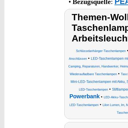
PEA
•
Bezugsquelle
:
Themen-Wol
Taschenlamp
Arbeitsleuch
Schlüsselanhänger-Taschenlampen
•
LED-Taschenlampen mit
Anschlüssen
Camping, Reparaturen, Handwerker, Heimw
•
Wiederaufladbare Taschenlampen
Tasc
Mini-LED-Taschenlampen mit Akku, S
•
Stiftlampe
LED-Taschenlampen
Powerbank
•
LED-Akku-Tasch
•
LED-Taschenlampen
LiIon Lumen, lm, 
Taschen