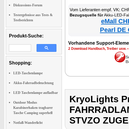
Diskussions-Forum
Vom Lieferanten empf. VK: CH
Bezugsquelle für
Akku-LED-Fahrradlampen-Set m
Testergebnisse aus Tests &
eMall CH
Testberichten
Pearl DE 
Produkt-Suche:
Vorhandene Support-Eleme
2 Download Handbuch, Treiber usw.
S
B
Shopping:
LED-Taschenlampe
Akku-Fahrradbeleuchtung
LED Taschenlampe aufladbar
KryoLights 
Outdoor Modus
FAHRRADLAM
Karabinerhaken tragbarer
Tasche Camping superhell
STVZO ZUG
Notfall-Wanderlicht