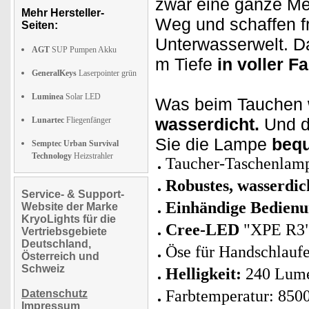
zwar eine ganze M
Mehr Hersteller-
Weg und schaffen f
Seiten:
Unterwasserwelt. Da
AGT
SUP Pumpen Akku
m Tiefe
in voller F
GeneralKeys
Laserpointer grün
Luminea
Solar LED
Was beim Tauchen w
wasserdicht.
Und du
Lunartec
Fliegenfänger
Sie die Lampe
bequ
Semptec Urban Survival
Technology
Heizstrahler
Taucher-Taschenlam
Robustes, wasserdi
Service- & Support-
Einhändige Bedien
Website der Marke
KryoLights für die
Cree-LED
"XPE R3":
Vertriebsgebiete
Deutschland,
Öse für Handschlauf
Österreich und
Schweiz
Helligkeit:
240 Lum
Farbtemperatur: 850
Datenschutz
Impressum