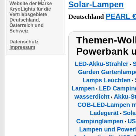
Solar-Lampen
Website der Marke
KryoLights für die
Vertriebsgebiete
PEARL €
Deutschland
Deutschland,
Österreich und
Schweiz
Themen-Wolk
Datenschutz
Impressum
Powerbank u
LED-Akku-Strahler
S
•
Garden Gartenlampe
Lamps Leuchten
•
Lampen
LED Campin
•
wasserdicht
Akku-St
•
COB-LED-Lampen mit
Ladegerät
Sola
•
Campinglampen
US
•
Lampen und Powerb