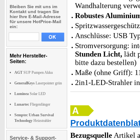
Wandhalterung verw
Bleiben Sie mit uns im
Kontakt und tragen Sie
Robustes Aluminiu
hier Ihre E-Mail-Adresse
für unsere HotPrice-Mail
Spritzwassergeschütz
ein:
Anschlüsse: USB Typ
Stromversorgung: int
Stunden Licht,
lädt 
Mehr Hersteller-
bitte dazu bestellen)
Seiten:
Maße (ohne Griff): 1
AGT
SUP Pumpen Akku
2in1-LED-Strahler i
GeneralKeys
Laserpointer grün
Luminea
Solar LED
Lunartec
Fliegenfänger
Semptec Urban Survival
Produktdatenblat
Technology
Heizstrahler
Bezugsquelle
Artikel a
Service- & Support-