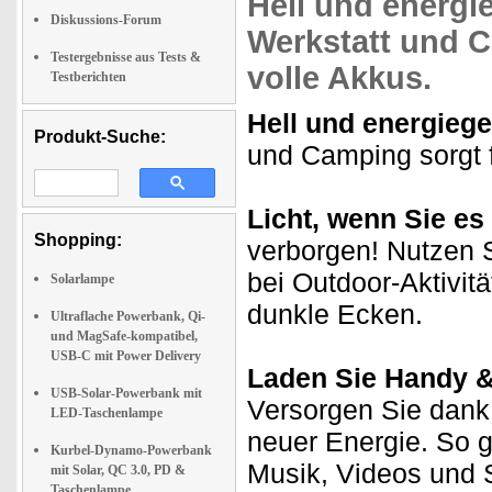
Hell und energi
Diskussions-Forum
Werkstatt und 
Testergebnisse aus Tests &
volle Akkus.
Testberichten
Hell und energiege
Produkt-Suche:
und Camping sorgt 
Licht, wenn Sie es
Shopping:
verborgen! Nutzen 
bei Outdoor-Aktivit
Solarlampe
dunkle Ecken.
Ultraflache Powerbank, Qi-
und MagSafe-kompatibel,
USB-C mit Power Delivery
Laden Sie Handy &
USB-Solar-Powerbank mit
Versorgen Sie dank
LED-Taschenlampe
neuer Energie. So 
Kurbel-Dynamo-Powerbank
Musik, Videos und S
mit Solar, QC 3.0, PD &
Taschenlampe