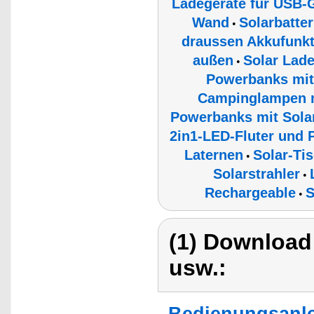
Ladegeräte für USB-G
Wand
Solarbatter
•
draussen Akkufunkt
außen
Solar Lade
•
Powerbanks mit
Campinglampen m
Powerbanks mit Sola
2in1-LED-Fluter und 
Laternen
Solar-Ti
•
Solarstrahler
•
Rechargeable
S
•
(1) Download
usw.:
Bedienungsanle