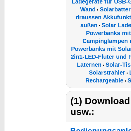
Ladegeräte für USB-G
Wand
Solarbatter
•
draussen Akkufunkt
außen
Solar Lade
•
Powerbanks mit
Campinglampen m
Powerbanks mit Sola
2in1-LED-Fluter und 
Laternen
Solar-Ti
•
Solarstrahler
•
Rechargeable
S
•
(1) Download
usw.:
Bedienungsanle