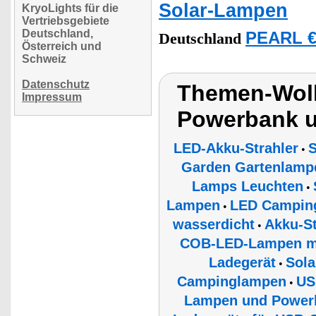
Solar-Lampen
KryoLights für die
Vertriebsgebiete
Deutschland,
PEARL €
Deutschland
Österreich und
Schweiz
Datenschutz
Themen-Wolk
Impressum
Powerbank u
LED-Akku-Strahler
S
•
Garden Gartenlampe
Lamps Leuchten
•
Lampen
LED Campin
•
wasserdicht
Akku-St
•
COB-LED-Lampen mit
Ladegerät
Sola
•
Campinglampen
US
•
Lampen und Powerb