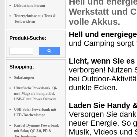
Hell und energi
Diskussions-Forum
Werkstatt und 
Testergebnisse aus Tests &
volle Akkus.
Testberichten
Hell und energiege
Produkt-Suche:
und Camping sorgt 
Licht, wenn Sie es
Shopping:
verborgen! Nutzen 
bei Outdoor-Aktivit
Solarlampen
dunkle Ecken.
Ultraflache Powerbank, Qi-
und MagSafe-kompatibel,
USB-C mit Power Delivery
Laden Sie Handy &
USB-Solar-Powerbank mit
Versorgen Sie dank
LED-Taschenlampe
neuer Energie. So 
Kurbel-Dynamo-Powerbank
Musik, Videos und S
mit Solar, QC 3.0, PD &
Taschenlampe