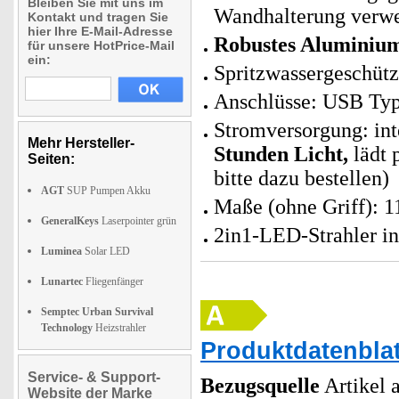
Bleiben Sie mit uns im
Wandhalterung verw
Kontakt und tragen Sie
hier Ihre E-Mail-Adresse
Robustes Aluminiu
für unsere HotPrice-Mail
ein:
Spritzwassergeschütz
Anschlüsse: USB Typ
Stromversorgung: int
Mehr Hersteller-
Stunden Licht,
lädt 
Seiten:
bitte dazu bestellen)
AGT
SUP Pumpen Akku
Maße (ohne Griff): 1
GeneralKeys
Laserpointer grün
2in1-LED-Strahler i
Luminea
Solar LED
Lunartec
Fliegenfänger
Semptec Urban Survival
Technology
Heizstrahler
Produktdatenblat
Service- & Support-
Bezugsquelle
Artikel a
Website der Marke