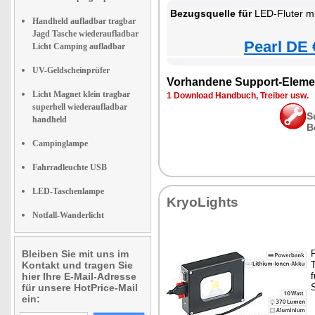
Bezugsquelle für
LED-Fluter m
Handheld aufladbar tragbar
Jagd Tasche wiederaufladbar
Pearl DE 
Licht Camping aufladbar
UV-Geldscheinprüfer
Vorhandene Support-Eleme
Licht Magnet klein tragbar
1 Download Handbuch, Treiber usw.
superhell wiederaufladbar
S
handheld
B
Campinglampe
Fahrradleuchte USB
LED-Taschenlampe
KryoLights
Notfall-Wanderlicht
Bleiben Sie mit uns im
P
Kontakt und tragen Sie
hier Ihre E-Mail-Adresse
f
für unsere HotPrice-Mail
S
ein: