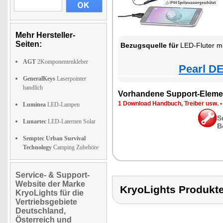
Mehr Hersteller-
Seiten:
Bezugsquelle für
LED-Fluter m
AGT
2Komponentenkleber
Pearl DE
GeneralKeys
Laserpointer
handlich
Vorhandene Support-Eleme
1 Download Handbuch, Treiber usw.
Luminea
LED-Lampen
S
Lunartec
LED-Laternen Solar
B
Semptec Urban Survival
Technology
Camping Zubehöre
Service- & Support-
Website der Marke
KryoLights Produ
KryoLights für die
Vertriebsgebiete
Deutschland,
Österreich und