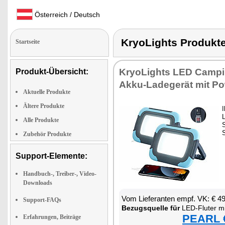
Österreich / Deutsch
KryoLights Produ
Startseite
KryoLights LED Campi
Produkt-Übersicht:
Akku-Ladegerät mit P
Aktuelle Produkte
Ältere Produkte
I
L
Alle Produkte
Zubehör Produkte
Support-Elemente:
Handbuch-, Treiber-, Video-
Downloads
Vom Lieferanten empf. VK: € 4
Support-FAQs
Bezugsquelle für
LED-Fluter m
PEARL €
Erfahrungen, Beiträge