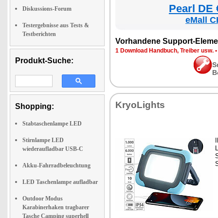
Pearl DE 
Diskussions-Forum
eMall C
Testergebnisse aus Tests &
Testberichten
Vorhandene Support-Eleme
1 Download Handbuch, Treiber usw.
Produkt-Suche:
S
B
KryoLights
Shopping:
Stabtaschenlampe LED
Stirnlampe LED
I
L
wiederaufladbar USB-C
Akku-Fahrradbeleuchtung
LED Taschenlampe aufladbar
Outdoor Modus
Karabinerhaken tragbarer
Tasche Camping superhell