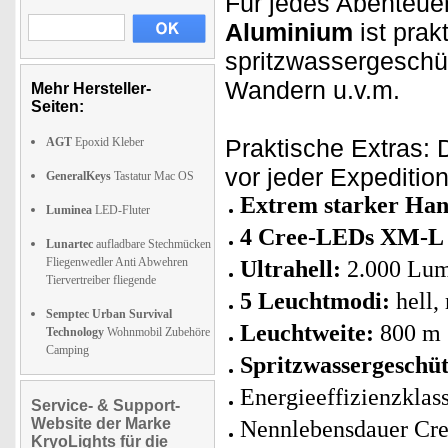
Für jedes Abenteue
Aluminium
ist prak
spritzwassergeschütz
Wandern u.v.m.
Mehr Hersteller-
Seiten:
Praktische Extras:
AGT
Epoxid Kleber
vor jeder Expedition
GeneralKeys
Tastatur Mac OS
Extrem starker Han
Luminea
LED-Fluter
4 Cree-LEDs XM-L
Lunartec
aufladbare Stechmücken
Fliegenwedler Anti Abwehren
Ultrahell:
2.000 Lu
Tiervertreiber fliegende
5 Leuchtmodi:
hell,
Semptec Urban Survival
Leuchtweite:
800 m
Technology
Wohnmobil Zubehöre
Camping
Spritzwassergeschüt
Energieeffizienzklas
Service- & Support-
Website der Marke
Nennlebensdauer Cr
KryoLights für die