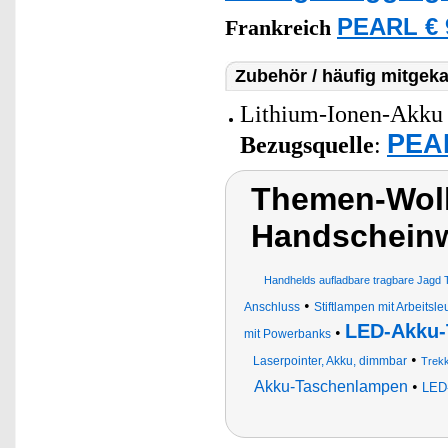
PEARL € 
Frankreich
Zubehör / häufig mitgeka
Lithium-Ionen-Akku 
PEAR
Bezugsquelle
:
Themen-Wol
Handscheinw
Handhelds aufladbare tragbare Jagd 
•
Anschluss
Stiftlampen mit Arbeitsle
LED-Akku-
•
mit Powerbanks
•
Laserpointer, Akku, dimmbar
Trekk
Akku-Taschenlampen
•
LED-