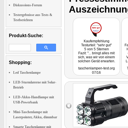
Diskussions-Forum
Auszeichnun
Testergebnisse aus Tests &
Testberichten
Produkt-Suche:
Kaufempfehlung
Testurteil: "sehr gut"
Fa
5 von 5 Sternen
Fazit: "... bringt alles mit
sich, was wir von einem
V
solchen Gerät erwarten.
L
Shopping:
Highlight ist aber sicherlich
taschenlampen-test.org
seine Helligkeit ..."
Ha
Led Taschenlampe
07/16
Ü
LED-Sturmlaterne mit Solar-
Betrieb
P
LED-Akku-Handlampe mit
USB-Powerbank
Mini-Taschenlampe mit
Laserpointer, Akku, dimmbar
Smarte Taschenlampe mit