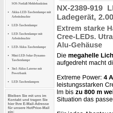
SOS-Notfall-Meldefunktion
NX-2389-919
L
Akku-LED-Taschenlampe mit
Ladegerät, 2.0
Arbeitsleuchte
LED-Taschenlampe
Extrem
starke 
LED-Taschenlampe mit
Cree-LEDs. Utra
Arbeitsleuchte
Alu-Gehäuse
LED-Akku-Taschenlampe
Die
megahelle Lic
Mini-LED-Solar-Dynamo-
Taschenlampe
aufgedreht macht d
3in1-Akku-Laterne mit
Powerbank
Extreme Power:
4 
LED-Taschenlampen
leistungsstarken Cr
lm bis
zu 800 m wei
Bleiben Sie mit uns im
Situation das passe
Kontakt und tragen Sie
hier Ihre E-Mail-Adresse
für unsere HotPrice-Mail
ein: