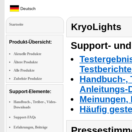
Deutsch
KryoLights
Startseite
Produkt-Übersicht:
Support- und
Aktuelle Produkte
Testergebni
Ältere Produkte
Testbericht
Alle Produkte
Handbuch-, T
Zubehör Produkte
Anleitungs-
Support-Elemente:
Meinungen, 
Handbuch-, Treiber-, Video-
Häufig geste
Downloads
Support-FAQs
Pressestimme
Erfahrungen, Beiträge