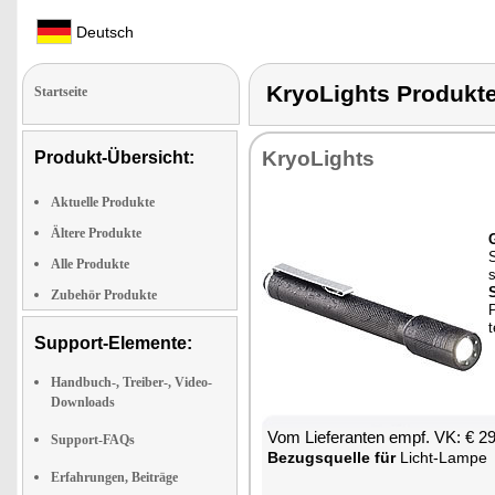
Deutsch
KryoLights Produ
Startseite
Kryo­Lights
Produkt-Übersicht:
Aktuelle Produkte
Ältere Produkte
G
S
Alle Produkte
s
S
Zubehör Produkte
P
t
Support-Elemente:
Handbuch-, Treiber-, Video-
Downloads
Vom Lie­fe­ran­ten empf. VK: € 2
Support-FAQs
Be­zugs­quel­le für
Licht-Lam­pe
Erfahrungen, Beiträge