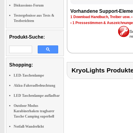
Diskussions-Forum
Vor­han­de­ne Sup­port-Ele­me
Testergebnisse aus Tests &
1 Down­load Hand­buch, Trei­ber usw.
Testberichten
•
1 Pres­se­stim­men & Aus­zeich­nun­g
S
r
Produkt-Suche:
Shopping:
KryoLights Produ
LED-Taschenlampe
Akku-Fahrradbeleuchtung
LED Taschenlampe aufladbar
Outdoor Modus
Karabinerhaken tragbarer
Tasche Camping superhell
Notfall-Wanderlicht