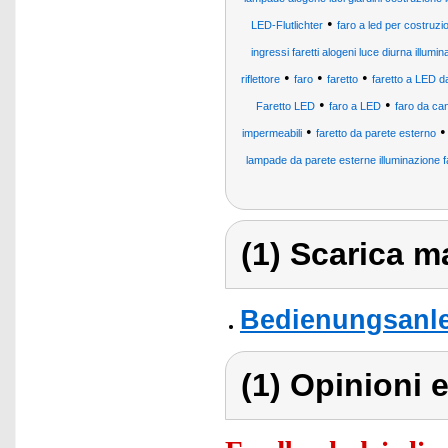
•
LED-Flutlichter
faro a led per costruzi
ingressi faretti alogeni luce diurna illumin
•
•
•
riflettore
faro
faretto
faretto a LED d
•
•
Faretto LED
faro a LED
faro da ca
•
impermeabili
faretto da parete esterno
lampade da parete esterne illuminazione fai
(1) Scarica ma
Bedienungsanle
(1) Opinioni e