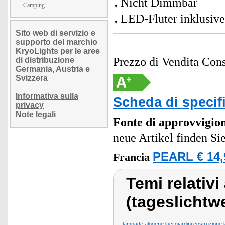
Nicht Dimmbar
Camping
LED-Fluter inklusive
Sito web di servizio e
supporto del marchio
KryoLights per le aree
Prezzo di Vendita Cons
di distribuzione
Germania, Austria e
Svizzera
Informativa sulla
Scheda di specif
privacy
Note legali
Fonte di approvvigi
neue Artikel finden Si
PEARL € 14,
Francia
Temi relativi
(tageslichtw
lampade alogene luci giardini costruzione 