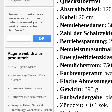
Quecksilberfrei
(tageslichtweiß)
Abstrahlwinkel
: 120
Rimani in contatto con
Kabel
: 20 cm
noi e inserisci il tuo
indirizzo email per la
Nennlebensdauer:
30
nostra newsletter
HotPrice.:
Zahl der Schaltzykle
Betriebsspannung
: 
Nennleistungsaufn
Pagine web di altri
Energieeffizienzkla
produttori:
Nennlichtstrom
: 75
AGT
Epoxid Kleber
Farbtemperatur
: w
GeneralKeys
Tastatur-Maus-
Flache Abmessunge
Combos
Gewicht
: 395 g
Luminea
Garten-Fackeln
Farbwiedergabe
: b
Lunartec
Insektenvernichter
Zündzeit: < 0,1 sek.
Semptec Urban Survival
Technology
Wohnmobil Zubehöre