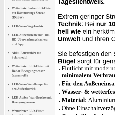
Tageslichtweiß.
Wetterfester Solar-LED-Fluter
mit Dämmerungs-Sensor
Extrem geringer S
(RGBW)
Technik
: Bei
nur 1
LED-Solar-Wegeleuchte
hell wie
ein herköm
LED-Außenleuchte mit Full-
Umwelt
und Ihren G
HD-Überwachungskamera
und App
Sie befestigen den 
Akku-Baustrahler mit
Solarmodul
Bügel
sorgt für gen
Wetterfester LED-Fluter mit
Flutlicht mit moder
Radar-Bewegungssensor
minimalem Verbra
(warmweiß)
Für den Außeneinsat
LED-Solar-Wandlampe für
den Außenbereich
Wasser- & wetterfe
LED-Außen-Wandleuchte mit
Material
: Aluminium
Bewegungssensor
Ohne Einschaltverzö
Wetterfester LED-Fluter