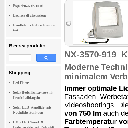
Esperienza, riscontri
Bacheca di discussione
Risultati dei test e relazioni sui
test
Ricerca prodotto:
NX-3570-919
K
Moderne Technik
Shopping:
minimalem Verb
Led Fluter
Immer optimale Lic
Solar-Bodenlichterkette mit
Fassaden, Werbetaf
Leuchthalbkugeln
Videoshootings: Die
Solar-LED-Wandlicht mit
von 750 lm
auch den
Nachtlicht-Funktion
Farbtemperatur vo
COB-LED-Wand- &
Bodenstrahler mit Erdspieß