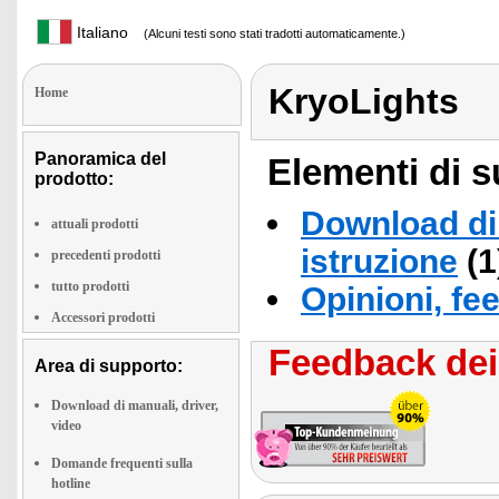
Italiano
(Alcuni testi sono stati tradotti automaticamente.)
KryoLights
Home
Panoramica del
Elementi di s
prodotto:
Download di 
attuali prodotti
istruzione
(1
precedenti prodotti
tutto prodotti
Opinioni, fe
Accessori prodotti
Feedback dei 
Area di supporto:
Download di manuali, driver,
video
Domande frequenti sulla
hotline