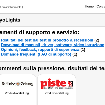
Home
| Cerca
tti automaticamente.)
yoLights
ementi di supporto e servizio:
Risultati dei test dai test di prodotto & recensioni
(2)
Download di manuali, driver, software, video istruzione
Opinioni, feedback, rapporti di esperienza
(1)
Domande frequenti (FAQ di supporto)
(1)
mmenti sulla pressione, risultati dei te
Produktvorstellung
Produktvorstellung