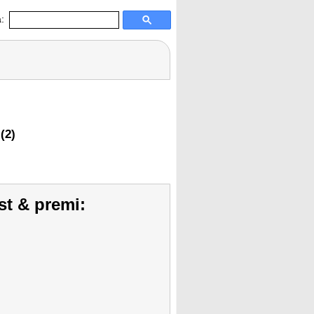
:
(2)
st & premi: