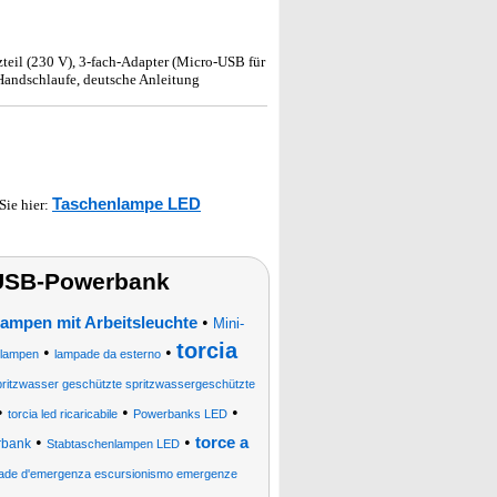
teil (230 V), 3-fach-Adapter (Micro-USB für
 Handschlaufe, deutsche Anleitung
Taschenlampe LED
 Sie hier:
 USB-Powerbank
•
ampen mit Arbeitsleuchte
Mini-
torcia
•
•
nlampen
lampade da esterno
pritzwasser geschützte spritzwassergeschützte
•
•
•
torcia led ricaricabile
Powerbanks LED
•
•
torce a
rbank
Stabtaschenlampen LED
pade d'emergenza escursionismo emergenze