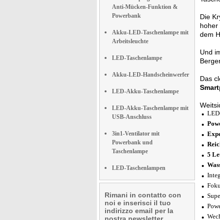
Anti-Mücken-Funktion &
Powerbank
Die Kr
hoher
Akku-LED-Taschenlampe mit
dem H
Arbeitsleuchte
Und im
LED-Taschenlampe
Bergen
Akku-LED-Handscheinwerfer
Das cl
Smart
LED-Akku-Taschenlampe
Weitsi
LED-Akku-Taschenlampe mit
LED-
USB-Anschluss
Powe
3in1-Ventilator mit
Expe
Powerbank und
Reic
Taschenlampe
5 Le
Wass
LED-Taschenlampen
Inte
Foku
Rimani in contatto con
Supe
noi e inserisci il tuo
Powe
indirizzo email per la
Wech
nostra newsletter