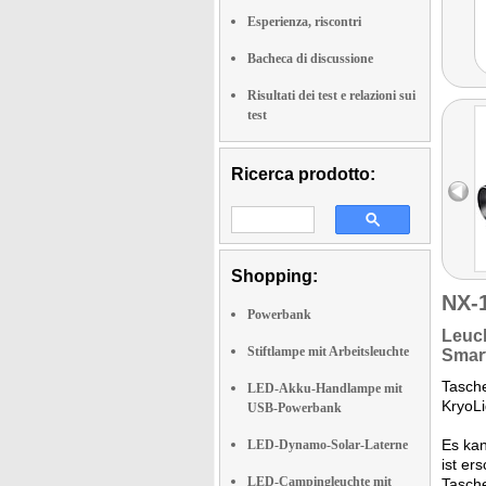
Esperienza, riscontri
Bacheca di discussione
Risultati dei test e relazioni sui
test
Ricerca prodotto:
Shopping:
NX-
Powerbank
Leuc
Stiftlampe mit Arbeitsleuchte
Smar
Tasch
LED-Akku-Handlampe mit
KryoLi
USB-Powerbank
Es kan
LED-Dynamo-Solar-Laterne
ist er
LED-Campingleuchte mit
Tasche