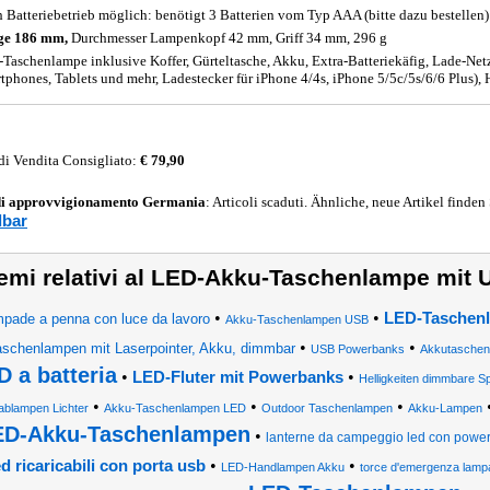
 Batteriebetrieb möglich: benötigt 3 Batterien vom Typ AAA (bitte dazu bestellen)
ge 186 mm,
Durchmesser Lampenkopf 42 mm, Griff 34 mm, 296 g
Taschenlampe inklusive Koffer, Gürteltasche, Akku, Extra-Batteriekäfig, Lade-Netz
tphones, Tablets und mehr, Ladestecker für iPhone 4/4s, iPhone 5/5c/5s/6/6 Plus),
di Vendita Consigliato:
€ 79,90
di approvvigionamento
Germania
: Articoli scaduti. Ähnliche, neue Artikel finden
dbar
emi relativi al LED-Akku-Taschenlampe mit
•
•
LED-Taschenl
mpade a penna con luce da lavoro
Akku-Taschenlampen USB
•
•
aschenlampen mit Laserpointer, Akku, dimmbar
USB Powerbanks
Akkutasche
D a batteria
•
•
LED-Fluter mit Powerbanks
Helligkeiten dimmbare S
•
•
•
ablampen Lichter
Akku-Taschenlampen LED
Outdoor Taschenlampen
Akku-Lampen
ED-Akku-Taschenlampen
•
lanterne da campeggio led con powe
•
•
ed ricaricabili con porta usb
LED-Handlampen Akku
torce d'emergenza lam