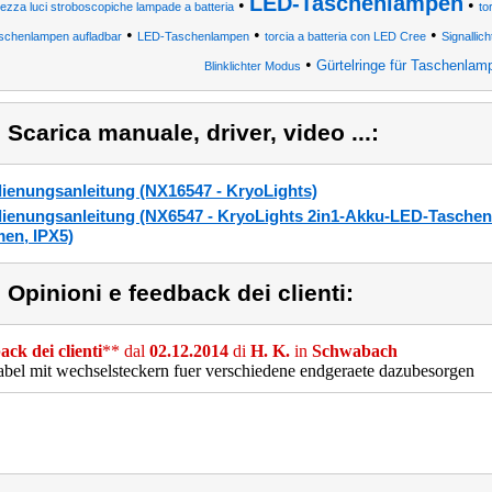
LED-Taschenlampen
•
•
rezza luci stroboscopiche lampade a batteria
to
•
•
•
schenlampen aufladbar
LED-Taschenlampen
torcia a batteria con LED Cree
Signallic
•
Gürtelringe für Taschenlam
Blinklichter Modus
) Scarica manuale, driver, video ...:
ienungsanleitung (NX16547 - KryoLights)
ienungsanleitung (NX6547 - KryoLights 2in1-Akku-LED-Taschen
en, IPX5)
) Opinioni e feedback dei clienti:
ck dei clienti
** dal
02.12.2014
di
H. K.
in
Schwabach
bel mit wechselsteckern fuer verschiedene endgeraete dazubesorgen