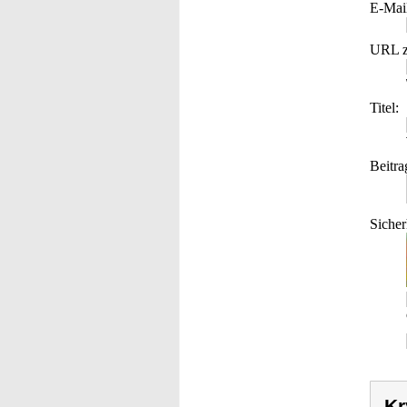
E-Mai
URL z
Titel:
Beitra
Sicher
Kr