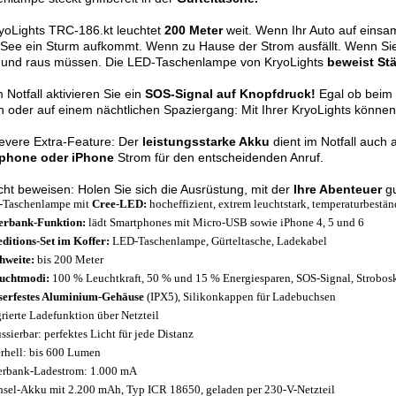
yoLights TRC-186.kt leuchtet
200 Meter
weit. Wenn Ihr Auto auf einsam
 See ein Sturm aufkommt. Wenn zu Hause der Strom ausfällt. Wenn Si
und raus müssen. Die LED-Taschenlampe von KryoLights
beweist St
 Notfall aktivieren Sie ein
SOS-Signal auf Knopfdruck!
Egal ob beim
 oder auf einem nächtlichen Spaziergang: Mit Ihrer KryoLights können 
evere Extra-Feature: Der
leistungsstarke Akku
dient im Notfall auch a
phone oder iPhone
Strom für den entscheidenden Anruf.
cht beweisen: Holen Sie sich die Ausrüstung, mit der
Ihre Abenteuer
gu
Taschenlampe mit
Cree-LED:
hocheffizient, extrem leuchtstark, temperaturbestän
rbank-Funktion:
lädt Smartphones mit Micro-USB sowie iPhone 4, 5 und 6
ditions-Set im Koffer:
LED-Taschenlampe, Gürteltasche, Ladekabel
hweite:
bis 200 Meter
uchtmodi:
100 % Leuchtkraft, 50 % und 15 % Energiesparen, SOS-Signal, Strobos
erfestes Aluminium-Gehäuse
(IPX5), Silikonkappen für Ladebuchsen
grierte Ladefunktion über Netzteil
ssierbar: perfektes Licht für jede Distanz
rhell: bis 600 Lumen
rbank-Ladestrom: 1.000 mA
sel-Akku mit 2.200 mAh, Typ ICR 18650, geladen per 230-V-Netzteil