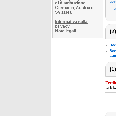
sicu
di distribuzione
Germania, Austria e
Ta
Svizzera
Informativa sulla
privacy
(2
Note legali
Bed
Bed
Lum
(1
Feedba
Usb ka