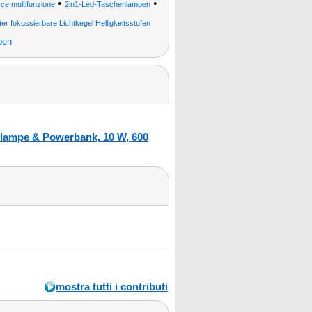
•
•
rce multifunzione
2in1-Led-Taschenlampen
hter fokussierbare Lichtkegel Helligkeitsstufen
pen
lampe & Powerbank, 10 W, 600
mostra tutti i contributi