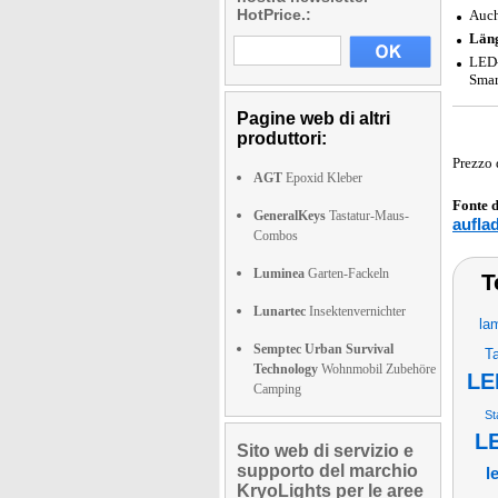
HotPrice.:
Auch
Län
LED-
Smar
Pagine web di altri
produttori:
Prezzo 
AGT
Epoxid Kleber
Fonte 
GeneralKeys
Tastatur-Maus-
aufla
Combos
Luminea
Garten-Fackeln
T
Lunartec
Insektenvernichter
la
Semptec Urban Survival
T
Technology
Wohnmobil Zubehöre
LE
Camping
St
L
Sito web di servizio e
supporto del marchio
l
KryoLights per le aree