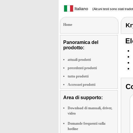
Italiano
(Alcuni testi sono stati trado
Kr
Home
El
Panoramica del
prodotto:
attuali prodotti
precedenti prodotti
tutto prodotti
Accessori prodotti
Co
Area di supporto:
Download di manuali, driver,
video
Domande frequenti sulla
hotline