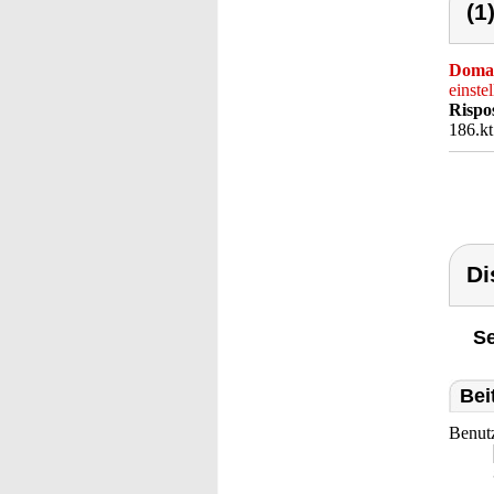
(1
Doma
einste
Rispo
186.kt
Di
Se
Bei
Benut