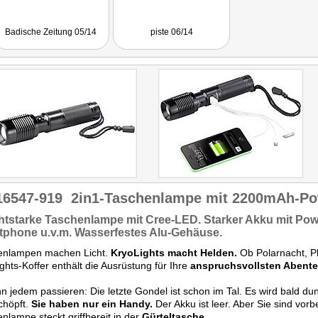
Badische Zeitung 05/14
piste 06/14
16547-919
2in1-Taschenlampe mit 2200mAh-P
htstarke
Taschenlampe mit
Cree-LED.
Starker Akku mit
Pow
tphone u.v.m.
Wasserfestes
Alu-Gehäuse.
enlampen machen Licht.
KryoLights macht Helden.
Ob Polarnacht, P
ghts-Koffer enthält die Ausrüstung für Ihre
anspruchsvollsten Abente
n jedem passieren: Die letzte Gondel ist schon im Tal. Es wird bald dun
schöpft.
Sie haben nur ein Handy.
Der Akku ist leer. Aber Sie sind vorbe
nlampe steckt griffbereit in der
Gürteltasche.