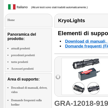
Italiano
(Alcuni testi sono stati tradotti automaticamente.)
KryoLights
Home
Elementi di suppor
Panoramica del
prodotto:
Download di manuali, d
Domande frequenti (F
attuali prodotti
precedenti prodotti
tutto prodotti
Accessori prodotti
Area di supporto:
Download di manuali, driver,
video
Domande frequenti sulla
GRA-12018-9
hotline