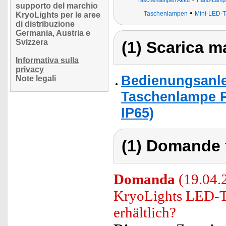
Taschenlampen Akku
Hand-Lampe
supporto del marchio
•
Taschenlampen
Mini-LED-T
KryoLights per le aree
di distribuzione
Germania, Austria e
Svizzera
(1) Scarica ma
Informativa sulla
privacy
Bedienungsanle
Note legali
Taschenlampe P
IP65)
(1) Domande 
Domanda
(19.04.2
KryoLights LED-
erhältlich?