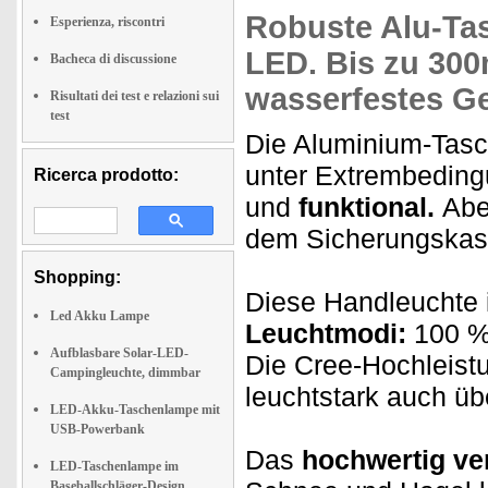
Robuste
Alu-Ta
Esperienza, riscontri
LED.
Bis zu 300
Bacheca di discussione
wasserfestes G
Risultati dei test e relazioni sui
test
Die Aluminium-Tasc
unter Extrembeding
Ricerca prodotto:
und
funktional.
Abe
dem Sicherungskast
Shopping:
Diese Handleuchte 
Led Akku Lampe
Leuchtmodi:
100 %
Aufblasbare Solar-LED-
Die Cree-Hochleist
Campingleuchte, dimmbar
leuchtstark auch üb
LED-Akku-Taschenlampe mit
USB-Powerbank
Das
hochwertig ve
LED-Taschenlampe im
Baseballschläger-Design