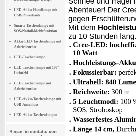
Schnee und Hagel lo
Abenteuer! Der Cre
LED-Akku-Handlampe mit
USB-Powerbank
gegen Erschütteru
Mit dem
Hochleist
Smarte Taschenlampe mit
SOS-Notfall-Meldefunktion
zu 10 Stunden lang
Akku-LED-Taschenlampe mit
Cree-LED: hocheffiz
Arbeitsleuchte
10 Watt
LED-Taschenlampe
Hochleistungs-Akk
LED-Taschenlampe mit 180°-
Fokussierbar:
perfek
Lichtfeld
Ultrahell: 840 Lum
LED-Taschenlampe mit
Arbeitsleuchte
Reichweite:
300 m
LED-Akku-Taschenlampe mit
5 Leuchtmodi:
100 %
USB-Anschluss
SOS, Stroboskop
LED-Akku-Taschenlampen
Wasserfestes Alumi
Länge 14 cm,
Durchm
Rimani in contatto con