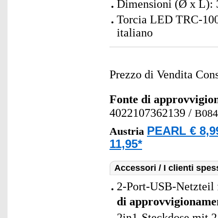
Dimensioni (Ø x L): 
Torcia LED TRC-100.p
italiano
Prezzo di Vendita Cons
Fonte di approvvigi
4022107362139
/
B08
PEARL € 8,9
Austria
11,95*
Accessori / I clienti sp
2-Port-USB-Netzteil 
di approvvigioname
2in1-Steckdose mit 2