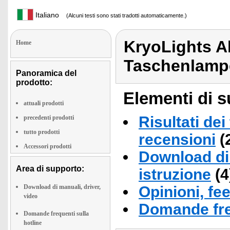
Italiano
(Alcuni testi sono stati tradotti automaticamente.)
KryoLights 
Home
Taschenlamp
Panoramica del
prodotto:
Elementi di s
attuali prodotti
Risultati dei
precedenti prodotti
tutto prodotti
recensioni
(
Accessori prodotti
Download di 
Area di supporto:
istruzione
(4
Download di manuali, driver,
Opinioni, fe
video
Domande fre
Domande frequenti sulla
hotline