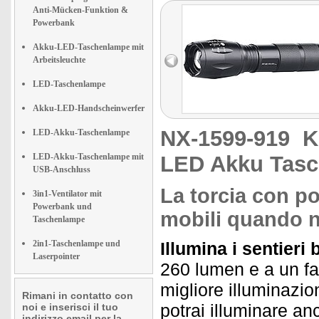
Anti-Mücken-Funktion &
Powerbank
Akku-LED-Taschenlampe mit
Arbeitsleuchte
LED-Taschenlampe
Akku-LED-Handscheinwerfer
NX-1599-919
K
LED-Akku-Taschenlampe
LED-Akku-Taschenlampe mit
LED Akku Tas
USB-Anschluss
La torcia con po
3in1-Ventilator mit
Powerbank und
mobili quando n
Taschenlampe
2in1-Taschenlampe und
Illumina i sentieri 
Laserpointer
260 lumen e a un fas
migliore illuminazio
Rimani in contatto con
potrai illuminare an
noi e inserisci il tuo
indirizzo email per la