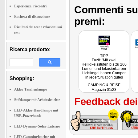
Esperienza, riscontri
Commenti sull
Bacheca di discussione
premi:
Risultati dei test e relazioni sui
test
Ricerca prodotto:
TIPP
Fazit: "Mit zwei
Helligkeisstufen bis zu 260
Lumen und fokusierbarem
Lichtkegel haben Camper
in jederSituation gutes
Shopping:
Licht. Praktisch: Das Gerät
CAMPING & REISE
ist auch als Powerbank
Akku Taschenlampe
Magazin 01/23
nutzbar: Mit dem
integrierten Akku lässt sich
Feedback dei 
unterwegs das Smartphone
Stiftlampe mit Arbeitsleuchte
lagen."
LED-Akku-Handlampe mit
USB-Powerbank
LED-Dynamo-Solar-Laterne
LED-Campingleuchte mit