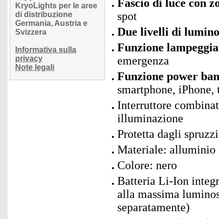
Fascio di luce con 
KryoLights per le aree
spot
di distribuzione
Germania, Austria e
Due livelli di lumino
Svizzera
Funzione lampeggia
Informativa sulla
privacy
emergenza
Note legali
Funzione power ban
smartphone, iPhone, t
Interruttore combina
illuminazione
Protetta dagli spruzz
Materiale: alluminio 
Colore: nero
Batteria Li-Ion integ
alla massima luminosi
separatamente)