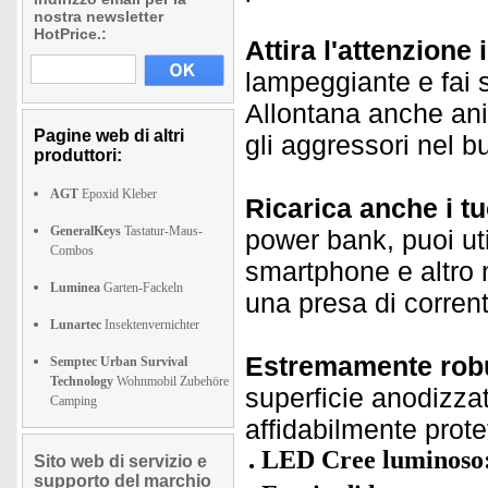
nostra newsletter
HotPrice.:
Attira l'attenzione
lampeggiante e fai 
Allontana anche anim
Pagine web di altri
gli aggressori nel bu
produttori:
AGT
Epoxid Kleber
Ricarica anche i tu
GeneralKeys
Tastatur-Maus-
power bank, puoi uti
Combos
smartphone e altro 
Luminea
Garten-Fackeln
una presa di corrent
Lunartec
Insektenvernichter
Estremamente rob
Semptec Urban Survival
Technology
Wohnmobil Zubehöre
superficie anodizzata
Camping
affidabilmente prote
LED Cree luminoso
Sito web di servizio e
supporto del marchio