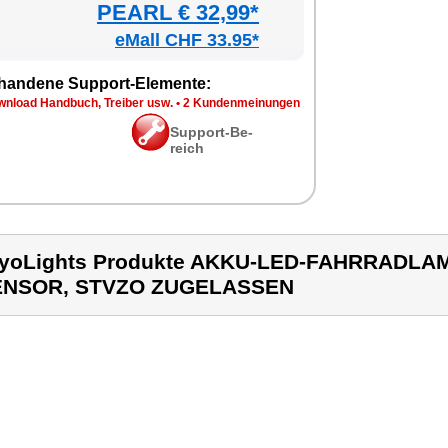
PEARL € 32,99*
eMall CHF 33.95*
han­de­ne Sup­port-Ele­men­te:
n­load Hand­buch, Trei­ber usw.
•
2 Kun­den­mei­nun­gen
Sup­port-Be­
reich
yoLights Produkte AKKU-LED-FAHRRADLAM
ENSOR, STVZO ZUGELASSEN