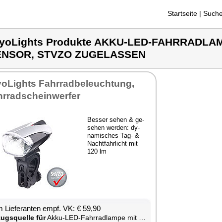
Startseite
| Suche
yoLights Produkte AKKU-LED-FAHRRADLAM
ENSOR, STVZO ZUGELASSEN
o­Lights Fahr­rad­be­leuch­tung,
r­rad­schein­wer­fer
Bes­ser se­hen & ge­
se­hen wer­den: dy­
na­mi­sches Tag- &
Nacht­fahr­licht mit
120 lm
 Lie­fe­ran­ten empf. VK: € 59,90
zugs­quel­le für
Ak­ku-LED-Fahr­rad­lam­pe mit Licht-Sen­sor, StV­ZO zu­ge­las­sen