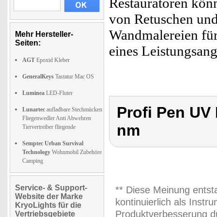
Restauratoren kön
von Retuschen un
Wandmalereien für 
Mehr Hersteller-
Seiten:
eines Leistungsan
AGT
Epoxid Kleber
GeneralKeys
Tastatur Mac OS
Luminea
LED-Fluter
Profi Pen UV
Lunartec
aufladbare Stechmücken
Fliegenwedler Anti Abwehren
nm
Tiervertreiber fliegende
Semptec Urban Survival
Technology
Wohnmobil Zubehöre
Camping
Service- & Support-
** Diese Meinung entst
Website der Marke
kontinuierlich als Inst
KryoLights für die
Produktverbesserung du
Vertriebsgebiete