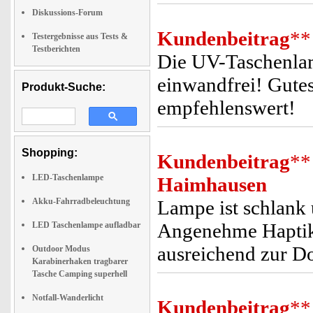
Diskussions-Forum
Kundenbeitrag
**
Testergebnisse aus Tests &
Testberichten
Die UV-Taschenlamp
einwandfrei! Gutes
Produkt-Suche:
empfehlenswert!
Shopping:
Kundenbeitrag
**
LED-Taschenlampe
Haimhausen
Akku-Fahrradbeleuchtung
Lampe ist schlank
Angenehme Haptik.
LED Taschenlampe aufladbar
ausreichend zur D
Outdoor Modus
Karabinerhaken tragbarer
Tasche Camping superhell
Notfall-Wanderlicht
Kundenbeitrag
**