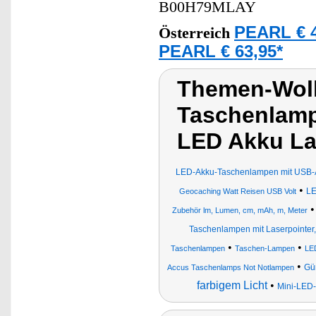
B00H79MLAY
PEARL € 4
Österreich
PEARL € 63,95*
Themen-Wol
Taschenlamp
LED Akku L
LED-Akku-Taschenlampen mit USB-
•
LE
Geocaching Watt Reisen USB Volt
Zubehör lm, Lumen, cm, mAh, m, Meter
Taschenlampen mit Laserpointer
•
•
Taschenlampen
Taschen-Lampen
LE
•
Gür
Accus Taschenlamps Not Notlampen
farbigem Licht
•
Mini-LED-