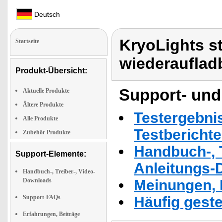
Deutsch
KryoLights s
Startseite
wiederauflad
Produkt-Übersicht:
Support- und
Aktuelle Produkte
Ältere Produkte
Testergebni
Alle Produkte
Testbericht
Zubehör Produkte
Handbuch-, T
Support-Elemente:
Anleitungs-
Handbuch-, Treiber-, Video-
Downloads
Meinungen, 
Support-FAQs
Häufig geste
Erfahrungen, Beiträge