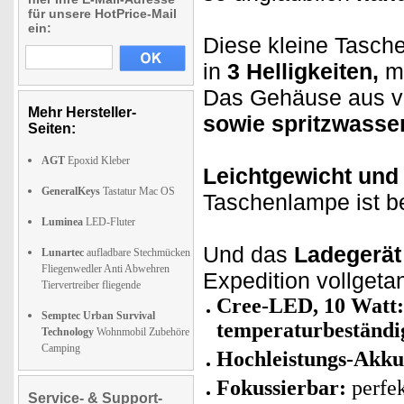
für unsere HotPrice-Mail
ein:
Diese kleine Tasc
in
3 Helligkeiten,
m
Das Gehäuse aus v
Mehr Hersteller-
sowie spritzwasse
Seiten:
AGT
Epoxid Kleber
Leichtgewicht und
GeneralKeys
Tastatur Mac OS
Taschenlampe ist b
Luminea
LED-Fluter
Und das
Ladegerät
Lunartec
aufladbare Stechmücken
Fliegenwedler Anti Abwehren
Expedition vollgetan
Tiervertreiber fliegende
Cree-LED, 10 Watt: 
Semptec Urban Survival
temperaturbeständi
Technology
Wohnmobil Zubehöre
Camping
Hochleistungs-Akk
Fokussierbar:
perfek
Service- & Support-