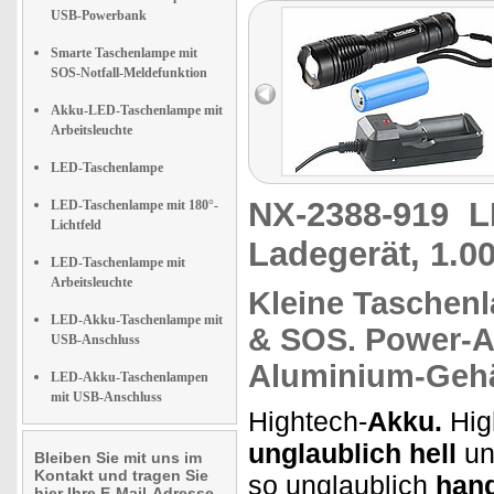
USB-Powerbank
Smarte Taschenlampe mit
SOS-Notfall-Meldefunktion
Akku-LED-Taschenlampe mit
Arbeitsleuchte
LED-Taschenlampe
NX-2388-919
L
LED-Taschenlampe mit 180°-
Lichtfeld
Ladegerät, 1.
LED-Taschenlampe mit
Arbeitsleuchte
Kleine Taschenl
LED-Akku-Taschenlampe mit
&
SOS.
Power-A
USB-Anschluss
Aluminium-Geh
LED-Akku-Taschenlampen
mit USB-Anschluss
Hightech-
Akku.
Hig
unglaublich hell
un
Bleiben Sie mit uns im
Kontakt und tragen Sie
so unglaublich
hand
hier Ihre E-Mail-Adresse